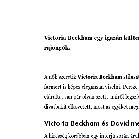
Victoria Beckham egy igazán különle
rajongók.
A nők szeretik
Victoria Beckham
stílusá
farmert is képes elegánsan viselni. Persze
elárulta, van pár olyan szett, amiről legsz
divatbakit elkövetett, most az egyiket me
Victoria Beckham és David me
A híresség korábban egy
interjú során árul