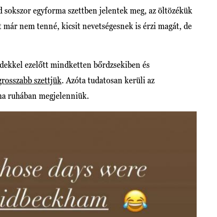
d sokszor egyforma szettben jelentek meg, az öltözékük
 már nem tenné, kicsit nevetségesnek is érzi magát, de
zedekkel ezelőtt mindketten bőrdzsekiben és
egrosszabb szettjük
. Azóta tudatosan kerüli az
rma ruhában megjelenniük.