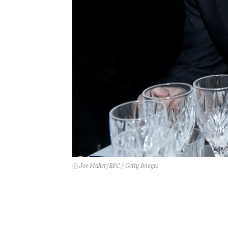
© Joe Maher/BFC / Getty Images