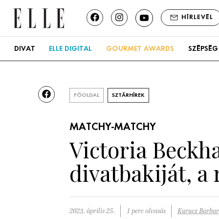
HÍRLEVÉL
DIVAT
ELLE DIGITAL
GOURMET AWARDS
SZÉPSÉG
FŐOLDAL
SZTÁRHÍREK
MATCHY-MATCHY
Victoria Beckh
divatbakiját, a
2023. április 25.
1 perc olvasás
Kurucz Barba