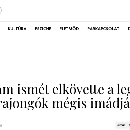
KULTÚRA
PSZICHÉ
ÉLETMÓD
PÁRKAPCSOLAT
am ismét elkövette a l
 rajongók mégis imádjá
ra
divat