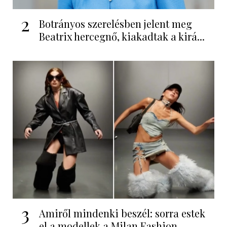
2
Botrányos szerelésben jelent meg
Beatrix hercegnő, kiakadtak a kirá...
3
Amiről mindenki beszél: sorra estek
el a modellek a Milan Fashion...