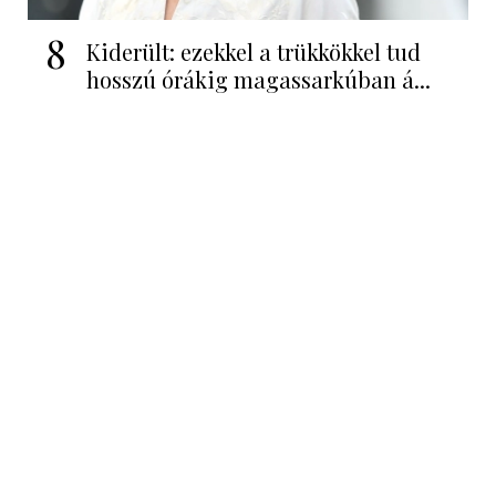
8
Kiderült: ezekkel a trükkökkel tud
hosszú órákig magassarkúban á...