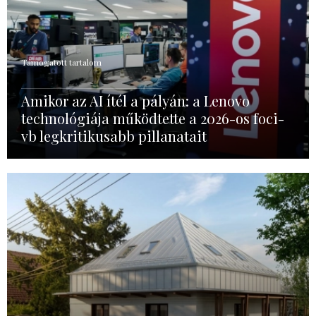
Támogatott tartalom
Amikor az AI ítél a pályán: a Lenovo
technológiája működtette a 2026-os foci-
vb legkritikusabb pillanatait