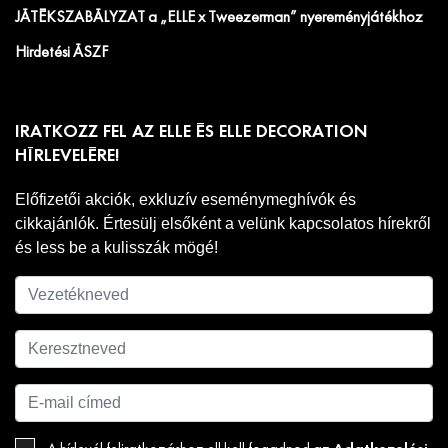
JÁTÉKSZABÁLYZAT a „ELLE x Tweezerman” nyereményjátékhoz
Hirdetési ÁSZF
IRATKOZZ FEL AZ ELLE ÉS ELLE DECORATION
HÍRLEVELÉRE!
Előfizetői akciók, exkluzív eseménymeghívók és
cikkajánlók. Értesülj elsőként a velünk kapcsolatos hírekről
és less be a kulisszák mögé!