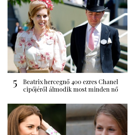
5
Beatrix hercegnő 400 ezres Chanel
cipőjéről álmodik most minden nő