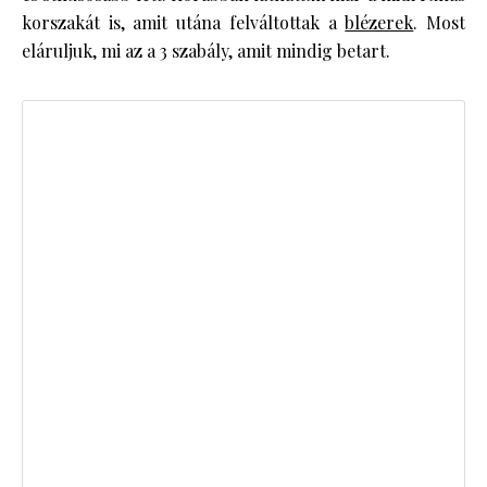
korszakát is, amit utána felváltottak a
blézerek
. Most
eláruljuk, mi az a 3 szabály, amit mindig betart.