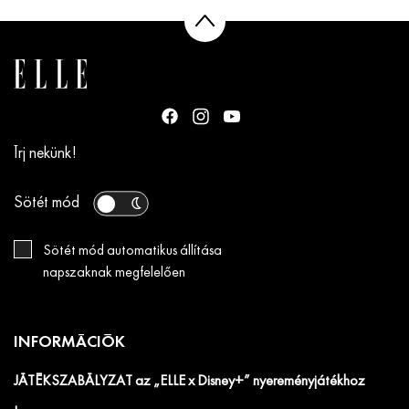
Írj nekünk!
Sötét mód
Sötét mód automatikus állítása
napszaknak megfelelően
INFORMÁCIÓK
JÁTÉKSZABÁLYZAT az „ELLE x Disney+” nyereményjátékhoz