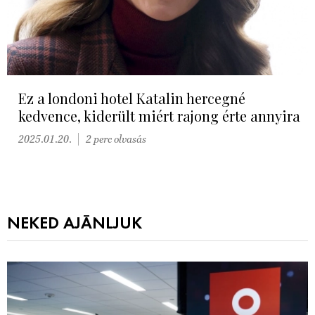
Ez a londoni hotel Katalin hercegné
kedvence, kiderült miért rajong érte annyira
2025.01.20.
2 perc olvasás
NEKED AJÁNLJUK