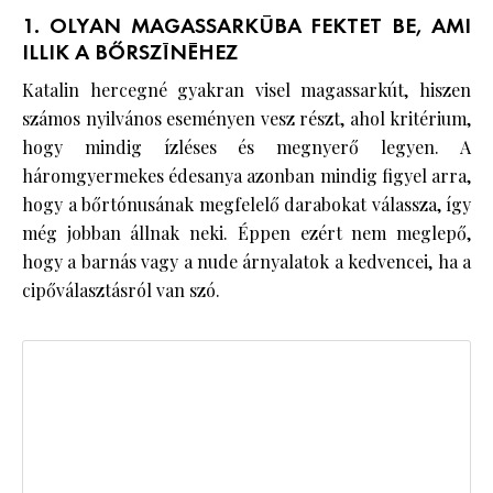
1. OLYAN MAGASSARKÚBA FEKTET BE, AMI
ILLIK A BŐRSZÍNÉHEZ
Katalin hercegné gyakran visel magassarkút, hiszen
számos nyilvános eseményen vesz részt, ahol kritérium,
hogy mindig ízléses és megnyerő legyen. A
háromgyermekes édesanya azonban mindig figyel arra,
hogy a bőrtónusának megfelelő darabokat válassza, így
még jobban állnak neki. Éppen ezért nem meglepő,
hogy a barnás vagy a nude árnyalatok a kedvencei, ha a
cipőválasztásról van szó.