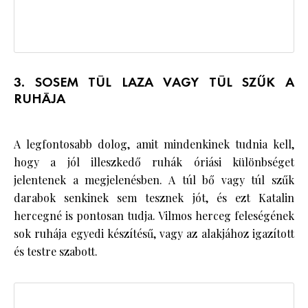
3. SOSEM TÚL LAZA VAGY TÚL SZŰK A
RUHÁJA
A legfontosabb dolog, amit mindenkinek tudnia kell,
hogy a jól illeszkedő ruhák óriási különbséget
jelentenek a megjelenésben. A túl bő vagy túl szűk
darabok senkinek sem tesznek jót, és ezt Katalin
hercegné is pontosan tudja. Vilmos herceg feleségének
sok ruhája egyedi készítésű, vagy az alakjához igazított
és testre szabott.