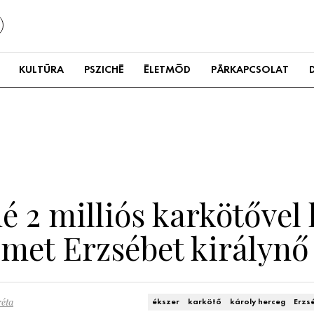
KULTÚRA
PSZICHÉ
ÉLETMÓD
PÁRKAPCSOLAT
é 2 milliós karkötővel h
lmet Erzsébet királynő
éta
ékszer
karkötő
károly herceg
Erzs