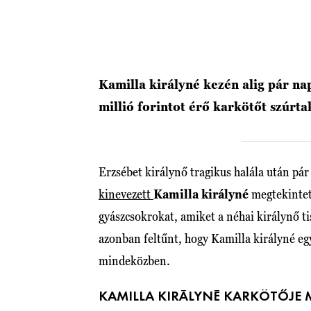
Kamilla királyné kezén alig pár na
millió forintot érő karkötőt szúrt
Erzsébet királynő tragikus halála után pár 
kinevezett
Kamilla királyné
megtekintet
gyászcsokrokat, amiket a néhai királynő t
azonban feltűnt, hogy Kamilla királyné eg
mindeközben.
KAMILLA KIRÁLYNÉ KARKÖTŐJE