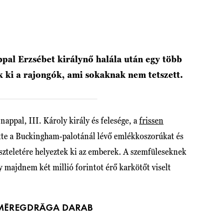
ppal Erzsébet királynő halála után egy több
ak ki a rajongók, ami sokaknak nem tetszett.
nappal, III. Károly király és felesége, a
frissen
te a Buckingham-palotánál lévő emlékkoszorúkat és
iszteletére helyeztek ki az emberek. A szemfüleseknek
y majdnem két millió forintot érő karkötőt viselt
 MÉREGDRÁGA DARAB