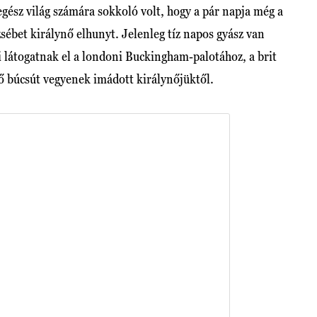
z egész világ számára sokkoló volt, hogy a pár napja még a
sébet királynő elhunyt. Jelenleg tíz napos gyász van
ei látogatnak el a londoni Buckingham-palotához, a brit
ső búcsút vegyenek imádott királynőjüktől.