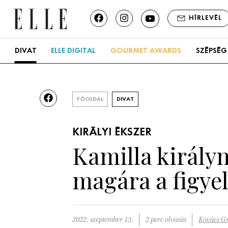
HÍRLEVÉL
DIVAT
ELLE DIGITAL
GOURMET AWARDS
SZÉPSÉG
FŐOLDAL
DIVAT
KIRÁLYI ÉKSZER
Kamilla királyn
magára a figye
2022. szeptember 13.
2 perc olvasás
Kovács Gr