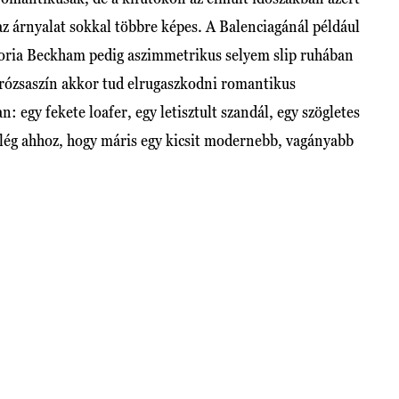
 az árnyalat sokkal többre képes. A Balenciagánál például
ictoria Beckham pedig aszimmetrikus selyem slip ruhában
rrózsaszín akkor tud elrugaszkodni romantikus
n: egy fekete loafer, egy letisztult szandál, egy szögletes
lég ahhoz, hogy máris egy kicsit modernebb, vagányabb