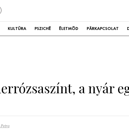
KULTÚRA
PSZICHÉ
ÉLETMÓD
PÁRKAPCSOLAT
derrózsaszínt, a nyár 
 Petra