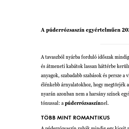
A púderrózsaszín egyértelműen 20
A tavaszból nyárba forduló időszak mindig
és átmeneti kabátok lassan háttérbe kerü
anyagok, szabadabb szabások és persze a 
élénkebb árnyalatokhoz, hogy megtörjék a 
nyarán azonban nem a harsány színek egy
tónussal: a
púderrózsaszín
nel.
TÖBB MINT ROMANTIKUS
A púderrózsaszín
ruhák
mindig egy kicsit 