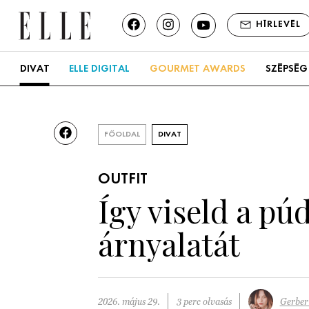
HÍRLEVÉL
DIVAT
ELLE DIGITAL
GOURMET AWARDS
SZÉPSÉG
FŐOLDAL
DIVAT
OUTFIT
Így viseld a pú
árnyalatát
2026. május 29.
3 perc olvasás
Gerber