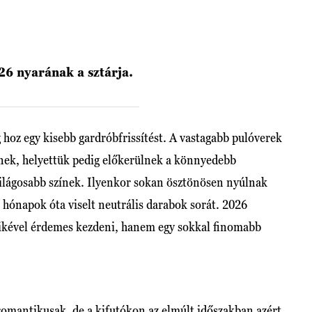
26 nyarának a sztárja.
 hoz egy kisebb gardróbfrissítést. A vastagabb pulóverek
lnek, helyettük pedig előkerülnek a könnyedebb
világosabb színek. Ilyenkor sokan ösztönösen nyúlnak
hónapok óta viselt neutrális darabok sorát. 2026
ikével érdemes kezdeni, hanem egy sokkal finomabb
romantikusak, de a kifutókon az elmúlt időszakban azért