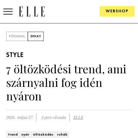
WEBSHOP
DIVAT
FŐOLDAL
DIVAT
ELLE DIGITAL
STYLE
GOURMET AWARDS
7 öltözködési trend, ami
SZÉPSÉG
szárnyalni fog idén
KULTÚRA
nyáron
PSZICHÉ
2026. május 27.
3 perc olvasás
ELLE
ÉLETMÓD
PÁRKAPCSOLAT
trend
nyár
öltözködés
ruhák