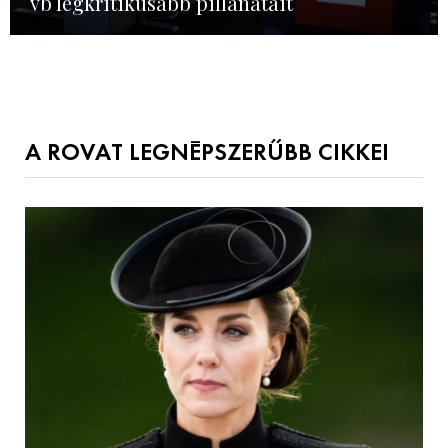
vb legkritikusabb pillanatait
A ROVAT LEGNÉPSZERŰBB CIKKEI