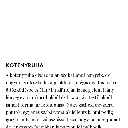
KÖTÉNYRUHA
A kötényruha elsőre talán szokatlanul hangzik, de
nagyon is illeszkedik a praktikus, mégis divatos nyári
öltözködésbe. A Miu Miu kifutóján is megjelent irány
lényege a munkaruhákból és háztartási textíliákból
ismert forma újragondolása. Nagy zsebek, egyszerű
pántok, egyenes szabásvonalak jellemzik, ami pedig
igazán jolly joker választássá teszi, hogy farmer, pamut,
de lenvászon formában is nagyon jól működik.