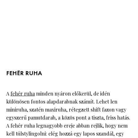
FEHÉR RUHA
A
fehér ruha
minden nyáron előkerül, de idén
különösen fontos alapdarabnak számít. Lehet len
miniruha, szatén maxiruha, rétegzett shift fazon vagy
egyszerű pamutdarab, a közös pont a tiszta, friss hatás.
A fehér ruha legnagyobb ereje abban rejlik, hogy nem
kell túlstylingolni: elég hozzá egy lapos szandál, egy