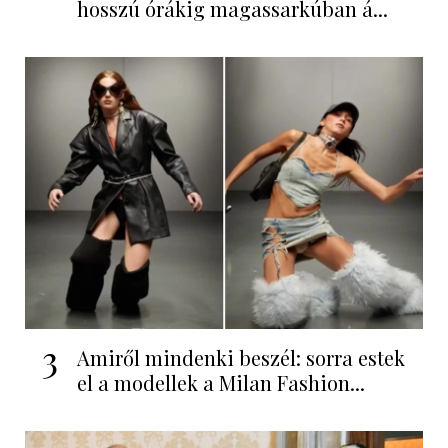
hosszú órákig magassarkúban á...
3
Amiről mindenki beszél: sorra estek
el a modellek a Milan Fashion...