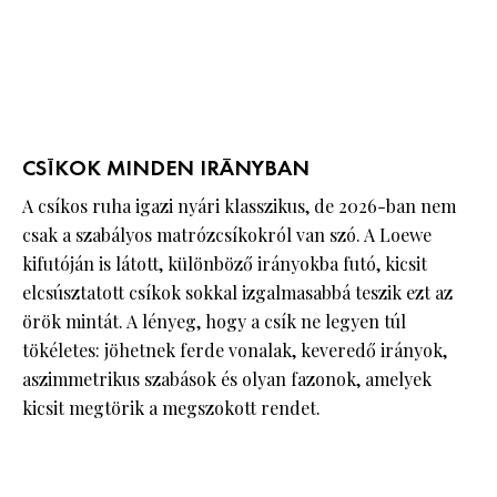
CSÍKOK MINDEN IRÁNYBAN
A csíkos ruha igazi nyári klasszikus, de 2026-ban nem
csak a szabályos matrózcsíkokról van szó. A Loewe
kifutóján is látott, különböző irányokba futó, kicsit
elcsúsztatott csíkok sokkal izgalmasabbá teszik ezt az
örök mintát. A lényeg, hogy a csík ne legyen túl
tökéletes: jöhetnek ferde vonalak, keveredő irányok,
aszimmetrikus szabások és olyan fazonok, amelyek
kicsit megtörik a megszokott rendet.