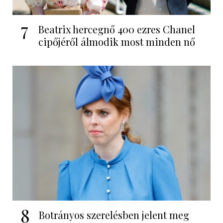
7
Beatrix hercegnő 400 ezres Chanel
cipőjéről álmodik most minden nő
8
Botrányos szerelésben jelent meg