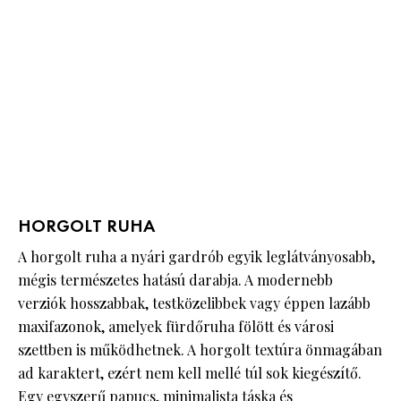
HORGOLT RUHA
A horgolt ruha a nyári gardrób egyik leglátványosabb,
mégis természetes hatású darabja. A modernebb
verziók hosszabbak, testközelibbek vagy éppen lazább
maxifazonok, amelyek fürdőruha fölött és városi
szettben is működhetnek. A horgolt textúra önmagában
ad karaktert, ezért nem kell mellé túl sok kiegészítő.
Egy egyszerű papucs, minimalista táska és