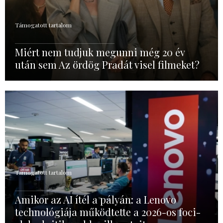
Támogatott tartalom
Miért nem tudjuk megunni még 20 év
után sem Az ördög Pradát visel filmeket?
Támogatott tartalom
Amikor az AI ítél a pályán: a Lenovo
technológiája működtette a 2026-os foci-