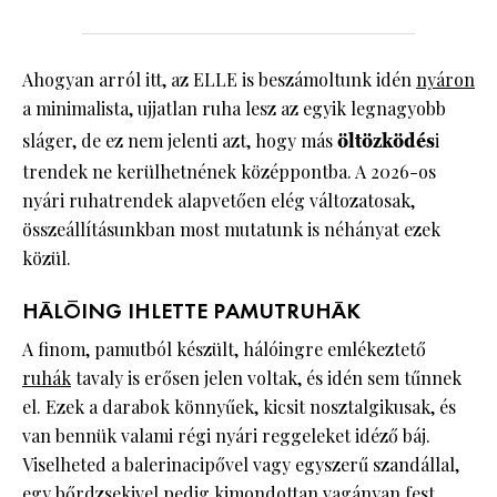
Ahogyan arról itt, az ELLE is beszámoltunk idén
nyáron
a minimalista, ujjatlan ruha lesz az egyik legnagyobb
sláger, de ez nem jelenti azt, hogy más
öltözködés
i
trendek ne kerülhetnének középpontba. A 2026-os
nyári ruhatrendek alapvetően elég változatosak,
összeállításunkban most mutatunk is néhányat ezek
közül.
HÁLÓING IHLETTE PAMUTRUHÁK
A finom, pamutból készült, hálóingre emlékeztető
ruhák
tavaly is erősen jelen voltak, és idén sem tűnnek
el. Ezek a darabok könnyűek, kicsit nosztalgikusak, és
van bennük valami régi nyári reggeleket idéző báj.
Viselheted a balerinacipővel vagy egyszerű szandállal,
egy bőrdzsekivel pedig kimondottan vagányan fest.