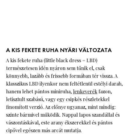
A KIS FEKETE RUHA NYÁRI VÁLTOZATA
A kis fekete ruha (little black dress = LBD)
természetesen idén nyáron sem tűnik el, csak
könnyebb, lazább és frissebb formában tér vissza. A
klasszikus LBD ilyenkor nem feltétlenül estélyi darab,
hanem lehet pántos miniruha,
lenkeverék
fazon,
letisztult szabású, vagy egy csipkés részletekkel
finomított verzió. Az előnye ugyanaz, mint mindig:
szinte bármivel működik. Nappal lapos szandállal és
vászontáskával, este arany ékszerekkel és pántos
cipővel egészen más arcát mutatja.