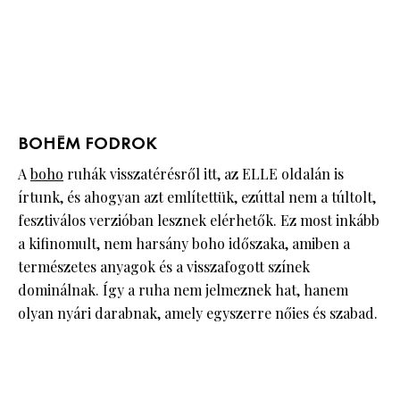
BOHÉM FODROK
A
boho
ruhák visszatérésről itt, az ELLE oldalán is
írtunk, és ahogyan azt említettük, ezúttal nem a túltolt,
fesztiválos verzióban lesznek elérhetők. Ez most inkább
a kifinomult, nem harsány boho időszaka, amiben a
természetes anyagok és a visszafogott színek
dominálnak. Így a ruha nem jelmeznek hat, hanem
olyan nyári darabnak, amely egyszerre nőies és szabad.