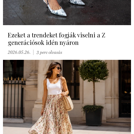
Ezeket a trendeket fogják viselni a Z
generációsok idén nyáron
2026.05.26.
3 perc olvasás