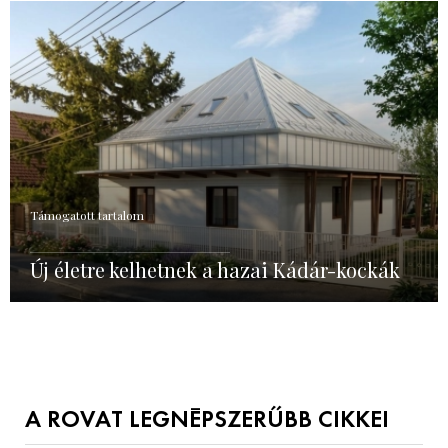
Támogatott tartalom
Új életre kelhetnek a hazai Kádár-kockák
A ROVAT LEGNÉPSZERŰBB CIKKEI