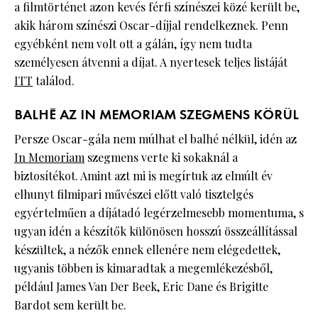
a filmtörténet azon kevés férfi színészei közé került be,
akik három színészi Oscar-díjjal rendelkeznek. Penn
egyébként nem volt ott a gálán, így nem tudta
személyesen átvenni a díjat. A nyertesek teljes listáját
ITT
találod.
BALHÉ AZ IN MEMORIAM SZEGMENS KÖRÜL
Persze Oscar-gála nem múlhat el balhé nélkül, idén az
In Memoriam
szegmens verte ki sokaknál a
biztosítékot. Amint azt mi is megírtuk az elmúlt év
elhunyt filmipari művészei előtt való tisztelgés
egyértelműen a díjátadó legérzelmesebb momentuma, s
ugyan idén a készítők különösen hosszú összeállítással
készültek, a nézők ennek ellenére nem elégedettek,
ugyanis többen is kimaradtak a megemlékezésből,
például James Van Der Beek, Eric Dane és Brigitte
Bardot sem került be.