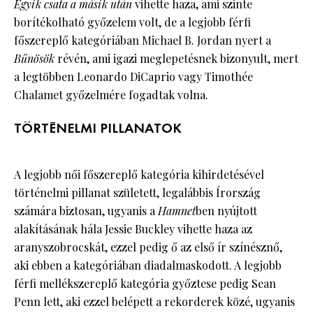
Egyik csata a másik után
vihette haza, ami szinte
borítékolható győzelem volt, de a legjobb férfi
főszereplő kategóriában Michael B. Jordan nyert a
Bűnösök
révén, ami igazi meglepetésnek bizonyult, mert
a legtöbben Leonardo DiCaprio vagy Timothée
Chalamet győzelmére fogadtak volna.
TÖRTÉNELMI PILLANATOK
A legjobb női főszereplő kategória kihirdetésével
történelmi pillanat született, legalábbis Írország
számára biztosan, ugyanis a
Hamnet
ben nyújtott
alakításának hála Jessie Buckley vihette haza az
aranyszobrocskát, ezzel pedig ő az első ír színésznő,
aki ebben a kategóriában diadalmaskodott. A legjobb
férfi mellékszereplő kategória győztese pedig Sean
Penn lett, aki ezzel belépett a rekorderek közé, ugyanis