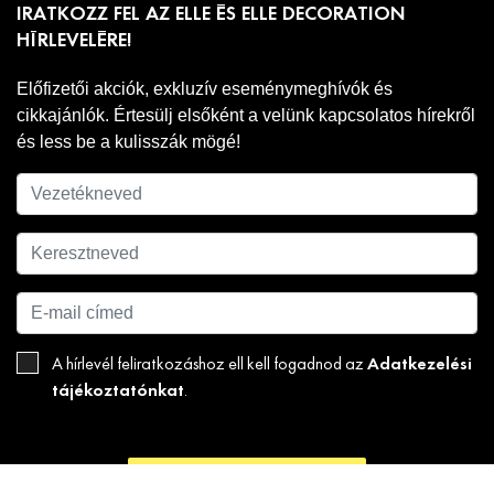
IRATKOZZ FEL AZ ELLE ÉS ELLE DECORATION
HÍRLEVELÉRE!
Előfizetői akciók, exkluzív eseménymeghívók és
cikkajánlók. Értesülj elsőként a velünk kapcsolatos hírekről
és less be a kulisszák mögé!
Adatkezelési
A hírlevél feliratkozáshoz ell kell fogadnod az
tájékoztatónkat
.
FELIRATKOZOM