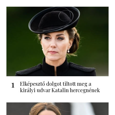
1
Elképesztő dolgot tiltott meg a
királyi udvar Katalin hercegnének