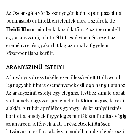
Az Oscar-gála vörös szőnyegén idén is pompásabbnál
pompásabb outfitekben jelentek meg a sztárok, de
Heidi Klum
mindenki közül kitűnt. A szupermodell
egy aranyszínű, pánt nélküli estélyiben érkezett az
eseményre, és gyakorlatilag azonnal a figyelem
középpontjába került.
ARANYSZÍNŰ ESTÉLYI
A látványos
dress
tökéletesen illeszkedett Hollywood
legnagyobb filmes eseményének csillogó hangulatához.
Az aranyszínű estélyi egy elegáns, testhez simuló darab
volt, amely nagyszerűen emelte ki Klum magas, karcsú
alakját. A ruhát aprólékos gyöngy- és kristálydíszítés
borította, amelyek függőleges mintákban futottak végig
az anyagon. A fények alatt a részletek különösen
látványosan csillogtak, így a modell minden lépése szó