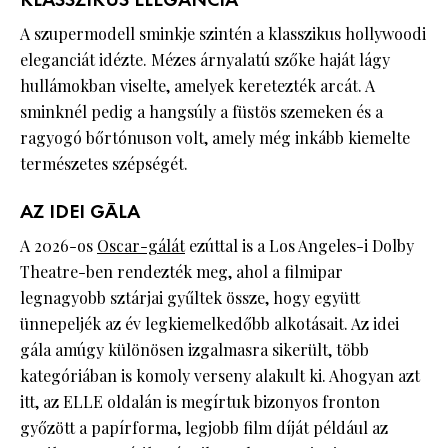
KLASSZIKUS ELEGANCIA
A szupermodell sminkje szintén a klasszikus hollywoodi
eleganciát idézte. Mézes árnyalatú szőke haját lágy
hullámokban viselte, amelyek keretezték arcát. A
sminknél pedig a hangsúly a füstös szemeken és a
ragyogó bőrtónuson volt, amely még inkább kiemelte
természetes szépségét.
AZ IDEI GÁLA
A 2026-os
Oscar-gálát
ezúttal is a Los Angeles-i Dolby
Theatre-ben rendezték meg, ahol a filmipar
legnagyobb sztárjai gyűltek össze, hogy együtt
ünnepeljék az év legkiemelkedőbb alkotásait. Az idei
gála amúgy különösen izgalmasra sikerült, több
kategóriában is komoly verseny alakult ki. Ahogyan azt
itt, az ELLE oldalán is megírtuk bizonyos fronton
győzött a papírforma, legjobb film díját például az