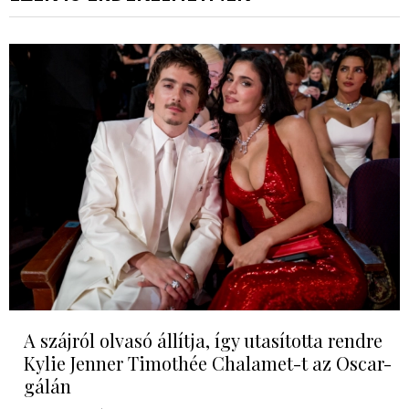
A szájról olvasó állítja, így utasította rendre
Kylie Jenner Timothée Chalamet-t az Oscar-
gálán