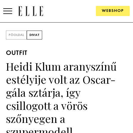
WEBSHOP
DIVAT
FŐOLDAL
DIVAT
ELLE DIGITAL
OUTFIT
GOURMET AWARDS
Heidi Klum aranyszínű
SZÉPSÉG
estélyije volt az Oscar-
KULTÚRA
gála sztárja, így
PSZICHÉ
csillogott a vörös
szőnyegen a
ÉLETMÓD
szupermodell
PÁRKAPCSOLAT