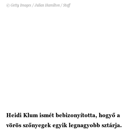
© Getty Images / Julian Hamilton / Staff
HÍRLEVÉL
Heidi Klum ismét bebizonyította, hogyő a
vörös szőnyegek egyik legnagyobb sztárja.