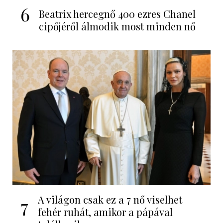
6
Beatrix hercegnő 400 ezres Chanel
cipőjéről álmodik most minden nő
A világon csak ez a 7 nő viselhet
7
fehér ruhát, amikor a pápával