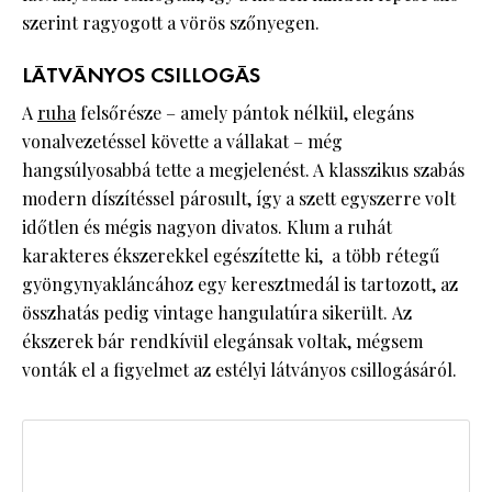
szerint ragyogott a vörös szőnyegen.
LÁTVÁNYOS CSILLOGÁS
A
ruha
felsőrésze – amely pántok nélkül, elegáns
vonalvezetéssel követte a vállakat – még
hangsúlyosabbá tette a megjelenést. A klasszikus szabás
modern díszítéssel párosult, így a szett egyszerre volt
időtlen és mégis nagyon divatos. Klum a ruhát
karakteres ékszerekkel egészítette ki, a több rétegű
gyöngynyakláncához egy keresztmedál is tartozott, az
összhatás pedig vintage hangulatúra sikerült. Az
ékszerek bár rendkívül elegánsak voltak, mégsem
vonták el a figyelmet az estélyi látványos csillogásáról.