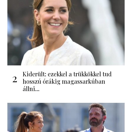
Kiderült: ezekkel a trükkökkel tud
2
hosszú órákig magassarkúban
állni...