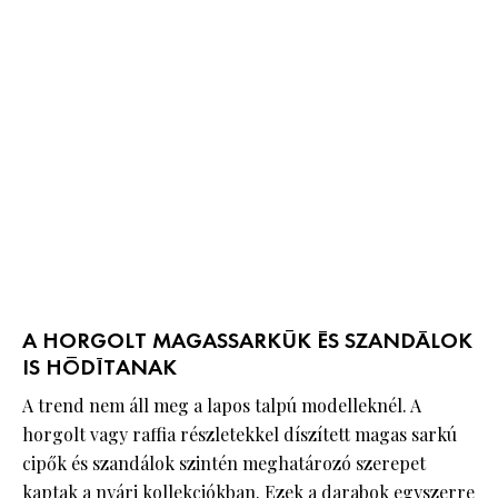
A HORGOLT MAGASSARKÚK ÉS SZANDÁLOK
IS HÓDÍTANAK
A trend nem áll meg a lapos talpú modelleknél. A
horgolt vagy raffia részletekkel díszített magas sarkú
cipők és szandálok szintén meghatározó szerepet
kaptak a nyári kollekciókban. Ezek a darabok egyszerre