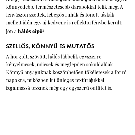
könnyedebb, természetesebb darabokkal telik meg. A
lenvászon szettek, lebegős ruhák és fonott táskák
mellett idén egy új kedvenc is reflektorfénybe került:
jön a
hálós cipő
!
SZELLŐS, KÖNNYŰ ÉS MUTATÓS
A horgolt, szövött, hálós lábbelik egyszerre
kényelmesek, nőiesek és meglepően sokoldalúak.
Könnyű anyaguknak köszönhetően tökéletesek a forró
napokra, miközben különleges textúrájukkal
izgalmassá tesznek még egy egyszerű outfitet is.