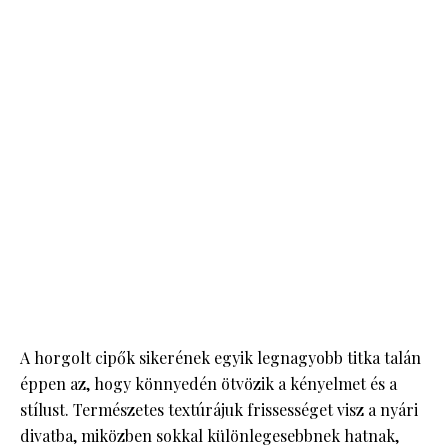
A horgolt cipők sikerének egyik legnagyobb titka talán
éppen az, hogy könnyedén ötvözik a kényelmet és a
stílust. Természetes textúrájuk frissességet visz a nyári
divatba, miközben sokkal különlegesebbnek hatnak,