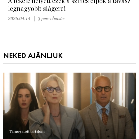
A fekete helyett ezek a színes cipők a tavasz
legnagyobb slágerei
2026.04.14.
3 perc olvasás
NEKED AJÁNLJUK
Támogatott tartalom