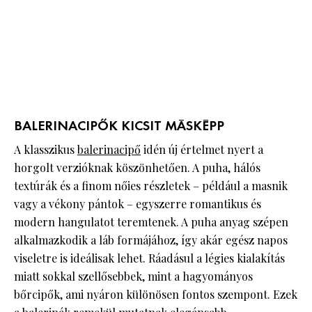
BALERINACIPŐK KICSIT MÁSKÉPP
A klasszikus
balerinacipő
idén új értelmet nyert a
horgolt verzióknak köszönhetően. A puha, hálós
textúrák és a finom nőies részletek – például a masnik
vagy a vékony pántok – egyszerre romantikus és
modern hangulatot teremtenek. A puha anyag szépen
alkalmazkodik a láb formájához, így akár egész napos
viseletre is ideálisak lehet. Ráadásul a légies kialakítás
miatt sokkal szellősebbek, mint a hagyományos
bőrcipők, ami nyáron különösen fontos szempont. Ezek