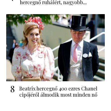
hercegnő ruháiért, nagyobb...
8
Beatrix hercegnő 400 ezres Chanel
cipőjéről álmodik most minden nő