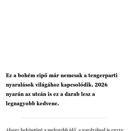
HÍRLEVÉL
Ez a bohém cipő már nemcsak a tengerparti
nyaralások világához kapcsolódik. 2026
nyarán az utcán is ez a darab lesz a
legnagyobb kedvenc.
Ahogy beköszönt a melegebb idő, a gardróbod is egyre