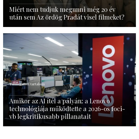
Miért nem tudjuk megunni még 20 év
után sem Az ördög Pradát visel filmeket?
Támogatott tartalom
Amikor az AI ítél a pályán: a Lenovo
technológiája működtette a 2026-os foci-
vb legkritikusabb pillanatait