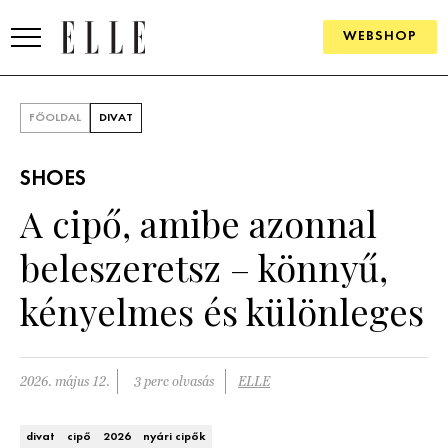
WEBSHOP
DIVAT
FŐOLDAL
DIVAT
ELLE DIGITAL
SHOES
GOURMET AWARDS
A cipő, amibe azonnal
SZÉPSÉG
beleszeretsz – könnyű,
KULTÚRA
kényelmes és különleges
PSZICHÉ
2026. május 12.
3 perc olvasás
ELLE
ÉLETMÓD
PÁRKAPCSOLAT
divat
cipő
2026
nyári cipők