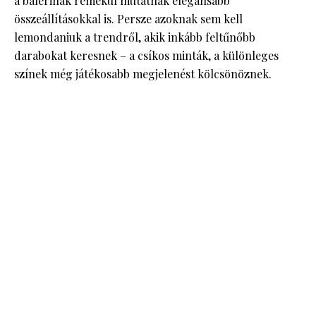
a balerinák remekül mutatnak elegánsabb
összeállításokkal is. Persze azoknak sem kell
lemondaniuk a trendről, akik inkább feltűnőbb
darabokat keresnek – a csíkos minták, a különleges
színek még játékosabb megjelenést kölcsönöznek.