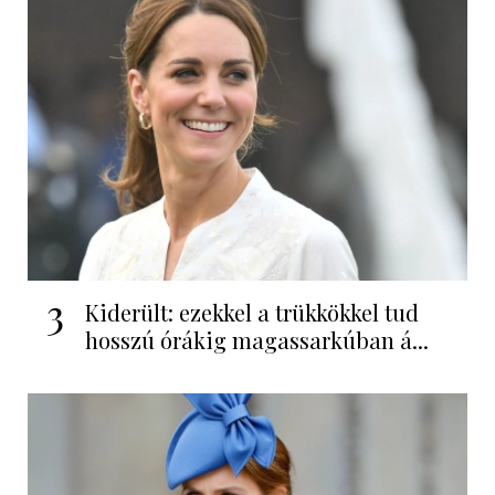
3
Kiderült: ezekkel a trükkökkel tud
hosszú órákig magassarkúban á...