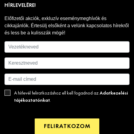
HÍRLEVELÉRE!
Előfizetői akciók, exkluzív eseménymeghívók és
cikkajánlók. Értesülj elsőként a velünk kapcsolatos hírekről
és less be a kulisszák mögé!
Adatkezelési
A hírlevél feliratkozáshoz ell kell fogadnod az
tájékoztatónkat
.
FELIRATKOZOM