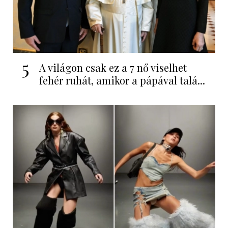
5
A világon csak ez a 7 nő viselhet
fehér ruhát, amikor a pápával talá...