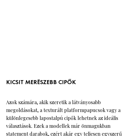
KICSIT MERÉSZEBB CIPŐK
Azok számára, akik szeretik a látványosabb
megoldásokat, a texturált platformpapucsok vagy a
különlegesebb lapostalpú cipők lehetnek az ideális
választások. Ezek a modellek már önmagukban
statement darabok, ezért akár egy teljesen egyszerű