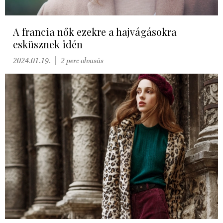
A francia nők ezekre a hajvágásokra
esküsznek idén
2024.01.19.
2 perc olvasás