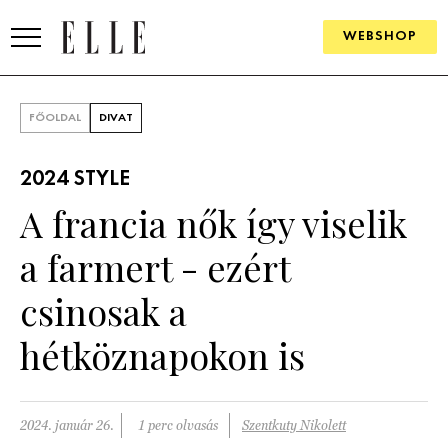
WEBSHOP
DIVAT
FŐOLDAL
DIVAT
ELLE DIGITAL
2024 STYLE
GOURMET AWARDS
A francia nők így viselik
SZÉPSÉG
a farmert - ezért
KULTÚRA
csinosak a
PSZICHÉ
hétköznapokon is
ÉLETMÓD
2024. január 26.
1 perc olvasás
Szentkuty Nikolett
PÁRKAPCSOLAT