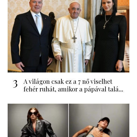
3
A világon csak ez a 7 nő viselhet
fehér ruhát, amikor a pápával talá...