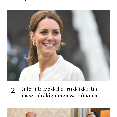
2
Kiderült: ezekkel a trükkökkel tud
hosszú órákig magassarkúban á...