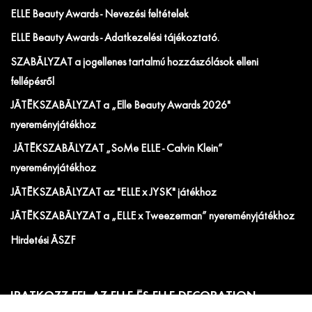
ELLE Beauty Awards - Nevezési feltételek
ELLE Beauty Awards - Adatkezelési tájékoztató.
SZABÁLYZAT a jogellenes tartalmú hozzászólások elleni
fellépésről
JÁTÉKSZABÁLYZAT a „Elle Beauty Awards 2026"
nyereményjátékhoz
JÁTÉKSZABÁLYZAT „SoMe ELLE - Calvin Klein”
nyereményjátékhoz
JÁTÉKSZABÁLYZAT az "ELLE x JYSK" játékhoz
JÁTÉKSZABÁLYZAT a „ELLE x Tweezerman” nyereményjátékhoz
Hirdetési ÁSZF
IRATKOZZ FEL AZ ELLE ÉS ELLE DECORATION