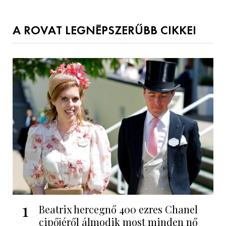
A ROVAT LEGNÉPSZERŰBB CIKKEI
1
Beatrix hercegnő 400 ezres Chanel
cipőjéről álmodik most minden nő