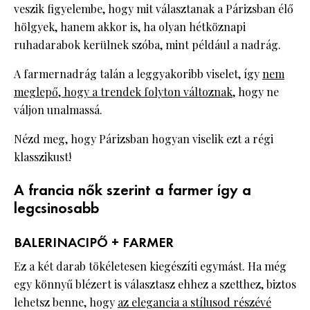
veszik figyelembe, hogy mit választanak a Párizsban élő
hölgyek, hanem akkor is, ha olyan hétköznapi
ruhadarabok kerülnek szóba, mint például a nadrág.
A farmernadrág talán a leggyakoribb viselet, így
nem
meglepő, hogy a trendek folyton változnak
, hogy ne
váljon unalmassá.
Nézd meg, hogy Párizsban hogyan viselik ezt a régi
klasszikust!
A francia nők szerint a farmer így a
legcsinosabb
BALERINACIPŐ + FARMER
Ez a két darab tökéletesen kiegészíti egymást. Ha még
egy könnyű blézert is választasz ehhez a szetthez, biztos
lehetsz benne, hogy
az elegancia a stílusod részévé