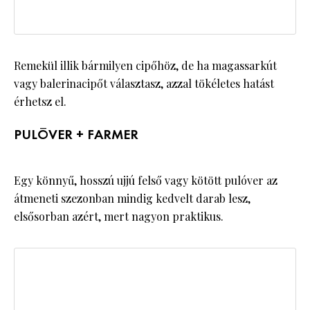
Remekül illik bármilyen cipőhöz, de ha magassarkút
vagy balerinacipőt választasz, azzal tökéletes hatást
érhetsz el.
PULÓVER + FARMER
Egy könnyű, hosszú ujjú felső vagy kötött pulóver az
átmeneti szezonban mindig kedvelt darab lesz,
elsősorban azért, mert nagyon praktikus.