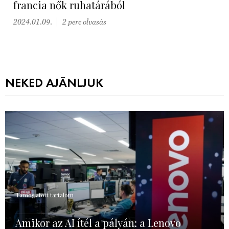
francia nők ruhatárából
2024.01.09.
2 perc olvasás
NEKED AJÁNLJUK
Támogatott tartalom
Amikor az AI ítél a pályán: a Lenovo