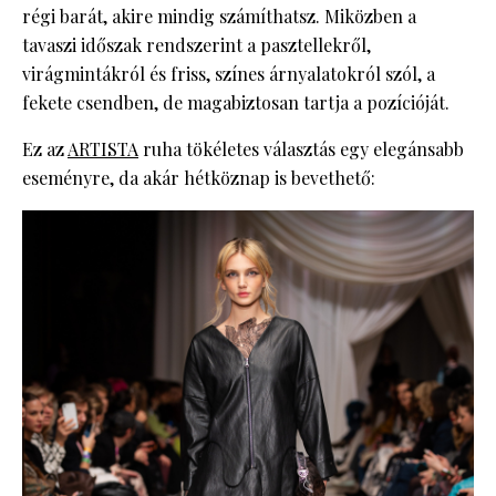
régi barát, akire mindig számíthatsz. Miközben a
tavaszi időszak rendszerint a pasztellekről,
virágmintákról és friss, színes árnyalatokról szól, a
fekete csendben, de magabiztosan tartja a pozícióját.
Ez az
ARTISTA
ruha tökéletes választás egy elegánsabb
eseményre, da akár hétköznap is bevethető: