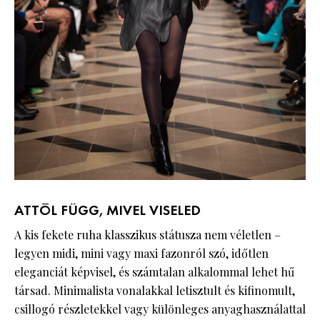
ATTÓL FÜGG, MIVEL VISELED
A kis fekete ruha klasszikus státusza nem véletlen –
legyen midi, mini vagy maxi fazonról szó, időtlen
eleganciát képvisel, és számtalan alkalommal lehet hű
társad. Minimalista vonalakkal letisztult és kifinomult,
csillogó részletekkel vagy különleges anyaghasználattal