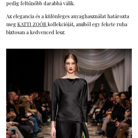
pedig feltűnőbb darabbá válik.
Az elegancia és a különleges anyaghasználat határozta
meg
KATTI ZOÓB
kollekcióját, amiből egy fekete ruha
biztosan a kedvenced lesz: