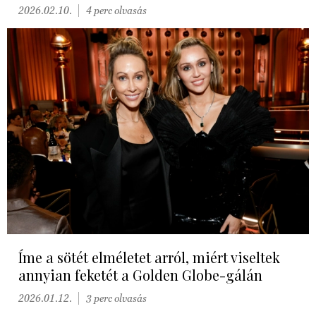
2026.02.10.
4 perc olvasás
Íme a sötét elméletet arról, miért viseltek
annyian feketét a Golden Globe-gálán
2026.01.12.
3 perc olvasás