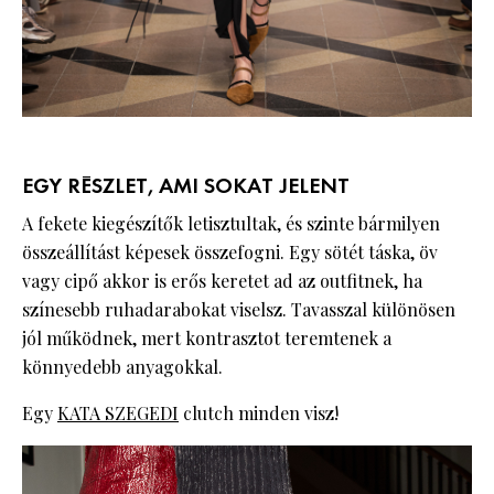
EGY RÉSZLET, AMI SOKAT JELENT
A fekete kiegészítők letisztultak, és szinte bármilyen
összeállítást képesek összefogni. Egy sötét táska, öv
vagy cipő akkor is erős keretet ad az outfitnek, ha
színesebb ruhadarabokat viselsz. Tavasszal különösen
jól működnek, mert kontrasztot teremtenek a
könnyedebb anyagokkal.
Egy
KATA SZEGEDI
clutch minden visz!