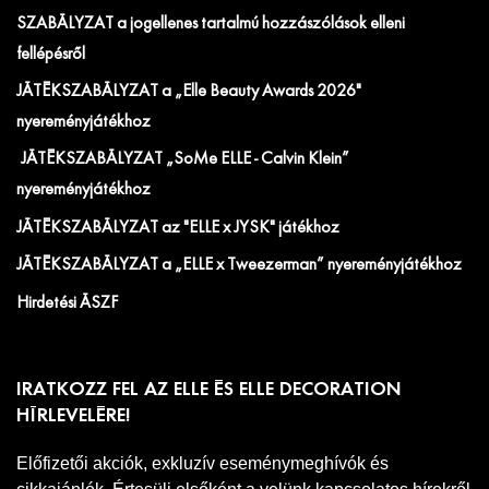
SZABÁLYZAT a jogellenes tartalmú hozzászólások elleni
fellépésről
JÁTÉKSZABÁLYZAT a „Elle Beauty Awards 2026"
nyereményjátékhoz
JÁTÉKSZABÁLYZAT „SoMe ELLE - Calvin Klein”
nyereményjátékhoz
JÁTÉKSZABÁLYZAT az "ELLE x JYSK" játékhoz
JÁTÉKSZABÁLYZAT a „ELLE x Tweezerman” nyereményjátékhoz
Hirdetési ÁSZF
IRATKOZZ FEL AZ ELLE ÉS ELLE DECORATION
HÍRLEVELÉRE!
Előfizetői akciók, exkluzív eseménymeghívók és