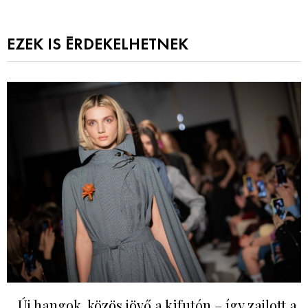
EZEK IS ÉRDEKELHETNEK
Új hangok, közös jövő a kifutón – így zajlott a