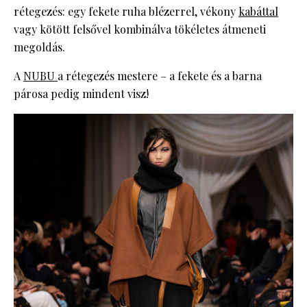
rétegezés: egy fekete ruha blézerrel, vékony
kabáttal
vagy kötött felsővel kombinálva tökéletes átmeneti
megoldás.
A
NUBU
a rétegezés mestere – a fekete és a barna
párosa pedig mindent visz!