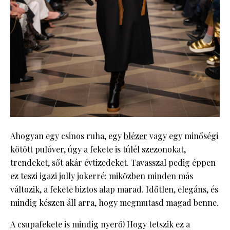
Ahogyan egy csinos ruha, egy
blézer
vagy egy minőségi
kötött pulóver, úgy a fekete is túlél szezonokat,
trendeket, sőt akár évtizedeket. Tavasszal pedig éppen
ez teszi igazi jolly jokerré: miközben minden más
változik, a fekete biztos alap marad. Időtlen, elegáns, és
mindig készen áll arra, hogy megmutasd magad benne.
A csupafekete is mindig nyerő! Hogy tetszik ez a