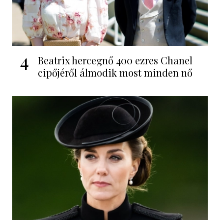
4
Beatrix hercegnő 400 ezres Chanel
cipőjéről álmodik most minden nő