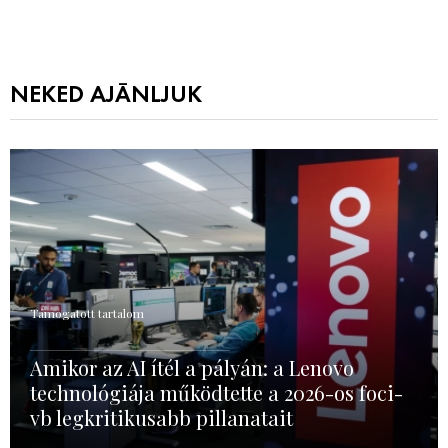
NEKED AJÁNLJUK
Támogatott tartalom
Amikor az AI ítél a pályán: a Lenovo
technológiája működtette a 2026-os foci-
vb legkritikusabb pillanatait