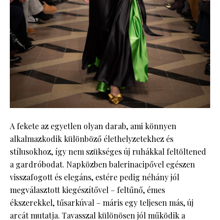
A fekete az egyetlen olyan darab, ami könnyen
alkalmazkodik különböző élethelyzetekhez és
stílusokhoz, így nem szükséges új ruhákkal feltöltened
a gardróbodat. Napközben balerinacipővel egészen
visszafogott és elegáns, estére pedig néhány jól
megválasztott kiegészítővel – feltűnő, émes
ékszerekkel, tűsarkúval – máris egy teljesen más, új
arcát mutatja. Tavasszal különösen jól működik a