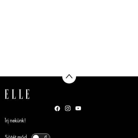
Írj nekünk!
Sötét mód