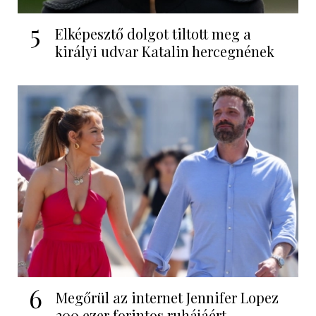
5
Elképesztő dolgot tiltott meg a
királyi udvar Katalin hercegnének
6
Megőrül az internet Jennifer Lopez
200 ezer forintos ruhájáért