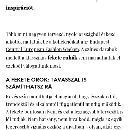
inspirációt.
Több mint negyven tervező, nyolc országból érkező
alkotók mutatták be a kollekcióikat a
17. Budapest
Central European Fashion Weeken
. A színes darabok
mellett a klasszikus
fekete ruhák
sem maradhattak el –
ezekből válogattunk most.
A FEKETE ÖRÖK: TAVASSZAL IS
SZÁMÍTHATSZ RÁ
Kevés szín mondhatja el magáról, hogy évszakoktól,
trendektől és alkalomtól függetlenül mindig működik.
A
fekete
pontosan ilyen, és ezt a legnagyobb tervezők is
jól tudják. Nem harsány, nem hivalkodó, mégis az egyik
legerősebb vizuális eszköz a divatban – olyan, akár egy