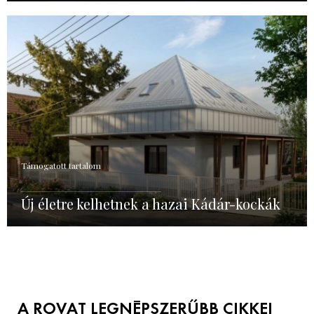
Támogatott tartalom
Új életre kelhetnek a hazai Kádár-kockák
A ROVAT LEGNÉPSZERŰBB CIKKEI