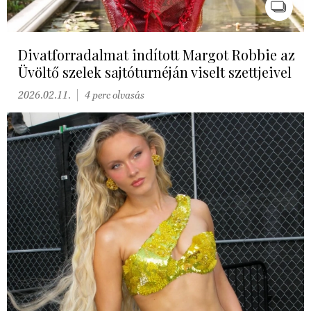
Divatforradalmat indított Margot Robbie az
Üvöltő szelek sajtóturnéján viselt szettjeivel
2026.02.11.
4 perc olvasás