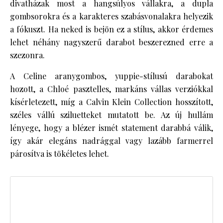
divatházak most a hangsúlyos vállakra, a dupla
gombsorokra és a karakteres szabásvonalakra helyezik
a fókuszt. Ha neked is bejön ez a stílus, akkor érdemes
lehet néhány nagyszerű darabot beszerezned erre a
szezonra.
A Celine aranygombos, yuppie-stílusú darabokat
hozott, a Chloé pasztelles, markáns vállas verziókkal
kísérletezett, míg a Calvin Klein Collection hosszított,
széles vállú sziluetteket mutatott be. Az új hullám
lényege, hogy a blézer ismét statement darabbá válik,
így akár elegáns nadrággal vagy lazább farmerrel
párosítva is tökéletes lehet.