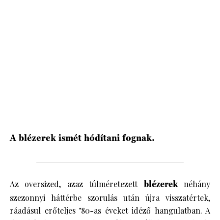
HÍRLEVÉL
A blézerek ismét hódítani fognak.
Az oversized, azaz túlméretezett
blézerek
néhány
szezonnyi háttérbe szorulás után újra visszatértek,
ráadásul erőteljes ’80-as éveket idéző hangulatban. A