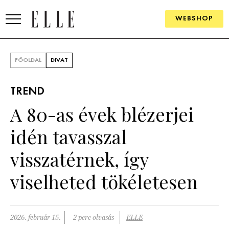
WEBSHOP
DIVAT
FŐOLDAL
DIVAT
ELLE DIGITAL
TREND
GOURMET AWARDS
A 80-as évek blézerjei
SZÉPSÉG
idén tavasszal
KULTÚRA
visszatérnek, így
PSZICHÉ
viselheted tökéletesen
ÉLETMÓD
2026. február 15.
2 perc olvasás
ELLE
PÁRKAPCSOLAT