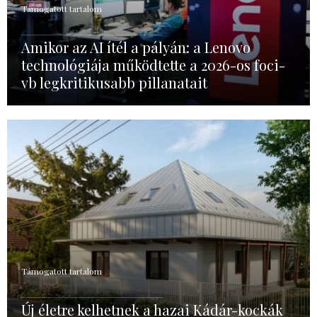
Támogatott tartalom
Amikor az AI ítél a pályán: a Lenovo
technológiája működtette a 2026-os foci-
vb legkritikusabb pillanatait
Támogatott tartalom
Új életre kelhetnek a hazai Kádár-kockák