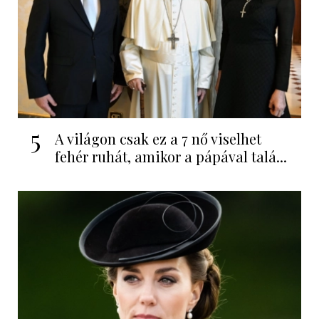
5
A világon csak ez a 7 nő viselhet
fehér ruhát, amikor a pápával talá...