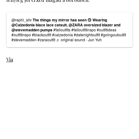
@raphi_silv
The things my mirror has seen 🙃 Wearing
@Calzedonia blace lace catsuit, @ZARA oversized blazer and
@stevemadden pumps
#falloutfits
#falloutfitinspo
#outfitideas
#outfitinspo
#blackoutfit
#calzedonia
#datenightoutfit
#goingoutoutfit
#stevemadden
#zaraoutfit
♬ original sound - Jun Yuh
Via