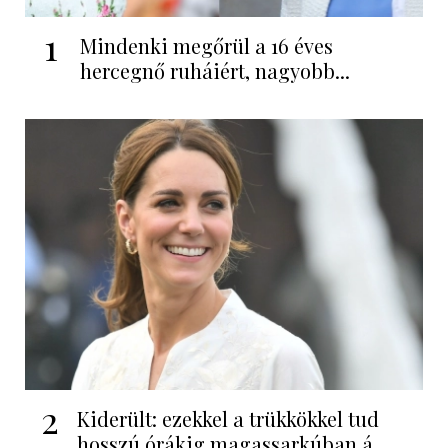
1
Mindenki megőrül a 16 éves
hercegnő ruháiért, nagyobb...
2
Kiderült: ezekkel a trükkökkel tud
hosszú órákig magassarkúban á...