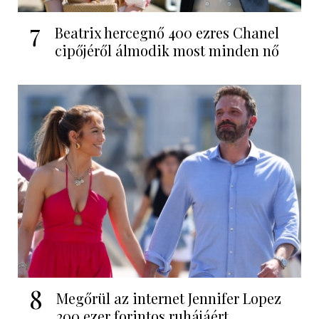
7
Beatrix hercegnő 400 ezres Chanel
cipőjéről álmodik most minden nő
8
Megőrül az internet Jennifer Lopez
200 ezer forintos ruhájáért