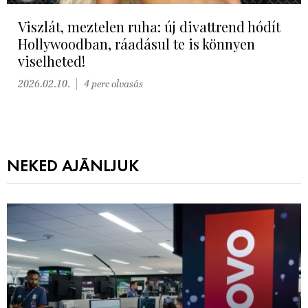
Viszlát, meztelen ruha: új divattrend hódít
Hollywoodban, ráadásul te is könnyen
viselheted!
2026.02.10.
4 perc olvasás
NEKED AJÁNLJUK