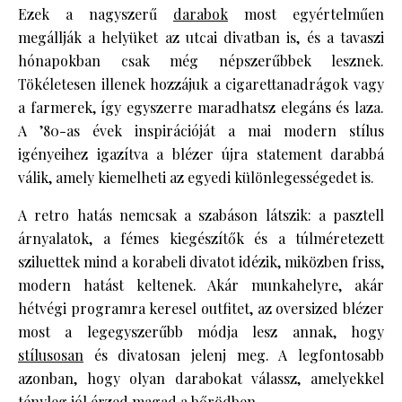
Ezek a nagyszerű
darabok
most egyértelműen
megállják a helyüket az utcai divatban is, és a tavaszi
hónapokban csak még népszerűbbek lesznek.
Tökéletesen illenek hozzájuk a cigarettanadrágok vagy
a farmerek, így egyszerre maradhatsz elegáns és laza.
A ’80-as évek inspirációját a mai modern stílus
igényeihez igazítva a blézer újra statement darabbá
válik, amely kiemelheti az egyedi különlegességedet is.
A retro hatás nemcsak a szabáson látszik: a pasztell
árnyalatok, a fémes kiegészítők és a túlméretezett
sziluettek mind a korabeli divatot idézik, miközben friss,
modern hatást keltenek. Akár munkahelyre, akár
hétvégi programra keresel outfitet, az oversized blézer
most a legegyszerűbb módja lesz annak, hogy
stílusosan
és divatosan jelenj meg. A legfontosabb
azonban, hogy olyan darabokat válassz, amelyekkel
tényleg jól érzed magad a bőrödben.