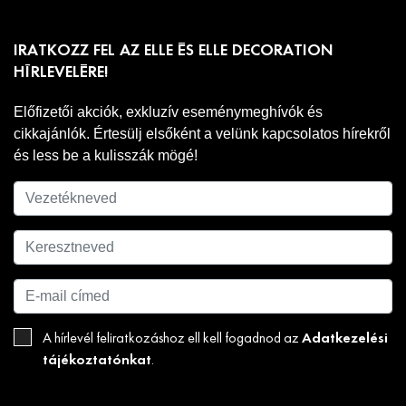
IRATKOZZ FEL AZ ELLE ÉS ELLE DECORATION
HÍRLEVELÉRE!
Előfizetői akciók, exkluzív eseménymeghívók és
cikkajánlók. Értesülj elsőként a velünk kapcsolatos hírekről
és less be a kulisszák mögé!
Adatkezelési
A hírlevél feliratkozáshoz ell kell fogadnod az
tájékoztatónkat
.