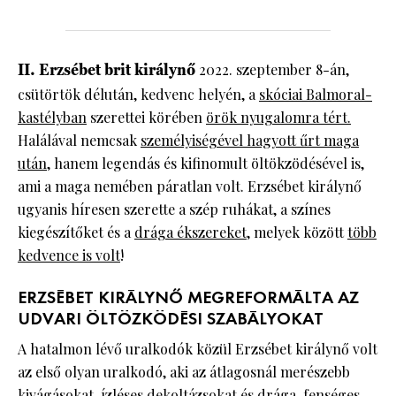
II. Erzsébet brit királynő
2022. szeptember 8-án,
csütörtök délután, kedvenc helyén, a
skóciai Balmoral-
kastélyban
szerettei körében
örök nyugalomra tért.
Halálával nemcsak
személyiségével hagyott űrt maga
után,
hanem legendás és kifinomult öltökzödésével is,
ami a maga nemében páratlan volt. Erzsébet királynő
ugyanis híresen szerette a szép ruhákat, a színes
kiegészítőket és a
drága ékszereket
, melyek között
több
kedvence is volt
!
ERZSÉBET KIRÁLYNŐ MEGREFORMÁLTA AZ
UDVARI ÖLTÖZKÖDÉSI SZABÁLYOKAT
A hatalmon lévő uralkodók közül Erzsébet királynő volt
az első olyan uralkodó, aki az átlagosnál merészebb
kivágásokat, ízléses dekoltázsokat és drága, fenséges