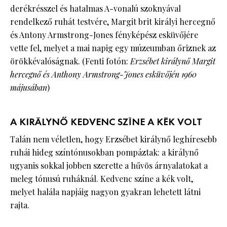
derékrésszel és hatalmas A-vonalú szoknyával
rendelkező ruhát testvére, Margit brit királyi hercegnő
és Antony Armstrong-Jones fényképész esküvőjére
vette fel, melyet a mai napig egy múzeumban őriznek az
örökkévalóságnak. (Fenti fotón:
Erzsébet királynő Margit
hercegnő és Anthony Armstrong-Jones esküvőjén 1960
májusában
)
A KIRÁLYNŐ KEDVENC SZÍNE A KÉK VOLT
Talán nem véletlen, hogy Erzsébet királynő leghíresebb
ruhái hideg színtónusokban pompáztak: a királynő
ugyanis sokkal jobben szerette a hűvös árnyalatokat a
meleg tónusú ruháknál. Kedvenc színe a kék volt,
melyet halála napjáig nagyon gyakran lehetett látni
rajta.