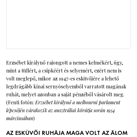
Erzsébet királynő rajongott a nemes kelmékért, úgy,
mint a tüllért, a csipkéért és selyemért, ezért nem is
volt meglepő, mikor az 1947-es esküvőjére a lehető
legdrágább kínai sernyóselyemből varratott magának
ruhát, melyet azonban a saját pénzéből vásárolt meg.
(Fenti fotón:
Erzsébet királynő a melbourni parlament
lépcsőjén várakozik az ausztráliai körútja során 1954
márciusában
)
AZ ESKÜVŐI RUHÁJA MAGA VOLT AZ ÁLOM