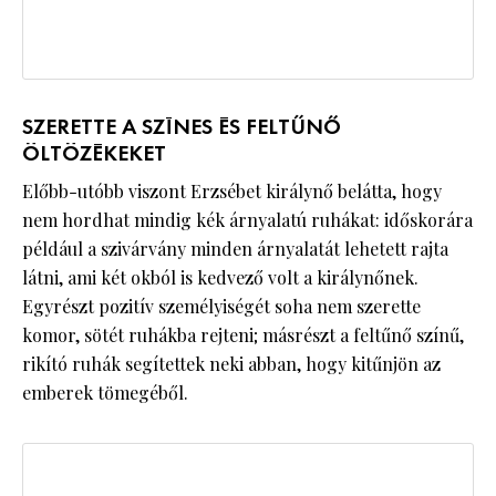
SZERETTE A SZÍNES ÉS FELTŰNŐ
ÖLTÖZÉKEKET
Előbb-utóbb viszont Erzsébet királynő belátta, hogy
nem hordhat mindig kék árnyalatú ruhákat: időskorára
például a szivárvány minden árnyalatát lehetett rajta
látni, ami két okból is kedvező volt a királynőnek.
Egyrészt pozitív személyiségét soha nem szerette
komor, sötét ruhákba rejteni; másrészt a feltűnő színű,
rikító ruhák segítettek neki abban, hogy kitűnjön az
emberek tömegéből.