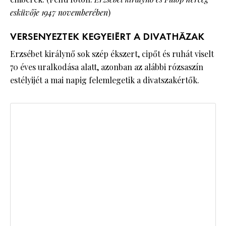
esküvője 1947 novemberében
)
VERSENYEZTEK KEGYEIÉRT A DIVATHÁZAK
Erzsébet királynő sok szép ékszert, cipőt és ruhát viselt
70 éves uralkodása alatt, azonban az alábbi rózsaszín
estélyijét a mai napig felemlegetik a divatszakértők.