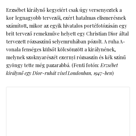
Erzsébet királynő kegyeiért csak úgy versenyeztek a
kor legnagyobb tervezői, ezért hatalmas elismerésnek
számított, mikor az egyik hivatalos portéfotózásán egy
brit tervező remekműve helyett egy Christian Dior által
tervezett rózsaszínű selyemruhában pózolt. A ruha A-
vonala fenséges külsőt kölcsönzött a királynének,
melynek szoknyarészét ezernyi rózsaszín és kék színű
gyöngy tette még pazarabbá. (Fenti fotón:
Erzsébet
királynő egy Dior-ruhát visel Londonban, 1947-ben
)