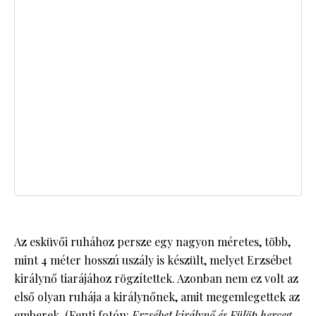
Az esküvői ruhához persze egy nagyon méretes, több,
mint 4 méter hosszú uszály is készült, melyet Erzsébet
királynő tiarájához rögzítettek. Azonban nem ez volt az
első olyan ruhája a királynőnek, amit megemlegettek az
emberek. (Fenti fotón:
Erzsébet királynő és Fülöp herceg