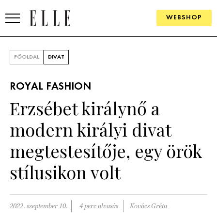
WEBSHOP
DIVAT
FŐOLDAL
DIVAT
ELLE DIGITAL
ROYAL FASHION
GOURMET AWARDS
Erzsébet királynő a
SZÉPSÉG
modern királyi divat
KULTÚRA
megtestesítője, egy örök
PSZICHÉ
stílusikon volt
ÉLETMÓD
2022. szeptember 10.
4 perc olvasás
Kovács Gréta
PÁRKAPCSOLAT