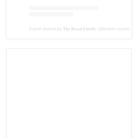
A post shared by 𝐓𝐡𝐞 𝐑𝐨𝐲𝐚𝐥 𝐅𝐚𝐦𝐢𝐥𝐲 (@british.royals)