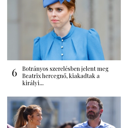
Botrányos szerelésben jelent meg
6
Beatrix hercegnő, kiakadtak a
királyi...