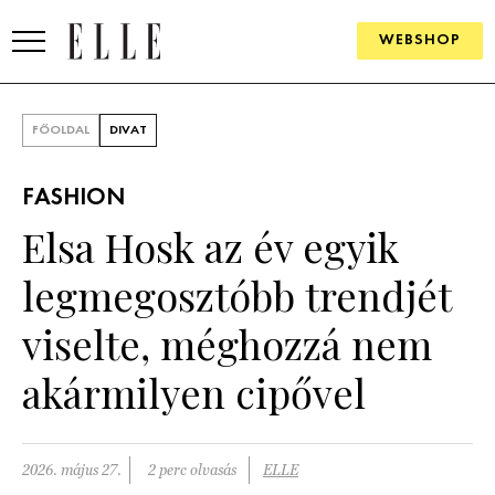
WEBSHOP
DIVAT
FŐOLDAL
DIVAT
ELLE DIGITAL
FASHION
GOURMET AWARDS
Elsa Hosk az év egyik
SZÉPSÉG
legmegosztóbb trendjét
KULTÚRA
viselte, méghozzá nem
PSZICHÉ
akármilyen cipővel
ÉLETMÓD
2026. május 27.
2 perc olvasás
ELLE
PÁRKAPCSOLAT