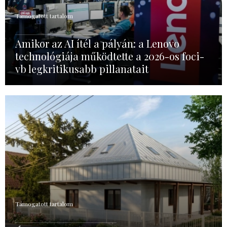
Támogatott tartalom
Amikor az AI ítél a pályán: a Lenovo
technológiája működtette a 2026-os foci-
vb legkritikusabb pillanatait
Támogatott tartalom