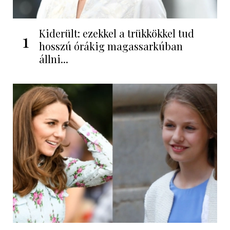
Kiderült: ezekkel a trükkökkel tud
1
hosszú órákig magassarkúban
állni...