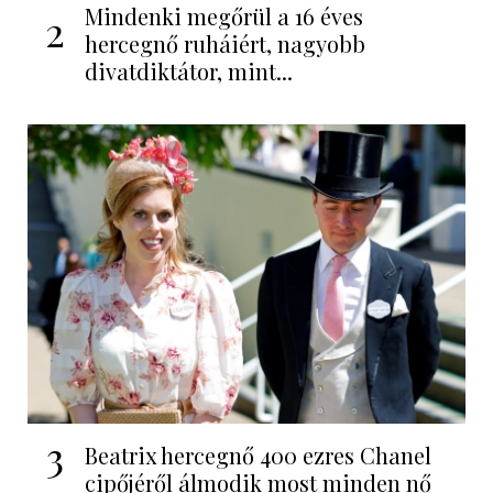
Mindenki megőrül a 16 éves
2
hercegnő ruháiért, nagyobb
divatdiktátor, mint...
3
Beatrix hercegnő 400 ezres Chanel
cipőjéről álmodik most minden nő