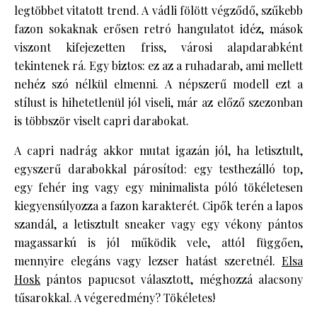
legtöbbet vitatott trend. A vádli fölött végződő, szűkebb
fazon sokaknak erősen retró hangulatot idéz, mások
viszont kifejezetten friss, városi alapdarabként
tekintenek rá. Egy biztos: ez az a ruhadarab, ami mellett
nehéz szó nélkül elmenni. A népszerű modell ezt a
stílust is hihetetlenül jól viseli, már az előző szezonban
is többször viselt capri darabokat.
A capri nadrág akkor mutat igazán jól, ha letisztult,
egyszerű darabokkal párosítod: egy testhezálló top,
egy fehér ing vagy egy minimalista póló tökéletesen
kiegyensúlyozza a fazon karakterét. Cipők terén a lapos
szandál, a letisztult sneaker vagy egy vékony pántos
magassarkú is jól működik vele, attól függően,
mennyire elegáns vagy lezser hatást szeretnél.
Elsa
Hosk
pántos papucsot választott, méghozzá alacsony
tűsarokkal. A végeredmény? Tökéletes!