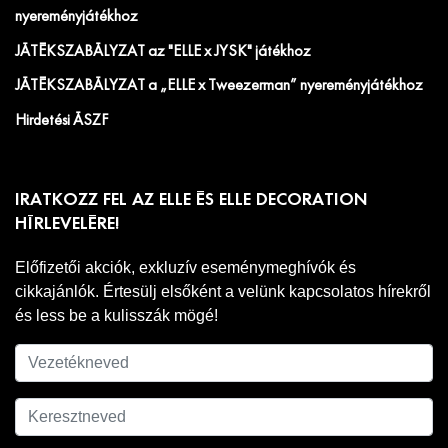
nyereményjátékhoz
JÁTÉKSZABÁLYZAT az "ELLE x JYSK" játékhoz
JÁTÉKSZABÁLYZAT a „ELLE x Tweezerman” nyereményjátékhoz
Hirdetési ÁSZF
IRATKOZZ FEL AZ ELLE ÉS ELLE DECORATION
HÍRLEVELÉRE!
Előfizetői akciók, exkluzív eseménymeghívók és
cikkajánlók. Értesülj elsőként a velünk kapcsolatos hírekről
és less be a kulisszák mögé!