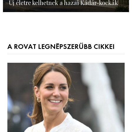
Új életre kelhetnek a hazai Kádár-kockák
A ROVAT LEGNÉPSZERŰBB CIKKEI