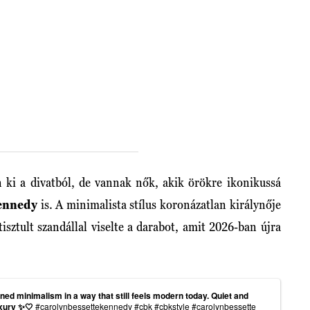
ki a divatból, de vannak nők, akik örökre ikonikussá
Kennedy
is. A minimalista stílus koronázatlan királynője
tisztult szandállal viselte a darabot, amit 2026-ban újra
d minimalism in a way that still feels modern today. Quiet and
uxury ✨🤍
#carolynbessettekennedy
#cbk
#cbkstyle
#carolynbessette