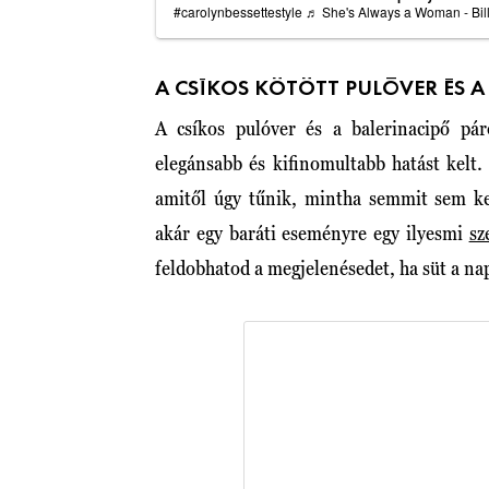
#carolynbessettestyle
♬ She's Always a Woman - Bill
A CSÍKOS KÖTÖTT PULÓVER ÉS A
A csíkos pulóver és a balerinacipő pár
elegánsabb és kifinomultabb hatást kelt.
amitől úgy tűnik, mintha semmit sem ke
akár egy baráti eseményre egy ilyesmi
sz
feldobhatod a megjelenésedet, ha süt a na