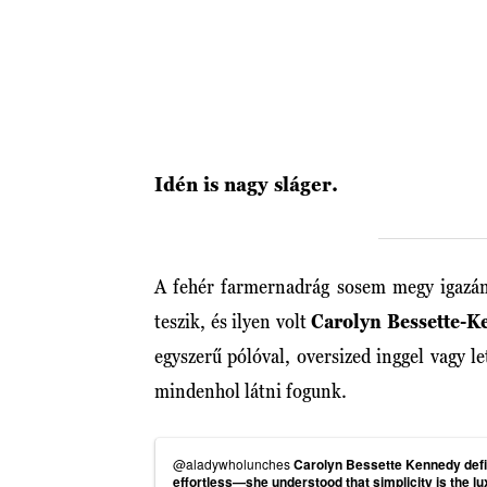
Idén is nagy sláger.
A fehér farmernadrág sosem megy igazán 
teszik, és ilyen volt
Carolyn Bessette-
egyszerű pólóval, oversized inggel vagy le
mindenhol látni fogunk.
@aladywholunches
Carolyn Bessette Kennedy define
effortless—she understood that simplicity is the l