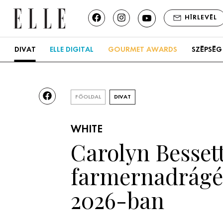
HÍRLEVÉL
DIVAT
ELLE DIGITAL
GOURMET AWARDS
SZÉPSÉG
FŐOLDAL
DIVAT
WHITE
Carolyn Besset
farmernadrágért
2026-ban