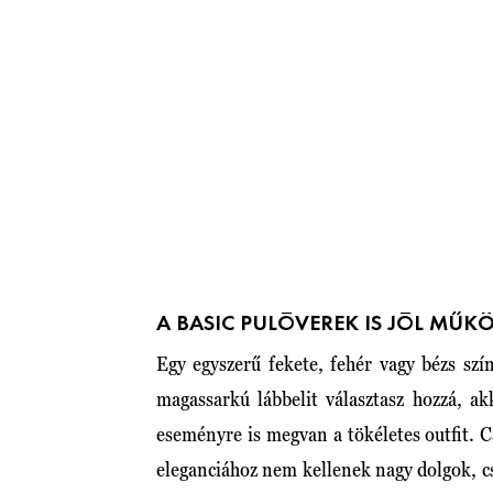
A BASIC PULÓVEREK IS JÓL MŰ
Egy egyszerű fekete, fehér vagy bézs szí
magassarkú lábbelit választasz hozzá, a
eseményre is megvan a tökéletes outfit. 
eleganciához nem kellenek nagy dolgok, cs