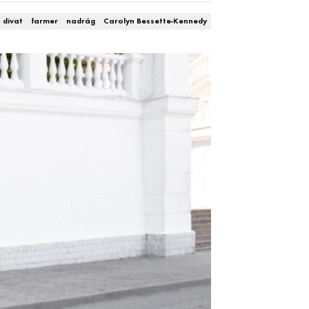
divat
farmer
nadrág
Carolyn Bessette-Kennedy