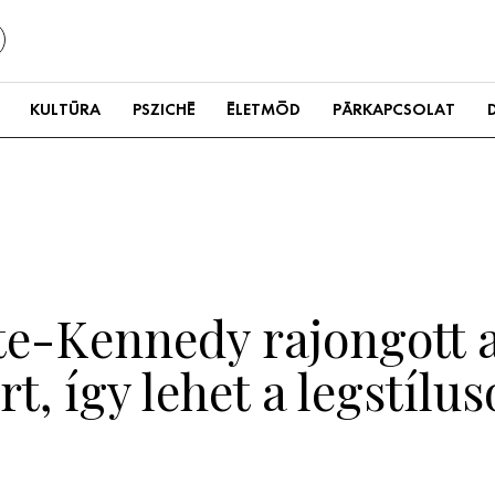
KULTÚRA
PSZICHÉ
ÉLETMÓD
PÁRKAPCSOLAT
te-Kennedy rajongott a
, így lehet a legstílu