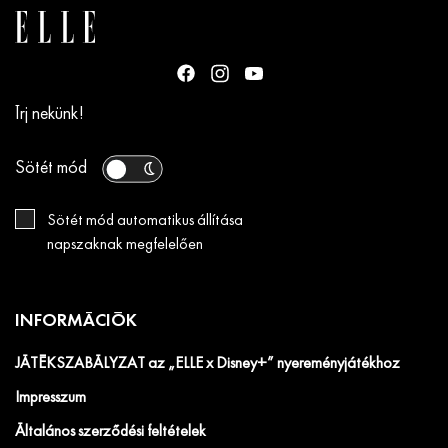
Írj nekünk!
Sötét mód
Sötét mód automatikus állítása
napszaknak megfelelően
INFORMÁCIÓK
JÁTÉKSZABÁLYZAT az „ELLE x Disney+” nyereményjátékhoz
Impresszum
Általános szerződési feltételek