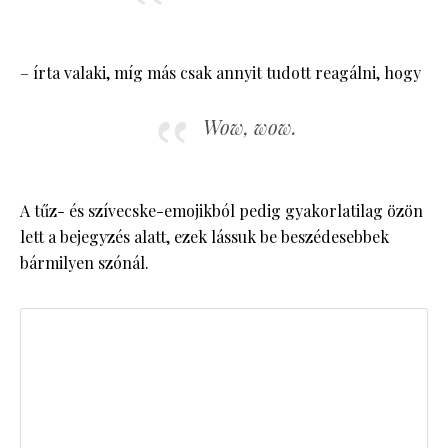
– írta valaki, míg más csak annyit tudott reagálni, hogy
Wow, wow.
A tűz- és szívecske-emojikból pedig gyakorlatilag özön
lett a bejegyzés alatt, ezek lássuk be beszédesebbek
bármilyen szónál.