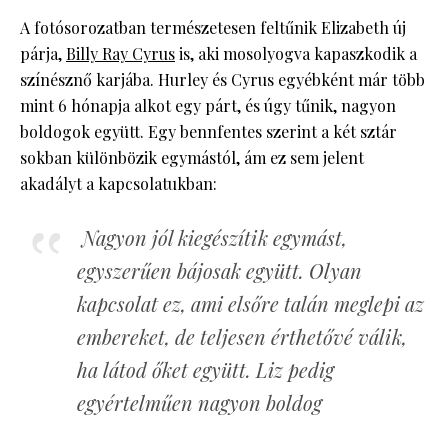
A fotósorozatban természetesen feltűnik Elizabeth új
párja,
Billy Ray Cyrus
is, aki mosolyogva kapaszkodik a
színésznő karjába. Hurley és Cyrus egyébként már több
mint 6 hónapja alkot egy párt, és úgy tűnik, nagyon
boldogok együtt. Egy bennfentes szerint a két sztár
sokban különbözik egymástól, ám ez sem jelent
akadályt a kapcsolatukban:
Nagyon jól kiegészítik egymást,
egyszerűen bájosak együtt. Olyan
kapcsolat ez, ami elsőre talán meglepi az
embereket, de teljesen érthetővé válik,
ha látod őket együtt. Liz pedig
egyértelműen nagyon boldog