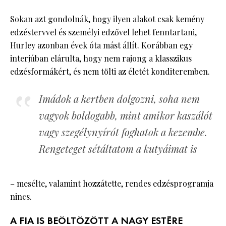
Sokan azt gondolnák, hogy ilyen alakot csak kemény
edzéstervvel és személyi edzővel lehet fenntartani,
Hurley azonban évek óta mást állít. Korábban egy
interjúban elárulta, hogy nem rajong a klasszikus
edzésformákért, és nem tölti az életét konditeremben.
Imádok a kertben dolgozni, soha nem
vagyok boldogabb, mint amikor kaszálót
vagy szegélynyírót foghatok a kezembe.
Rengeteget sétáltatom a kutyáimat is
– mesélte, valamint hozzátette, rendes edzésprogramja
nincs.
A FIA IS BEÖLTÖZÖTT A NAGY ESTÉRE