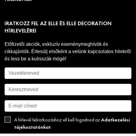
IRATKOZZ FEL AZ ELLE ÉS ELLE DECORATION
HÍRLEVELÉRE!
Előfizetői akciók, exkluzív eseménymeghívók és
cikkajánlók. Értesülj elsőként a velünk kapcsolatos hírekről
és less be a kulisszák mögé!
Adatkezelési
A hírlevél feliratkozáshoz ell kell fogadnod az
tájékoztatónkat
.