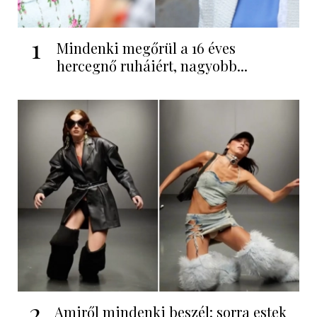
1
Mindenki megőrül a 16 éves
hercegnő ruháiért, nagyobb...
2
Amiről mindenki beszél: sorra estek