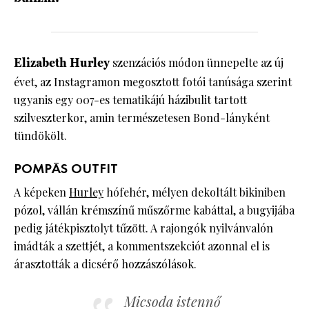
Elizabeth Hurley
szenzációs módon ünnepelte az új
évet, az Instagramon megosztott fotói tanúsága szerint
ugyanis egy 007-es tematikájú házibulit tartott
szilveszterkor, amin természetesen Bond-lányként
tündökölt.
POMPÁS OUTFIT
A képeken
Hurley
hófehér, mélyen dekoltált bikiniben
pózol, vállán krémszínű műszőrme kabáttal, a bugyijába
pedig játékpisztolyt tűzött. A rajongók nyilvánvalón
imádták a szettjét, a kommentszekciót azonnal el is
árasztották a dicsérő hozzászólások.
Micsoda istennő