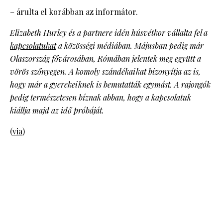
– árulta el korábban az informátor.
Elizabeth Hurley és a partnere idén húsvétkor vállalta fel a
kapcsolatukat
a közösségi médiában. Májusban pedig már
Olaszország fővárosában, Rómában jelentek meg együtt a
vörös szőnyegen. A komoly szándékaikat bizonyítja az is,
hogy már a gyerekeiknek is bemutatták egymást. A rajongók
pedig természetesen bíznak abban, hogy a kapcsolatuk
kiállja majd az idő próbáját.
(
via
)