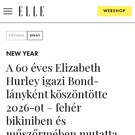
WEBSHOP
DIVAT
FŐOLDAL
DIVAT
ELLE DIGITAL
NEW YEAR
GOURMET AWARDS
A 60 éves Elizabeth
SZÉPSÉG
Hurley igazi Bond-
KULTÚRA
lányként köszöntötte
PSZICHÉ
2026-ot – fehér
bikiniben és
ÉLETMÓD
műszőrmében mutatta
PÁRKAPCSOLAT