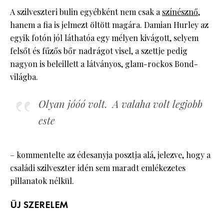
A szilveszteri bulin egyébként nem csak a
színésznő
,
hanem a fia is jelmezt öltött magára. Damian Hurley az
egyik fotón jól láthatóa egy mélyen kivágott, selyem
felsőt és fűzős bőr nadrágot visel, a szettje pedig
nagyon is beleillett a látványos, glam-rockos Bond-
világba.
Olyan jóóó volt. A valaha volt legjobb
este
– kommentelte az édesanyja posztja alá, jelezve, hogy a
családi szilveszter idén sem maradt emlékezetes
pillanatok nélkül.
ÚJ SZERELEM