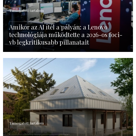
Támogatott tartalom
Amikor az AI ítél a pályán: a Lenovo
technológiája működtette a 2026-os foci-
vb legkritikusabb pillanatait
Támogatott tartalom