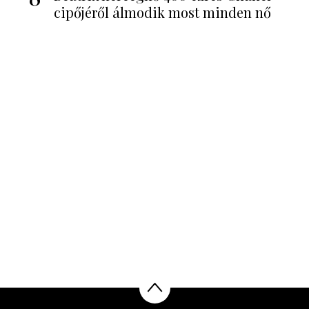
cipőjéről álmodik most minden nő