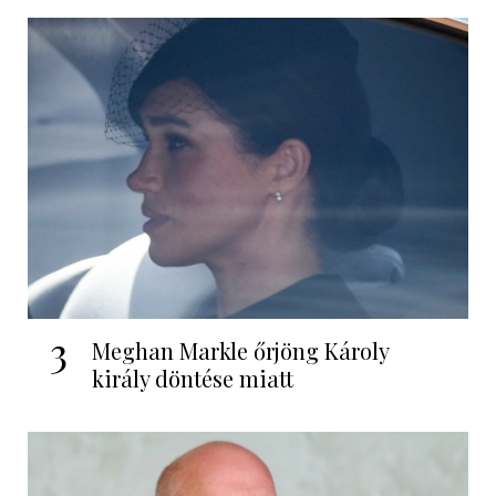
3
Meghan Markle őrjöng Károly
király döntése miatt