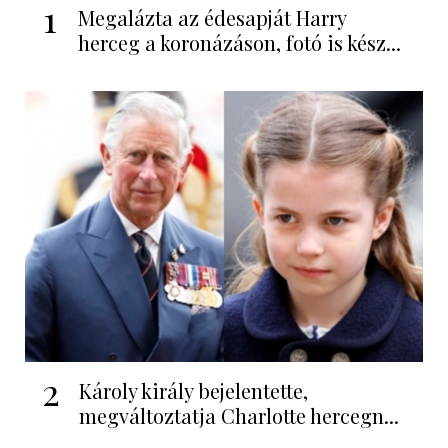
1
Megalázta az édesapját Harry
herceg a koronázáson, fotó is kész...
2
Károly király bejelentette,
megváltoztatja Charlotte hercegn...