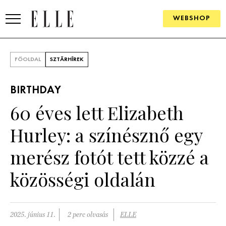
WEBSHOP
DIVAT
FŐOLDAL
SZTÁRHÍREK
ELLE DIGITAL
BIRTHDAY
GOURMET AWARDS
60 éves lett Elizabeth
SZÉPSÉG
Hurley: a színésznő egy
KULTÚRA
merész fotót tett közzé a
PSZICHÉ
közösségi oldalán
ÉLETMÓD
2025. június 11.
2 perc olvasás
ELLE
PÁRKAPCSOLAT