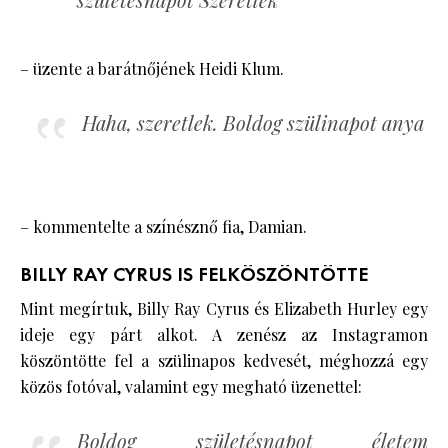
– üzente a barátnőjének Heidi Klum.
Haha, szeretlek. Boldog szülinapot anya
– kommentelte a színésznő fia, Damian.
BILLY RAY CYRUS IS FELKÖSZÖNTÖTTE
Mint megírtuk, Billy Ray Cyrus és Elizabeth Hurley egy
ideje egy párt alkot. A zenész az Instagramon
köszöntötte fel a szülinapos kedvesét, méghozzá egy
közös fotóval, valamint egy megható üzenettel:
Boldog születésnapot életem