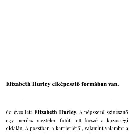
HÍRLEVÉL
Elizabeth Hurley elképesztő formában van.
60 éves lett
Elizabeth Hurley
. A népszerű színésznő
egy merész meztelen fotót tett közzé a közösségi
oldalán. A posztban a karrierjéről, valamint valamint a