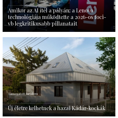
Amikor az AI ítél a pályán: a Lenovo
technológiája működtette a 2026-os foci-
vb legkritikusabb pillanatait
Támogatott tartalom
Új életre kelhetnek a hazai Kádár-kockák