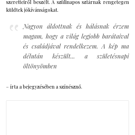
szeretteiről beszélt. A szülinapos sztárnak rengetegen
küldtek jókívánságokat.
Nagyon áldottnak és hálásnak érzem
magam, hogy a világ legjobb barátaival
és családjával rendelkezem. A kép ma
délután készült... a születésnapi
öltönyömben
– írta a bejegyzésében a színésznő.