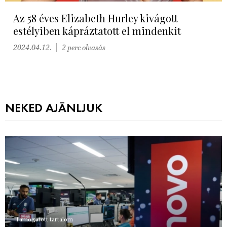
Az 58 éves Elizabeth Hurley kivágott
estélyiben kápráztatott el mindenkit
2024.04.12.
2 perc olvasás
NEKED AJÁNLJUK
Támogatott tartalom