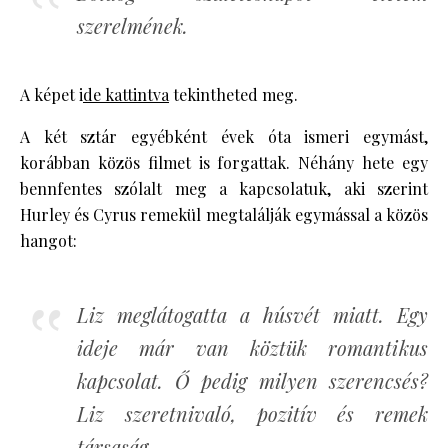
szerelmének.
A képet i
de kattintva
tekintheted meg.
A két sztár egyébként évek óta ismeri egymást,
korábban közös filmet is forgattak. Néhány hete egy
bennfentes szólalt meg a kapcsolatuk, aki szerint
Hurley és Cyrus remekül megtalálják egymással a közös
hangot:
Liz meglátogatta a húsvét miatt. Egy
ideje már van köztük romantikus
kapcsolat. Ő pedig milyen szerencsés?
Liz szeretnivaló, pozitív és remek
társaság.