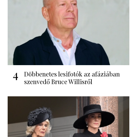
4
Döbbenetes lesifotók az afáziában
szenvedő Bruce Willisről