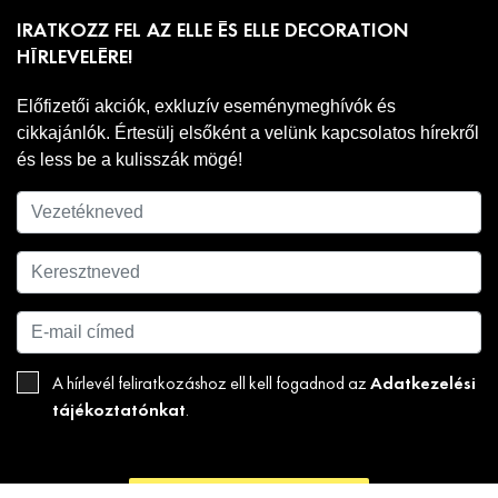
IRATKOZZ FEL AZ ELLE ÉS ELLE DECORATION
HÍRLEVELÉRE!
Előfizetői akciók, exkluzív eseménymeghívók és
cikkajánlók. Értesülj elsőként a velünk kapcsolatos hírekről
és less be a kulisszák mögé!
Adatkezelési
A hírlevél feliratkozáshoz ell kell fogadnod az
tájékoztatónkat
.