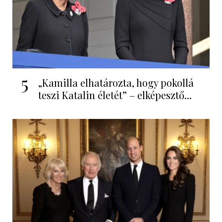
5
„Kamilla elhatározta, hogy pokollá
teszi Katalin életét” – elképesztő...