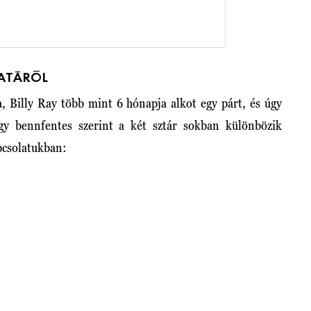
LATÁRÓL
, Billy Ray több mint 6 hónapja alkot egy párt, és úgy
gy bennfentes szerint a két sztár sokban különbözik
pcsolatukban: