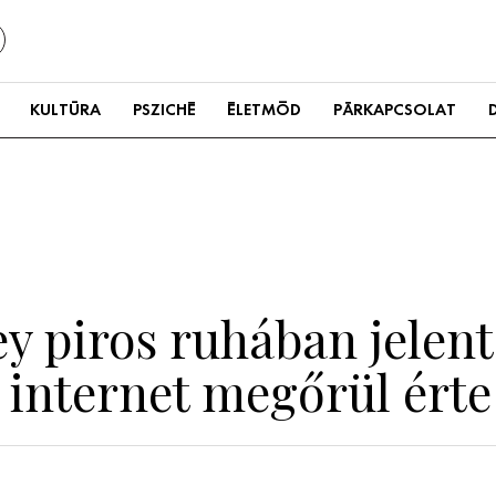
KULTÚRA
PSZICHÉ
ÉLETMÓD
PÁRKAPCSOLAT
ey piros ruhában jelen
 internet megőrül érte