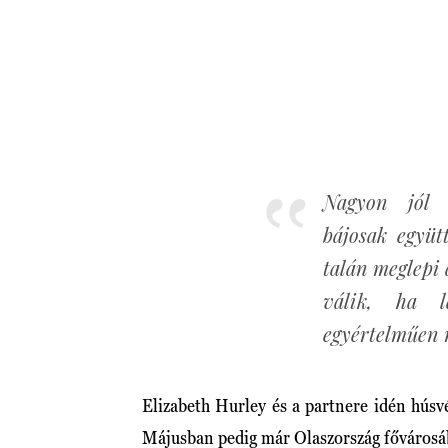
Nagyon jól k
bájosak együt
talán meglepi 
válik, ha l
egyértelműen 
Elizabeth Hurley és a partnere idén húsvé
Májusban pedig már Olaszország fővárosá