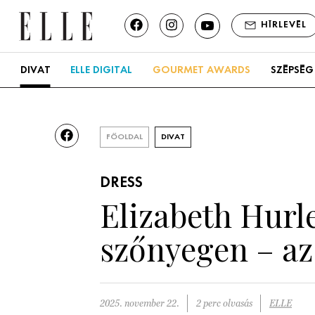
HÍRLEVÉL
DIVAT
ELLE DIGITAL
GOURMET AWARDS
SZÉPSÉG
FŐOLDAL
DIVAT
DRESS
Elizabeth Hurl
szőnyegen – az
2025. november 22.
2 perc olvasás
ELLE