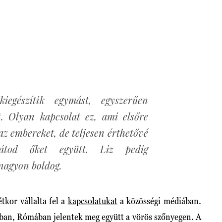
iegészítik egymást, egyszerűen
t. Olyan kapcsolat ez, ami elsőre
az embereket, de teljesen érthetővé
átod őket együtt. Liz pedig
nagyon boldog.
tkor vállalta fel a
kapcsolatukat
a közösségi médiában.
ban, Rómában jelentek meg együtt a vörös szőnyegen. A