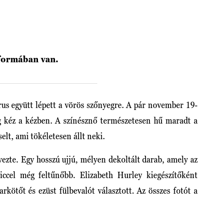
aformában van.
rus együtt lépett a vörös szőnyegre. A pár november 19-
g kéz a kézben. A színésznő természetesen hű maradt a
selt, ami tökéletesen állt neki.
ezte. Egy hosszú ujjú, mélyen dekoltált darab, amely az
iccel még feltűnőbb. Elizabeth Hurley kiegészítőként
rkötőt és ezüst fülbevalót választott. Az összes fotót a