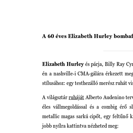
A 60 éves Elizabeth Hurley bomb
Elizabeth Hurley
és párja, Billy Ray Cy
én a nashville-i CMA-gálára érkezett me
stílusához: egy testhezálló merész ruhát vi
A világsztár
ruháját
Alberto Audenino terv
éles vállmegoldással és a combig érő sl
metallic magas sarkú cipőt, egy feltűnő ka
jobb nyílra kattintva nézheted meg: