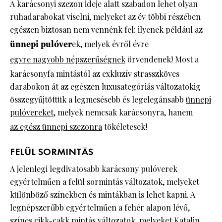
A karácsonyi szezon ideje alatt szabadon lehet olyan
ruhadarabokat viselni, melyeket az év többi részében
egészen biztosan nem vennénk fel: ilyenek például az
ünnepi pulóver
ek, melyek évről évre
egyre nagyobb népszerűségnek
örvendenek! Most a
karácsonyfa mintástól az exkluzív strasszköves
darabokon át az egészen luxusategóriás változatokig
összegyűjtöttük a legmesésebb és legelegánsabb
ünnepi
pulóvereket
, melyek nemcsak karácsonyra, hanem
az egész ünnepi szezonra
tökéletesek!
FELÜL SORMINTÁS
A jelenlegi legdivatosabb karácsony pulóverek
egyértelműen a felül sormintás változatok, melyeket
különböző színekben és mintákban is lehet kapni. A
legnépszerűbb egyértelműen a fehér alapon lévő,
színes cikk-cakk mintás változatok, melyeket Katalin