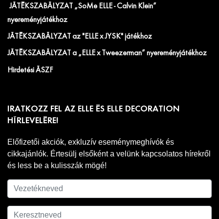
JÁTÉKSZABÁLYZAT „SoMe ELLE - Calvin Klein”
nyereményjátékhoz
JÁTÉKSZABÁLYZAT az "ELLE x JYSK" játékhoz
JÁTÉKSZABÁLYZAT a „ELLE x Tweezerman” nyereményjátékhoz
Hirdetési ÁSZF
IRATKOZZ FEL AZ ELLE ÉS ELLE DECORATION
HÍRLEVELÉRE!
Előfizetői akciók, exkluzív eseménymeghívók és
cikkajánlók. Értesülj elsőként a velünk kapcsolatos hírekről
és less be a kulisszák mögé!