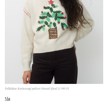
Pull&Bear Karácsonyi pulóver hímzett fával 11 995 Ft
Via