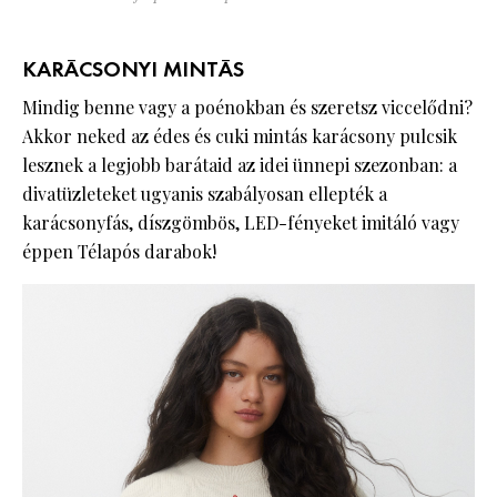
KARÁCSONYI MINTÁS
Mindig benne vagy a poénokban és szeretsz viccelődni?
Akkor neked az édes és cuki mintás karácsony pulcsik
lesznek a legjobb barátaid az idei ünnepi szezonban: a
divatüzleteket ugyanis szabályosan ellepték a
karácsonyfás, díszgömbös, LED-fényeket imitáló vagy
éppen Télapós darabok!