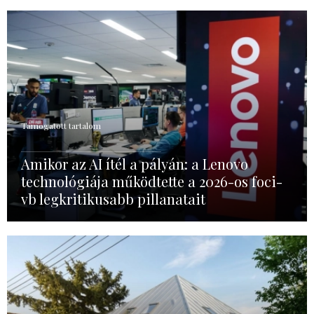
Támogatott tartalom
Amikor az AI ítél a pályán: a Lenovo
technológiája működtette a 2026-os foci-
vb legkritikusabb pillanatait