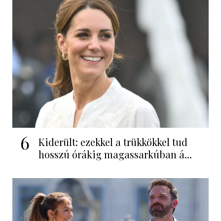
6
Kiderült: ezekkel a trükkökkel tud
hosszú órákig magassarkúban á...