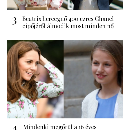
3
Beatrix hercegnő 400 ezres Chanel
cipőjéről álmodik most minden nő
4
Mindenki megőrül a 16 éves