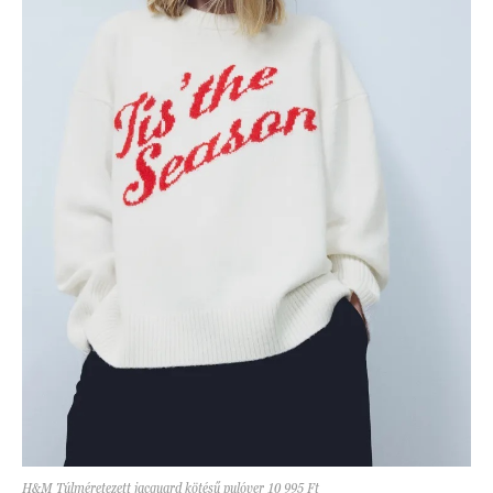
H&M Túlméretezett jacquard kötésű pulóver 10 995 Ft