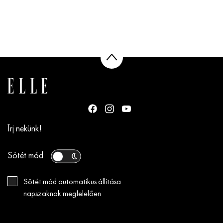
Írj nekünk!
Sötét mód
Sötét mód automatikus állítása
napszaknak megfelelően