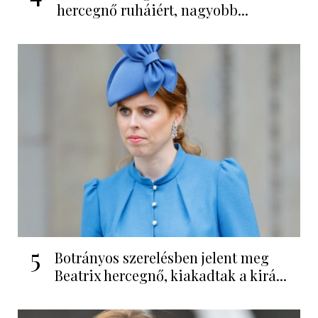
hercegnő ruháiért, nagyobb...
5
Botrányos szerelésben jelent meg
Beatrix hercegnő, kiakadtak a kirá...