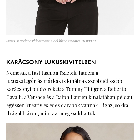
Guess Marciano rhinestones wool blend sweater 79 000 Ft
KARÁCSONY LUXUSKIVITELBEN
Nemcsak a fast fashion üzletek, hanem a
luxuskategóriás márkák is kínálnak szebbnél szebb
karácsonyi pulóvereket: a Tommy Hilfiger, a Roberto
Cavalli, a Versace és a Ralph Lauren kínálatában például
egészen kreatív és édes darabok vannak – igaz, sokkal
drágább áron, mint azt megszokhattuk.