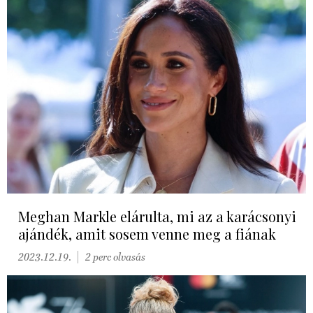
Meghan Markle elárulta, mi az a karácsonyi
ajándék, amit sosem venne meg a fiának
2023.12.19.
2 perc olvasás