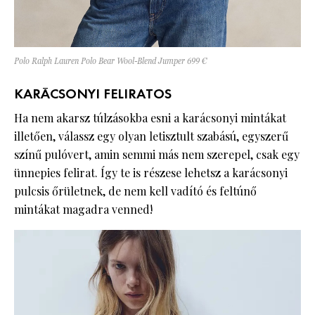
Polo Ralph Lauren Polo Bear Wool-Blend Jumper 699 €
KARÁCSONYI FELIRATOS
Ha nem akarsz túlzásokba esni a karácsonyi mintákat
illetően, válassz egy olyan letisztult szabású, egyszerű
színű pulóvert, amin semmi más nem szerepel, csak egy
ünnepies felirat. Így te is részese lehetsz a karácsonyi
pulcsis őrületnek, de nem kell vadító és feltúnő
mintákat magadra venned!