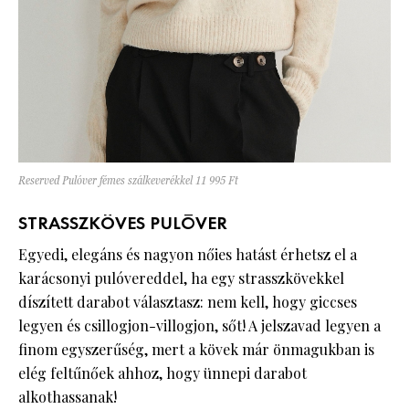
Reserved Pulóver fémes szálkeverékkel 11 995 Ft
STRASSZKÖVES PULÓVER
Egyedi, elegáns és nagyon nőies hatást érhetsz el a
karácsonyi pulóvereddel, ha egy strasszkövekkel
díszített darabot választasz: nem kell, hogy giccses
legyen és csillogjon-villogjon, sőt! A jelszavad legyen a
finom egyszerűség, mert a kövek már önmagukban is
elég feltűnőek ahhoz, hogy ünnepi darabot
alkothassanak!