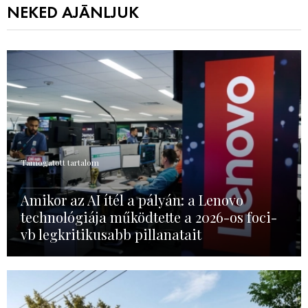
NEKED AJÁNLJUK
Támogatott tartalom
Amikor az AI ítél a pályán: a Lenovo
technológiája működtette a 2026-os foci-
vb legkritikusabb pillanatait