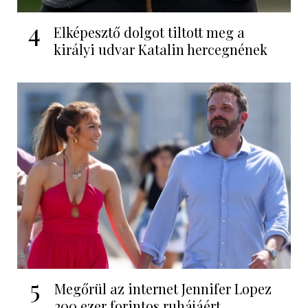
4
Elképesztő dolgot tiltott meg a
királyi udvar Katalin hercegnének
5
Megőrül az internet Jennifer Lopez
200 ezer forintos ruhájáért