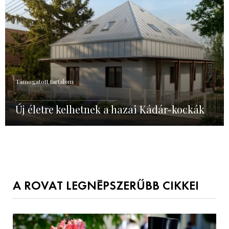
Támogatott tartalom
Új életre kelhetnek a hazai Kádár-kockák
A ROVAT LEGNÉPSZERŰBB CIKKEI