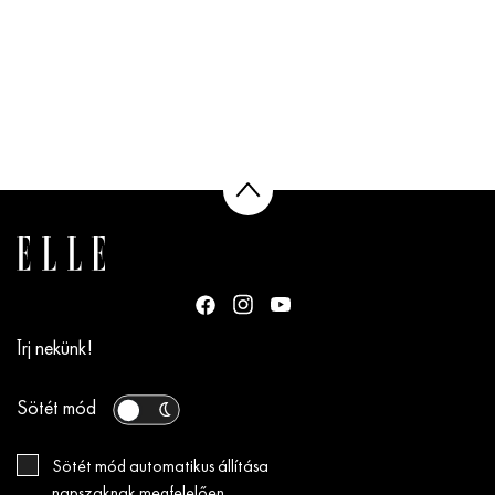
Írj nekünk!
Sötét mód
Sötét mód automatikus állítása
napszaknak megfelelően