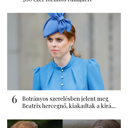
6
Botrányos szerelésben jelent meg
Beatrix hercegnő, kiakadtak a kirá...