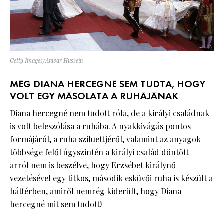
Getty Images/Anwar Hussein
MÉG DIANA HERCEGNÉ SEM TUDTA, HOGY
VOLT EGY MÁSOLATA A RUHÁJÁNAK
Diana hercegné nem tudott róla, de a királyi családnak
is volt beleszólása a ruhába. A nyakkivágás pontos
formájáról, a ruha sziluettjéről, valamint az anyagok
többsége felől úgyszintén a királyi család döntött —
arról nem is beszélve, hogy Erzsébet királynő
vezetésével egy titkos, második esküvői ruha is készült a
háttérben, amiről nemrég kiderült, hogy Diana
hercegné mit sem tudott!