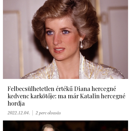
Felbecsülhetetlen értékű Diana hercegné
kedvenc karkötője: ma már Katalin hercegné
hordja
2022.12.04.
2 perc olvasás