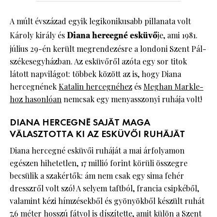
A múlt évszázad egyik legikonikusabb pillanata volt
Károly király és
Diana hercegné esküvő
je, ami 1981.
július 29-én került megrendezésre a londoni Szent Pál-
székesegyházban. Az esküvőről azóta egy sor titok
látott napvilágot: többek között az is, hogy Diana
hercegnének
Katalin hercegnéhez
és
Meghan Markle-
hoz hasonlóan
nemcsak egy menyasszonyi ruhája volt!
DIANA HERCEGNÉ SAJÁT MAGA
VÁLASZTOTTA KI AZ ESKÜVŐI RUHÁJÁT
Diana hercegné esküvői ruháját a mai árfolyamon
egészen hihetetlen, 17 millió forint körüli összegre
becsülik a szakértők: ám nem csak egy sima fehér
dresszről volt szó! A selyem taftból, francia csipkéből,
valamint kézi hímzésekből és gyönyökből készült ruhát
7,6 méter hosszú fátyol is díszítette, amit külön a Szent