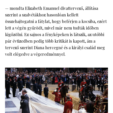
— mondta Elizabeth Emanuel divattervező, állítása
szerint a szalvétákhoz hasonlóan kellett
összehajtogatni a fátylat, hogy beférjen a kocsiba, ezért
lett a végén gyűrödt, mivel már nem tudták időben
kigőzölni. Ez sajnos a fényképeken is látszik, az utóbbi
pár évtizedben pedig több kritikát is kapott, ám a
tervező szerint Diana hercegné és a királyi család meg
volt elégedve a végeredménnyel.