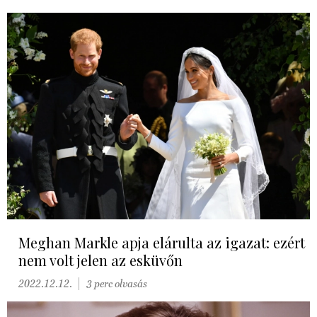
Meghan Markle apja elárulta az igazat: ezért
nem volt jelen az esküvőn
2022.12.12.
3 perc olvasás