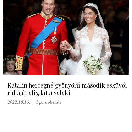
Katalin hercegné gyönyörű második esküvői
ruháját alig látta valaki
2022.10.16.
1 perc olvasás