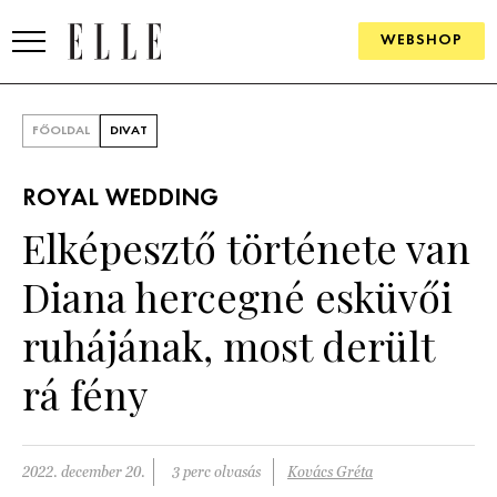
WEBSHOP
DIVAT
FŐOLDAL
DIVAT
ELLE DIGITAL
ROYAL WEDDING
GOURMET AWARDS
Elképesztő története van
SZÉPSÉG
Diana hercegné esküvői
KULTÚRA
ruhájának, most derült
PSZICHÉ
rá fény
ÉLETMÓD
2022. december 20.
3 perc olvasás
Kovács Gréta
PÁRKAPCSOLAT