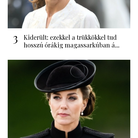
3
Kiderült: ezekkel a trükkökkel tud
hosszú órákig magassarkúban á...