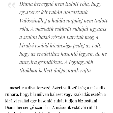
Diana hercegné nem tudott róla, hogy
egyszerre két ruhán dolgoztunk.
Valószínűleg a halála napjáig nem tudott
róla. A második esküvői ruháját ugyanis
a szalon hátsó részén varrtuk meg, a
királyi család kívánsága pedig az volt,
hogy az eredetihez hasonló legyen, de ne
annyira grandiózus. A legnagyobb
titokban kellett dolgoznunk rajta
— mesélte a divattervező. Azért volt szükség a második
ruhára, hogy bármilyen baleset vagy szakadás esetén a
királyi család egy hasonló ruhát tudjon biztosítani
Diana hercengé számára. A második esküvői ruhát