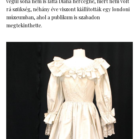
végül soha nem is látta Diana hercegné, mert nem volt
rá szükség, néhány éve viszont kiállították egy londoni
múzeumban, ahol a publikum is szabadon
megtekinthette.