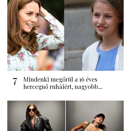
7
Mindenki megőrül a 16 éves
hercegnő ruháiért, nagyobb...