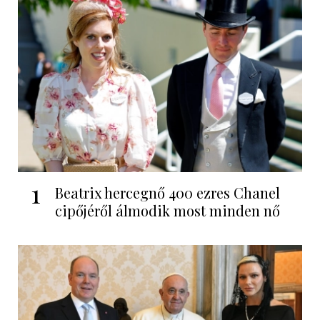
1
Beatrix hercegnő 400 ezres Chanel
cipőjéről álmodik most minden nő