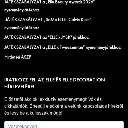
JÁTÉKSZABÁLYZAT a „Elle Beauty Awards 2026"
nyereményjátékhoz
JÁTÉKSZABÁLYZAT „SoMe ELLE - Calvin Klein”
nyereményjátékhoz
JÁTÉKSZABÁLYZAT az "ELLE x JYSK" játékhoz
JÁTÉKSZABÁLYZAT a „ELLE x Tweezerman” nyereményjátékhoz
Hirdetési ÁSZF
IRATKOZZ FEL AZ ELLE ÉS ELLE DECORATION
HÍRLEVELÉRE!
Előfizetői akciók, exkluzív eseménymeghívók és
cikkajánlók. Értesülj elsőként a velünk kapcsolatos hírekről
és less be a kulisszák mögé!