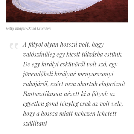
Getty Images/David Levenson
A fátyol olyan hosszú volt, hogy
valószínűleg egy kicsit túlzásba estünk.
De egy királyi esküvőről volt szó, egy
jövendőbeli királyné menyasszonyi
ruhájáról, ezért nem akartuk elaprózni!
Fantasztikusan nézett ki a fátyol: az
egyetlen gond tényleg csak az volt vele,
hogy a hossza miatt nehezen lehetett
szállítani