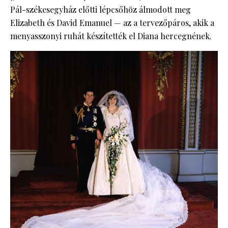
Pál-székesegyház előtti lépcsőhöz álmodott meg
Elizabeth és David Emanuel — az a tervezőpáros, akik a
menyasszonyi ruhát készítették el Diana hercegnének.