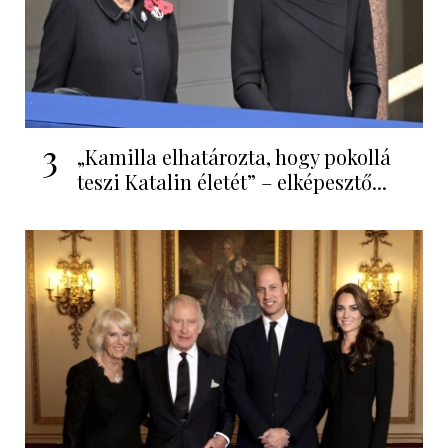
3
„Kamilla elhatározta, hogy pokollá
teszi Katalin életét” – elképesztő...