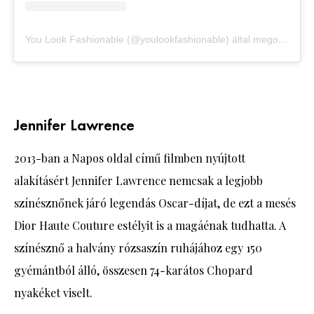
You Look Fashionable (@youlookfashionable) által megosztott bejegyzés
Jennifer Lawrence
2013-ban a Napos oldal című filmben nyújtott
alakításért Jennifer Lawrence nemcsak a legjobb
színésznőnek járó legendás Oscar-díjat, de ezt a mesés
Dior Haute Couture estélyit is a magáénak tudhatta. A
színésznő a halvány rózsaszín ruhájához egy 150
gyémántból álló, összesen 74-karátos Chopard
nyakéket viselt.