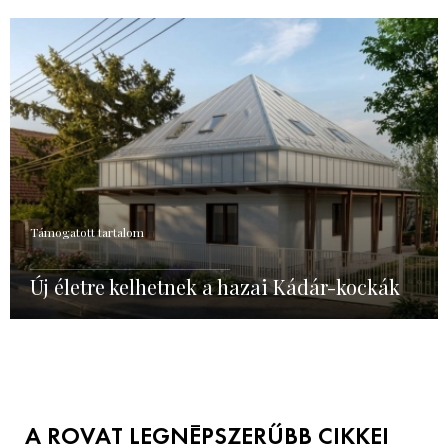
Támogatott tartalom
Új életre kelhetnek a hazai Kádár-kockák
A ROVAT LEGNÉPSZERŰBB CIKKEI