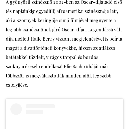
A gyönyörű színésznő 2002-ben az Oscar-díjátadó első
(és napjainkig egyedüli) afroamerikai színésznője lett,
aki a Szörnyek keringője című filmjével megnyerte a
legjobb színésznőnek járó Oscar-díjat. Legendássá vált
díja mellett Halle Berry viszont megjelenésével is beírta
magát a divattörténeti könyvekbe, hiszen az átlátszó
betétekkel tűzdelt, virágos toppal és bordós
szoknyarésszel rendelkező Elie Saab ruháját már
többször is megválasztották minden idők legszebb
estélyijévé.