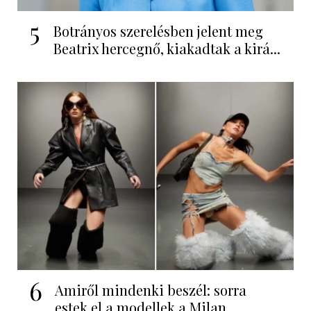
5
Botrányos szerelésben jelent meg
Beatrix hercegnő, kiakadtak a kirá...
6
Amiről mindenki beszél: sorra
estek el a modellek a Milan...