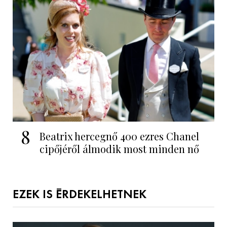
8
Beatrix hercegnő 400 ezres Chanel
cipőjéről álmodik most minden nő
EZEK IS ÉRDEKELHETNEK