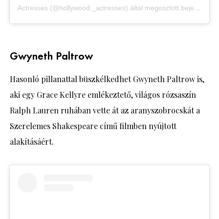
Actresses (@hollywood._actresses) által megosztott bejegyzés
Gwyneth Paltrow
Hasonló pillanattal büszkélkedhet Gwyneth Paltrow is,
aki egy Grace Kellyre emlékeztető, világos rózsaszín
Ralph Lauren ruhában vette át az aranyszobrocskát a
Szerelemes Shakespeare című filmben nyújtott
alakításáért.