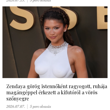
2026.07.15.
5 perc olvasás
Zendaya görög istennőként ragyogott, ruhája
magángéppel érkezett a kifutóról a vörös
szőnyegre
2026.07.07.
5 perc olvasás