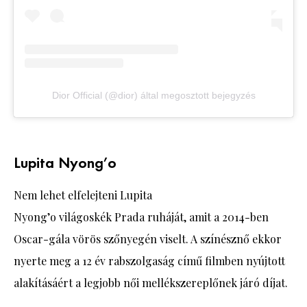
Dior Official (@dior) által megosztott bejegyzés
Lupita Nyong’o
Nem lehet elfelejteni Lupita
Nyong’o világoskék Prada ruháját, amit a 2014-ben
Oscar-gála vörös szőnyegén viselt. A színésznő ekkor
nyerte meg a 12 év rabszolgaság című filmben nyújtott
alakításáért a legjobb női mellékszereplőnek járó díjat.