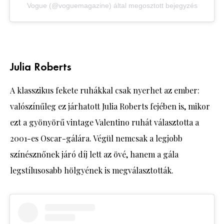
Vogue (@voguemagazine) által megosztott bejegyzés
Julia Roberts
A klasszikus fekete ruhákkal csak nyerhet az ember:
valószínűleg ez járhatott Julia Roberts fejében is, mikor
ezt a gyönyörű vintage Valentino ruhát választotta a
2001-es Oscar-gálára. Végül nemcsak a legjobb
színésznőnek járó díj lett az övé, hanem a gála
legstílusosabb hölgyének is megválasztották.