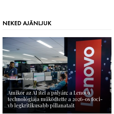
NEKED AJÁNLJUK
Támogatott tartalom
Amikor az AI ítél a pályán: a Lenovo
technológiája működtette a 2026-os foci-
vb legkritikusabb pillanatait