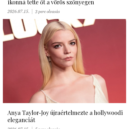
ikonná tette őt a vörös szőnyegen
2026.07.15.
3 perc olvasás
Anya Taylor-Joy újraértelmezte a hollywoodi
eleganciát