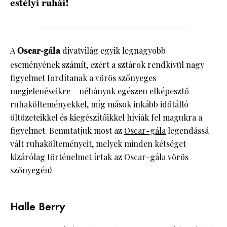
estélyi ruhái!
A
Oscar-gála
divatvilág egyik legnagyobb
eseményének számít, ezért a sztárok rendkívül nagy
figyelmet fordítanak a vörös szőnyeges
megjelenéseikre – néhányuk egészen elképesztő
ruhakölteményekkel, míg mások inkább időtálló
öltözeteikkel és kiegészítőikkel hívják fel magukra a
figyelmet. Bemutatjuk most az
Oscar-gála
legendássá
vált ruhakölteményeit, melyek minden kétséget
kizárólag történelmet írtak az Oscar-gála vörös
szőnyegén!
Halle Berry