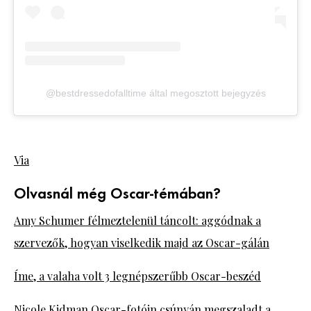
@bestdressedofalltime által megosztott bejegyzés
Via
Olvasnál még Oscar-témában?
Amy Schumer félmeztelenül táncolt: aggódnak a
szervezők, hogyan viselkedik majd az Oscar-gálán
Íme, a valaha volt 3 legnépszerűbb Oscar-beszéd
Nicole Kidman Oscar-fotóin csúnyán megszaladt a