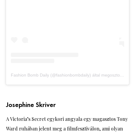
Fashion Bomb Daily (@fashionbombdaily) által megosztott bejegyzés
Josephine Skriver
A Victoria’s Secret egykori angyala egy magasztos Tony
Ward ruhában jelent meg a filmfesztiválon, ami olyan