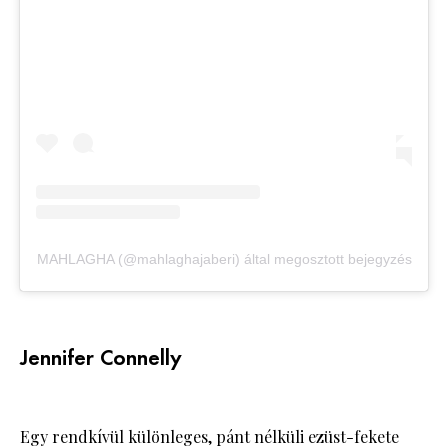
MAHLAGHA (@mahlaghajaberi) által megosztott bejegyzés
Jennifer Connelly
Egy rendkívül különleges, pánt nélküli ezüst-fekete