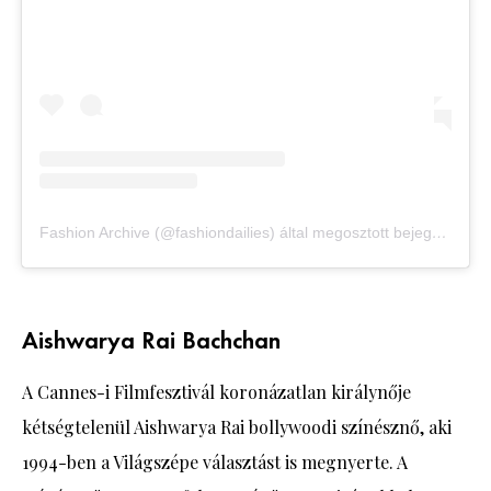
Fashion Archive (@fashiondailies) által megosztott bejegyzés
Aishwarya Rai Bachchan
A Cannes-i Filmfesztivál koronázatlan királynője
kétségtelenül Aishwarya Rai bollywoodi színésznő, aki
1994-ben a Világszépe választást is megnyerte. A