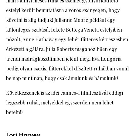
máris annyi mesés ruha és szemet gyönyörködtető
estélyi került bemutatásra a vörös szőnyegen, hogy
követni is alig tudjuk! Julianne Moore például egy
különleges szabású, fekete Bottega Veneta estélyiben
pózolt, Anne Hathaway egy fehér flitteres kétrészesben
érkezett a gálára, Julia Roberts magához hűen egy
trendi nadrágkosztümben jelent meg, Eva Longoria
pedig olyan szexis, flitterekkel díszített ruhákban vonul
be nap mint nap, hogy csak ámulunk és bámulunk!
Következzenek is az idei cannes-i filmfesztivál eddigi
legszebb ruhái, melyekkel egyszerűen nem lehet
betelni!
Lori Harvey