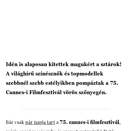
HÍRLEVÉL
Idén is alaposan kitettek magukért a sztárok!
A világhírű színésznők és topmodellek
szebbnél szebb estélyikben pompáztak a 75.
Cannes-i Filmfesztivál vörös szőnyegén.
Bár csak
pár napja tart
a
75. cannes-i filmfesztivál
,