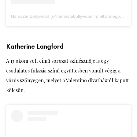
Namaste Bollywood (@namastebollywood.in) által megosztott bejegyzés
Katherine Langford
A 13 okom volt című sorozat színésznője is egy
csodálatos fukszia színű együttesben vonult végig a
vörös szőnyegen, melyet a Valentino divatháztól kapott
kölcsön.