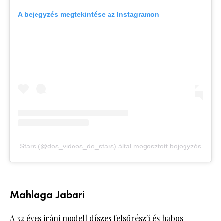
A bejegyzés megtekintése az Instagramon
Stars (@des_videos_de_stars) által megosztott bejegyzés
Mahlaga Jabari
A 32 éves iráni modell díszes felsőrészű és habos