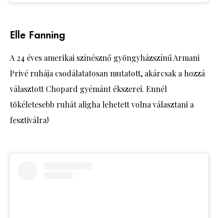
Elle Fanning
A 24 éves amerikai színésznő gyöngyházszínű Armani
Privé ruhája csodálatatosan mutatott, akárcsak a hozzá
választott Chopard gyémánt ékszerei. Ennél
tökéletesebb ruhát aligha lehetett volna választani a
fesztiválra!