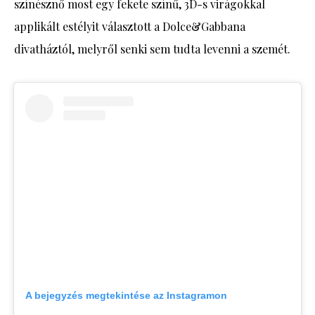
színésznő most egy fekete színű, 3D-s virágokkal
applikált estélyit választott a Dolce&Gabbana
divatháztól, melyről senki sem tudta levenni a szemét.
A bejegyzés megtekintése az Instagramon