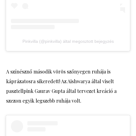
Pinkvilla (@pinkvilla) által megosztott bejegyzés
A színésznő második vörös szőnyegen ruhája is
káprázatosra sikeredett! Az Aishwarya által viselt
pasztellpink Gaurav Gupta által tervezet kreáció a
szezon egyik legszebb ruhája volt.