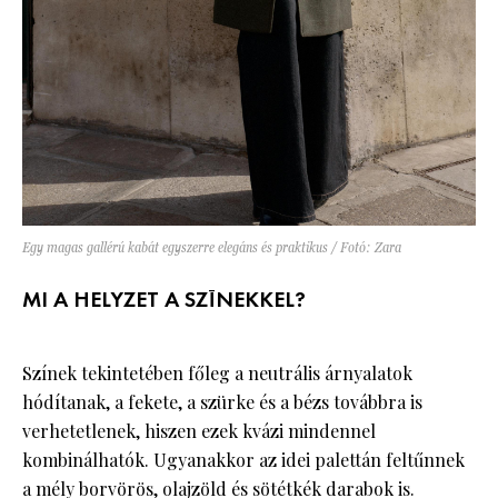
Egy magas gallérú kabát egyszerre elegáns és praktikus / Fotó: Zara
MI A HELYZET A SZÍNEKKEL?
Színek tekintetében főleg a neutrális árnyalatok
hódítanak, a fekete, a szürke és a bézs továbbra is
verhetetlenek, hiszen ezek kvázi mindennel
kombinálhatók. Ugyanakkor az idei palettán feltűnnek
a mély borvörös, olajzöld és sötétkék darabok is.