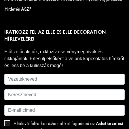
Hirdetési ÁSZF
IRATKOZZ FEL AZ ELLE ÉS ELLE DECORATION
HÍRLEVELÉRE!
Előfizetői akciók, exkluzív eseménymeghívók és
cikkajánlók. Értesülj elsőként a velünk kapcsolatos hírekről
és less be a kulisszák mögé!
Adatkezelési
A hírlevél feliratkozáshoz ell kell fogadnod az