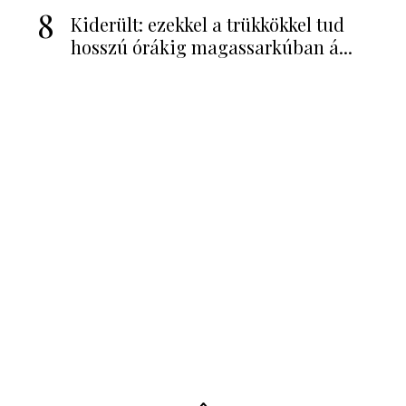
8
Kiderült: ezekkel a trükkökkel tud
hosszú órákig magassarkúban á...