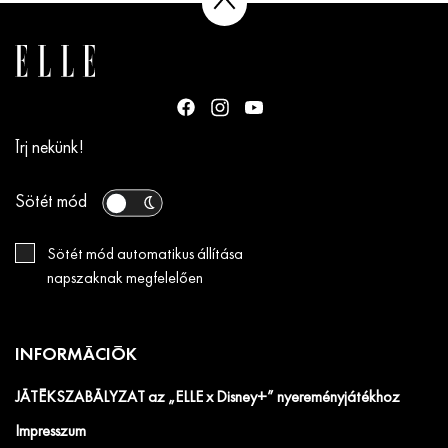
Írj nekünk!
Sötét mód
Sötét mód automatikus állítása
napszaknak megfelelően
INFORMÁCIÓK
JÁTÉKSZABÁLYZAT az „ELLE x Disney+” nyereményjátékhoz
Impresszum