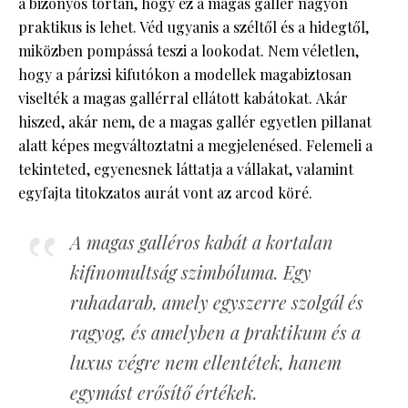
a bizonyos tortán, hogy ez a magas gallér nagyon
praktikus is lehet. Véd ugyanis a széltől és a hidegtől,
miközben pompássá teszi a lookodat. Nem véletlen,
hogy a párizsi kifutókon a modellek magabiztosan
viselték a magas gallérral ellátott kabátokat. Akár
hiszed, akár nem, de a magas gallér egyetlen pillanat
alatt képes megváltoztatni a megjelenésed. Felemeli a
tekinteted, egyenesnek láttatja a vállakat, valamint
egyfajta titokzatos aurát vont az arcod köré.
A magas galléros kabát a kortalan
kifinomultság szimbóluma. Egy
ruhadarab, amely egyszerre szolgál és
ragyog, és amelyben a praktikum és a
luxus végre nem ellentétek, hanem
egymást erősítő értékek.