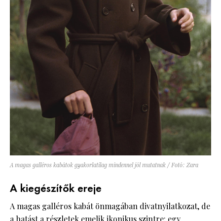
A magas galléros kabátok gyakorlatilag mindennel jól mutatnak / Fotó: Zara
A kiegészítők ereje
A magas galléros kabát önmagában divatnyilatkozat, de
a hatást a részletek emelik ikonikus szintre: egy