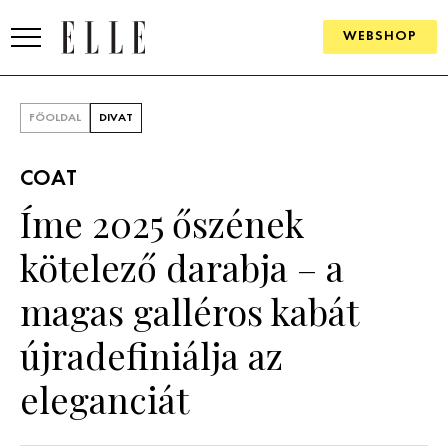
WEBSHOP
DIVAT
FŐOLDAL
DIVAT
ELLE DIGITAL
COAT
GOURMET AWARDS
Íme 2025 őszének
SZÉPSÉG
kötelező darabja – a
KULTÚRA
magas galléros kabát
PSZICHÉ
újradefiniálja az
eleganciát
ÉLETMÓD
PÁRKAPCSOLAT