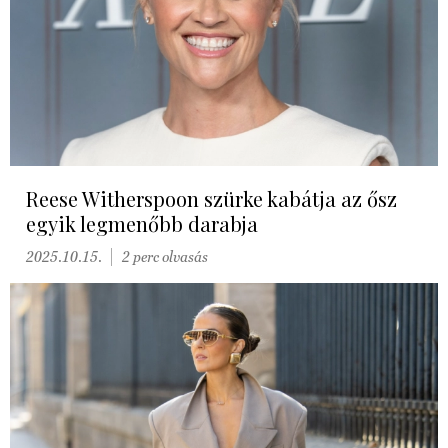
Reese Witherspoon szürke kabátja az ősz
egyik legmenőbb darabja
2025.10.15.
2 perc olvasás