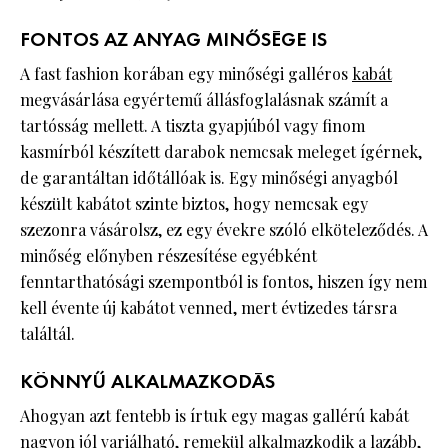
FONTOS AZ ANYAG MINŐSÉGE IS
A fast fashion korában egy minőségi galléros
kabát
megvásárlása egyértemű állásfoglalásnak számít a
tartósság mellett. A tiszta gyapjúból vagy finom
kasmírból készített darabok nemcsak meleget ígérnek,
de garantáltan időtállóak is. Egy minőségi anyagból
készült kabátot szinte biztos, hogy nemcsak egy
szezonra vásárolsz, ez egy évekre szóló elköteleződés. A
minőség előnyben részesítése egyébként
fenntarthatósági szempontból is fontos, hiszen így nem
kell évente új kabátot venned, mert évtizedes társra
találtál.
KÖNNYŰ ALKALMAZKODÁS
Ahogyan azt fentebb is írtuk egy magas gallérú kabát
nagyon jól variálható, remekül alkalmazkodik a lazább,