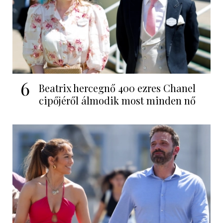
6
Beatrix hercegnő 400 ezres Chanel
cipőjéről álmodik most minden nő