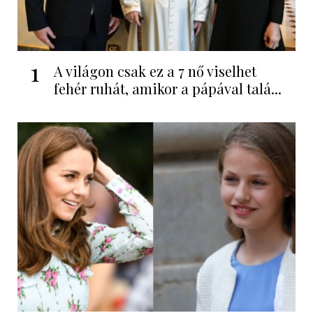
1
A világon csak ez a 7 nő viselhet
fehér ruhát, amikor a pápával talá...