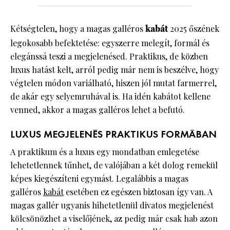
Kétségtelen, hogy a magas galléros
kabát
2025 őszének
legokosabb befektetése: egyszerre melegít, formál és
elegánssá teszi a megjelenésed. Praktikus, de közben
luxus hatást kelt, arról pedig már nem is beszélve, hogy
végtelen módon variálható, hiszen jól mutat farmerrel,
de akár egy selyemruhával is. Ha idén kabátot kellene
venned, akkor a magas galléros lehet a befutó.
LUXUS MEGJELENÉS PRAKTIKUS FORMÁBAN
A praktikum és a luxus egy mondatban emlegetése
lehetetlennek tűnhet, de valójában a két dolog remekül
képes kiegészíteni egymást. Legalábbis a magas
galléros
kabát
esetében ez egészen biztosan így van. A
magas gallér ugyanis hihetetlenül divatos megjelenést
kölcsönözhet a viselőjének, az pedig már csak hab azon