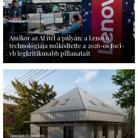
Támogatott tartalom
Amikor az AI ítél a pályán: a Lenovo
technológiája működtette a 2026-os foci-
vb legkritikusabb pillanatait
Támogatott tartalom