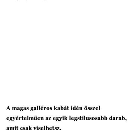
HÍRLEVÉL
A magas galléros kabát idén ősszel
egyértelműen az egyik legstílusosabb darab,
amit csak viselhetsz.