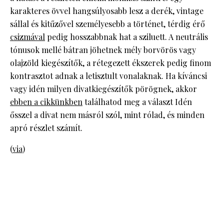
karakteres övvel hangsúlyosabb lesz a derék, vintage
sállal és kitűzővel személyesebb a történet, térdig érő
csizmával
pedig hosszabbnak hat a sziluett. A neutrális
tónusok mellé bátran jöhetnek mély borvörös vagy
olajzöld kiegészítők, a rétegezett ékszerek pedig finom
kontrasztot adnak a letisztult vonalaknak. Ha kíváncsi
vagy idén milyen divatkiegészítők pörögnek, akkor
ebben a cikkünkben
találhatod meg a választ Idén
ősszel a divat nem másról szól, mint rólad, és minden
apró részlet számít.
(
via
)