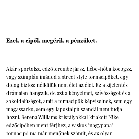
HÍRLEVÉL
Ezek a cipők megérik a pénzüket.
Akár sportolsz, edzőterembe jársz, hébe-hóba kocogsz,
vagy szimplán imádod a street style tornacipőket, egy
dolog biztos: nélkülük nem élet az élet. Ez a kijelentés
drámaian hangzik, de azt a kényelmet, szívósságot és a
sokoldalúságot, amit a tornacipők képviselnek, sem egy
magassarkú, sem egy lapostalpú szandál nem tudja
hozni. Serena Williams kristályokkal kirakott Nike
edzőcipőben ment férjhez, a vaskos "nagypapa"
tornacipő ma már menőnek számít, és az olyan