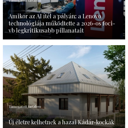
Támogatott tartalom
Amikor az AI ítél a pályán: a Lenovo
technológiája működtette a 2026-os foci-
vb legkritikusabb pillanatait
Támogatott tartalom
Új életre kelhetnek a hazai Kádár-kockák