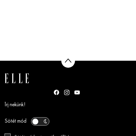
Írj nekünk!
Sötét mód