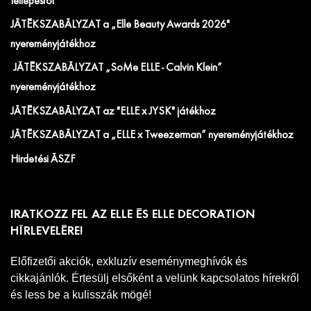
fellépésről
JÁTÉKSZABÁLYZAT a „Elle Beauty Awards 2026"
nyereményjátékhoz
JÁTÉKSZABÁLYZAT „SoMe ELLE - Calvin Klein”
nyereményjátékhoz
JÁTÉKSZABÁLYZAT az "ELLE x JYSK" játékhoz
JÁTÉKSZABÁLYZAT a „ELLE x Tweezerman” nyereményjátékhoz
Hirdetési ÁSZF
IRATKOZZ FEL AZ ELLE ÉS ELLE DECORATION
HÍRLEVELÉRE!
Előfizetői akciók, exkluzív eseménymeghívók és
cikkajánlók. Értesülj elsőként a velünk kapcsolatos hírekről
és less be a kulisszák mögé!