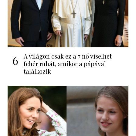
A világon csak ez a 7 nő viselhet
6
fehér ruhát, amikor a pápával
találkozik