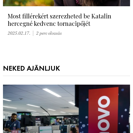
Most fillérekért szerezheted be Katalin
hercegné kedvenc tornacipőjét
2025.02.17.
2 perc olvasás
NEKED AJÁNLJUK