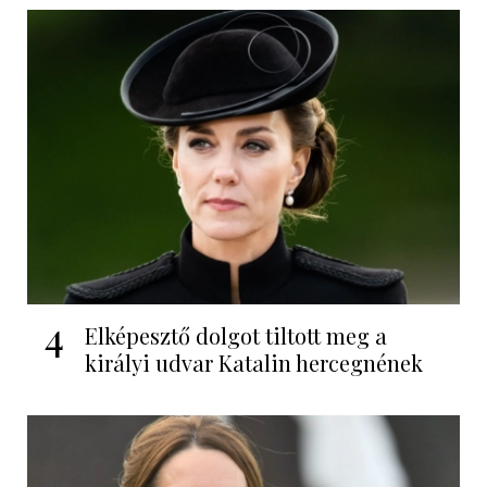
4
Elképesztő dolgot tiltott meg a
királyi udvar Katalin hercegnének