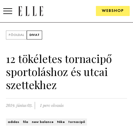
WEBSHOP
DIVAT
FŐOLDAL
DIVAT
ELLE DIGITAL
12 tökéletes tornacipő
GOURMET AWARDS
sportoláshoz és utcai
SZÉPSÉG
szettekhez
KULTÚRA
PSZICHÉ
2019. június 03.
1 perc olvasás
ÉLETMÓD
adidas
fila
new balance
Nike
tornacipő
PÁRKAPCSOLAT