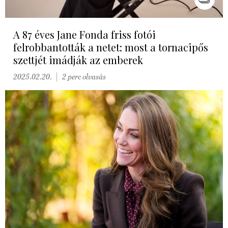
A 87 éves Jane Fonda friss fotói
felrobbantották a netet: most a tornacipős
szettjét imádják az emberek
2025.02.20.
2 perc olvasás