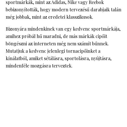
sportmárkák, mint az Adidas, Nike vagy Reebok
bebizonyították, hogy modern tervezésű darabjaik talán
még jobbak, mint az eredetei klasszikusok.
Bizonyára mindenkinek van egy kedvenc sportmárkája,
amihez próbál hű maradni, de más márkák cipőit
böngészni az interneten még nem számít bűnnek.
Mutatjuk a kedvenc jelenlegi tornacipőinket a
kínálatból, amiket sétálásra, sportolásra, nyújtásra,
mindenféle mozgásra terveztek.