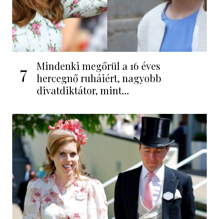
Mindenki megőrül a 16 éves
7
hercegnő ruháiért, nagyobb
divatdiktátor, mint...