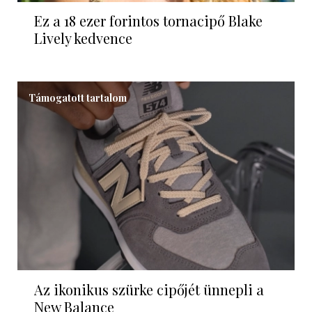
Ez a 18 ezer forintos tornacipő Blake
Lively kedvence
Támogatott tartalom
Az ikonikus szürke cipőjét ünnepli a
New Balance