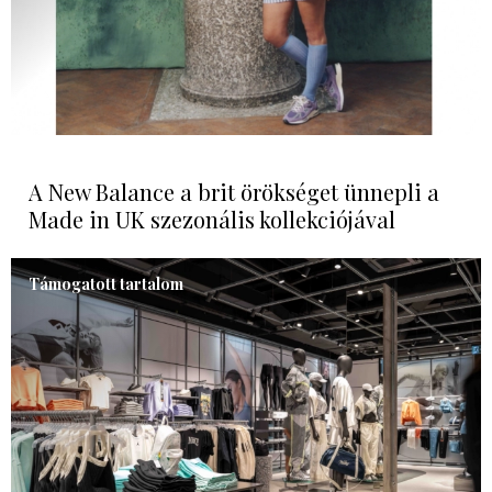
A New Balance a brit örökséget ünnepli a
Made in UK szezonális kollekciójával
Támogatott tartalom