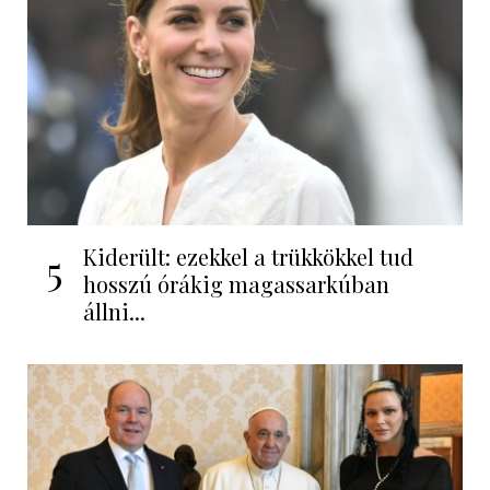
Kiderült: ezekkel a trükkökkel tud
5
hosszú órákig magassarkúban
állni...