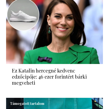
Ez Katalin hercegné kedvenc
edzőcipője: 46 ezer forintért bárki
megveheti
Támogatott tartalom