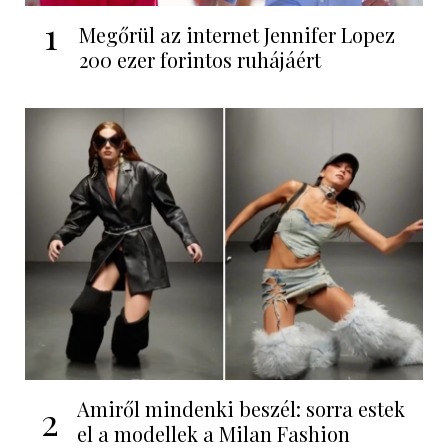
1
Megőrül az internet Jennifer Lopez
200 ezer forintos ruhájáért
Amiről mindenki beszél: sorra estek
2
el a modellek a Milan Fashion