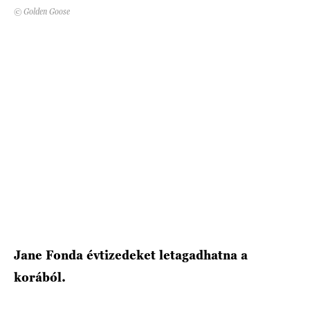
© Golden Goose
HÍRLEVÉL
Jane Fonda évtizedeket letagadhatna a
korából.