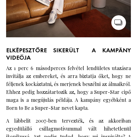
ELKÉPESZTŐRE SIKERÜLT A KAMPÁNY
VIDEÓJA
Az 1 perc 6 másodperces felvétel lendületes utazásra
invitálja az embereket, és arra biztatja őket, hogy ne
féljenek kockáztatni, és merjenek beszélni az álmaikról.
Ehhez pedig hozzátartozik az, hogy a Super-Star cipő
maga is a megújulás példája. A kampány egyébként a
Born to Be a Super-Star nevet kapta.
A lábbelit 2007-ben tervezték, és az akkoriban
egyedülálló csillagmotívummal vált hihetetlenül
ikonikussá. Azt pedig tudod, hogy mi inspirálta? A