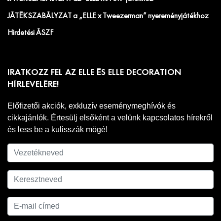
JÁTÉKSZABÁLYZAT a „ELLE x Tweezerman” nyereményjátékhoz
Hirdetési ÁSZF
IRATKOZZ FEL AZ ELLE ÉS ELLE DECORATION
HÍRLEVELÉRE!
Előfizetői akciók, exkluzív eseménymeghívók és
cikkajánlók. Értesülj elsőként a velünk kapcsolatos hírekről
és less be a kulisszák mögé!