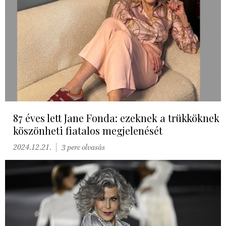
87 éves lett Jane Fonda: ezeknek a trükköknek
köszönheti fiatalos megjelenését
2024.12.21.
3 perc olvasás