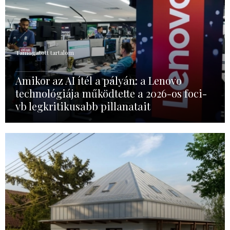
Támogatott tartalom
Amikor az AI ítél a pályán: a Lenovo
technológiája működtette a 2026-os foci-
vb legkritikusabb pillanatait