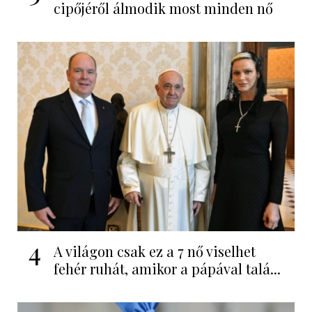
cipőjéről álmodik most minden nő
4
A világon csak ez a 7 nő viselhet
fehér ruhát, amikor a pápával talá...