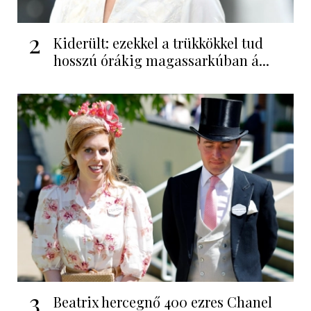
2
Kiderült: ezekkel a trükkökkel tud
hosszú órákig magassarkúban á...
3
Beatrix hercegnő 400 ezres Chanel