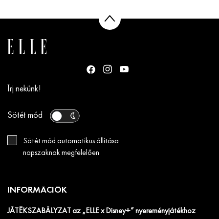
Írj nekünk!
Sötét mód
Sötét mód automatikus állítása
napszaknak megfelelően
INFORMÁCIÓK
JÁTÉKSZABÁLYZAT az „ELLE x Disney+” nyereményjátékhoz