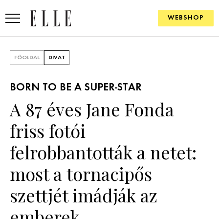
WEBSHOP
DIVAT
FŐOLDAL
DIVAT
ELLE DIGITAL
BORN TO BE A SUPER-STAR
GOURMET AWARDS
A 87 éves Jane Fonda
SZÉPSÉG
friss fotói
KULTÚRA
felrobbantották a netet:
PSZICHÉ
most a tornacipős
szettjét imádják az
ÉLETMÓD
emberek
PÁRKAPCSOLAT