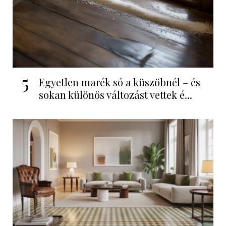
5
Egyetlen marék só a küszöbnél – és
sokan különös változást vettek é...