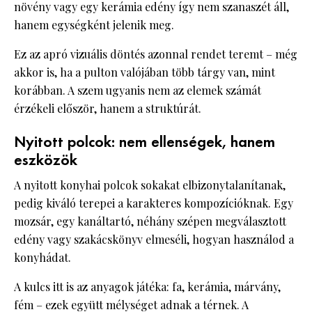
növény vagy egy kerámia edény így nem szanaszét áll,
hanem egységként jelenik meg.
Ez az apró vizuális döntés azonnal rendet teremt – még
akkor is, ha a pulton valójában több tárgy van, mint
korábban. A szem ugyanis nem az elemek számát
érzékeli először, hanem a struktúrát.
Nyitott polcok: nem ellenségek, hanem
eszközök
A nyitott konyhai polcok sokakat elbizonytalanítanak,
pedig kiváló terepei a karakteres kompozícióknak. Egy
mozsár, egy kanáltartó, néhány szépen megválasztott
edény vagy szakácskönyv elmeséli, hogyan használod a
konyhádat.
A kulcs itt is az anyagok játéka: fa, kerámia, márvány,
fém – ezek együtt mélységet adnak a térnek. A