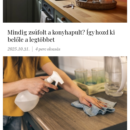
Mindig zsúfolt a konyhapult? Így hozd ki
belőle a legtöbbet
2025.10.31.
4 perc olvasás