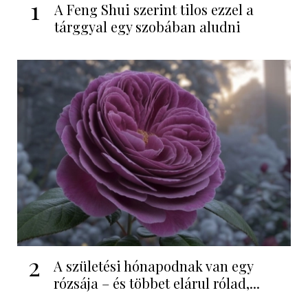
1
A Feng Shui szerint tilos ezzel a
tárggyal egy szobában aludni
2
A születési hónapodnak van egy
rózsája – és többet elárul rólad,...