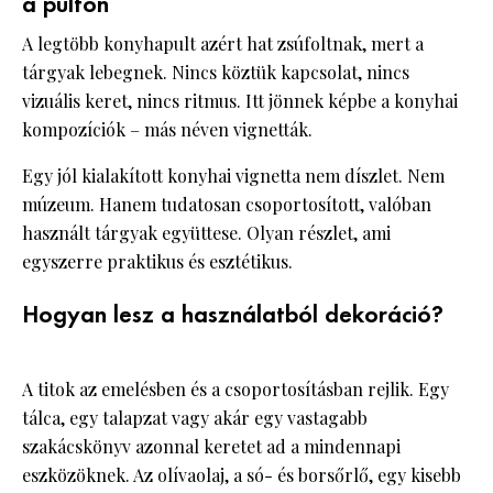
a pulton
A legtöbb konyhapult azért hat zsúfoltnak, mert a
tárgyak lebegnek. Nincs köztük kapcsolat, nincs
vizuális keret, nincs ritmus. Itt jönnek képbe a konyhai
kompozíciók – más néven vignetták.
Egy jól kialakított konyhai vignetta nem díszlet. Nem
múzeum. Hanem tudatosan csoportosított, valóban
használt tárgyak együttese. Olyan részlet, ami
egyszerre praktikus és esztétikus.
Hogyan lesz a használatból dekoráció?
A titok az emelésben és a csoportosításban rejlik. Egy
tálca, egy talapzat vagy akár egy vastagabb
szakácskönyv azonnal keretet ad a mindennapi
eszközöknek. Az olívaolaj, a só- és borsőrlő, egy kisebb