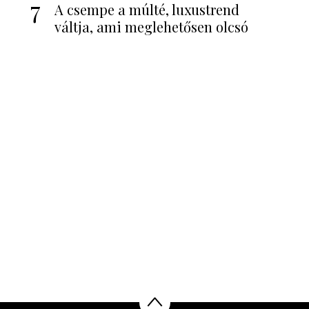
7
A csempe a múlté, luxustrend
váltja, ami meglehetősen olcsó