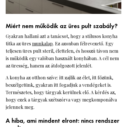
Miért nem működik az üres pult szabály?
Gyakran hallani azt a tanácsot, hogy a stílusos konyha
titka az üres
munkalap
. Ez azonban félrevezető. Egy
teljesen üres pult steril, élettelen, és hosszú távon nem
is működik egy valóban használt konyhában. A cél nem
az üresség, hanem az átdolgozott jelenlét.
A konyha az otthon szíve: itt zajlik az élet, itt főzünk,
beszélgetünk, gyakran itt fogadjuk a vendégeket is.
Természetes, hogy tárgyak kerülnek elő. A kérdés az,
hogy ezek a tárgyak szétszórva vagy megkomponálva
jelennek meg.
A hiba, ami mindent elront: nincs rendszer