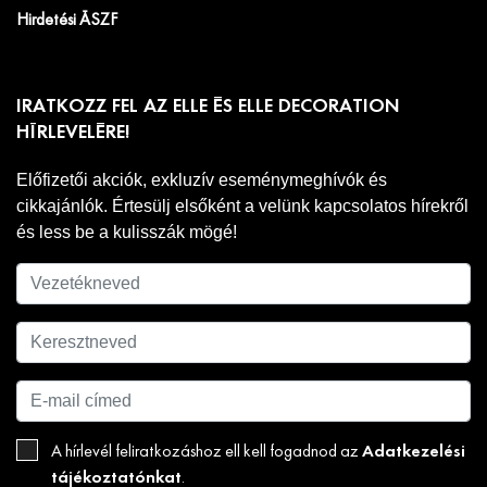
Hirdetési ÁSZF
IRATKOZZ FEL AZ ELLE ÉS ELLE DECORATION
HÍRLEVELÉRE!
Előfizetői akciók, exkluzív eseménymeghívók és
cikkajánlók. Értesülj elsőként a velünk kapcsolatos hírekről
és less be a kulisszák mögé!
Adatkezelési
A hírlevél feliratkozáshoz ell kell fogadnod az
tájékoztatónkat
.