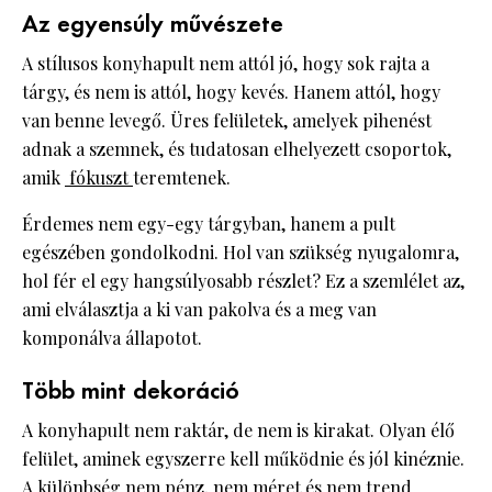
Az egyensúly művészete
A stílusos konyhapult nem attól jó, hogy sok rajta a
tárgy, és nem is attól, hogy kevés. Hanem attól, hogy
van benne levegő. Üres felületek, amelyek pihenést
adnak a szemnek, és tudatosan elhelyezett csoportok,
amik
fókuszt
teremtenek.
Érdemes nem egy-egy tárgyban, hanem a pult
egészében gondolkodni. Hol van szükség nyugalomra,
hol fér el egy hangsúlyosabb részlet? Ez a szemlélet az,
ami elválasztja a ki van pakolva és a meg van
komponálva állapotot.
Több mint dekoráció
A konyhapult nem raktár, de nem is kirakat. Olyan élő
felület, aminek egyszerre kell működnie és jól kinéznie.
A különbség nem pénz, nem méret és nem trend