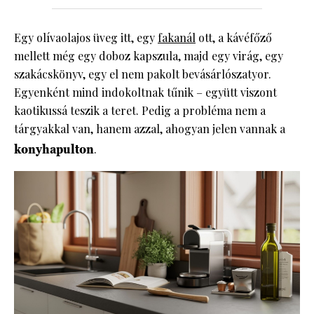
Egy olívaolajos üveg itt, egy
fakanál
ott, a kávéfőző
mellett még egy doboz kapszula, majd egy virág, egy
szakácskönyv, egy el nem pakolt bevásárlószatyor.
Egyenként mind indokoltnak tűnik – együtt viszont
kaotikussá teszik a teret. Pedig a probléma nem a
tárgyakkal van, hanem azzal, ahogyan jelen vannak a
konyhapulton
.