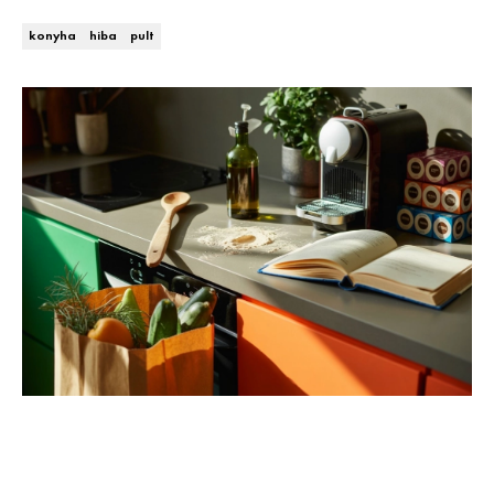
Kert és terasz
HÍRLEVÉL
konyha
hiba
pult