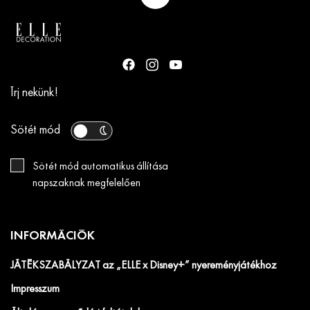
Írj nekünk!
Sötét mód
Sötét mód automatikus állítása
napszaknak megfelelően
INFORMÁCIÓK
JÁTÉKSZABÁLYZAT az „ELLE x Disney+” nyereményjátékhoz
Impresszum