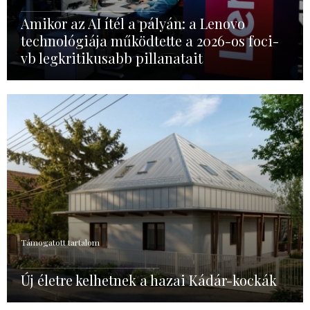
Amikor az AI ítél a pályán: a Lenovo
technológiája működtette a 2026-os foci-
vb legkritikusabb pillanatait
Támogatott tartalom
Új életre kelhetnek a hazai Kádár-kockák