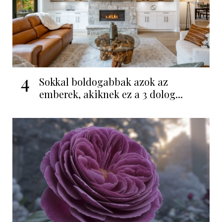
4
Sokkal boldogabbak azok az
emberek, akiknek ez a 3 dolog...