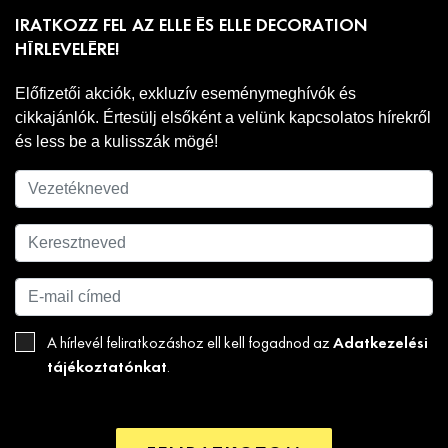
IRATKOZZ FEL AZ ELLE ÉS ELLE DECORATION
HÍRLEVELÉRE!
Előfizetői akciók, exkluzív eseménymeghívók és
cikkajánlók. Értesülj elsőként a velünk kapcsolatos hírekről
és less be a kulisszák mögé!
Adatkezelési
A hírlevél feliratkozáshoz ell kell fogadnod az
tájékoztatónkat
.