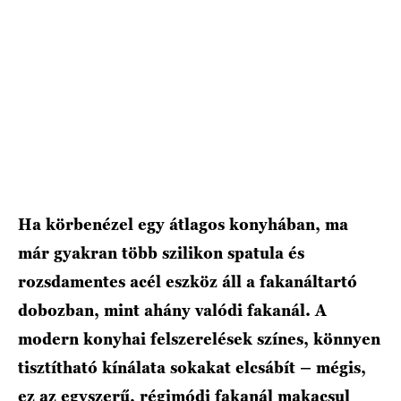
Ha körbenézel egy átlagos konyhában, ma
már gyakran több szilikon spatula és
rozsdamentes acél eszköz áll a fakanáltartó
dobozban, mint ahány valódi fakanál. A
modern konyhai felszerelések színes, könnyen
tisztítható kínálata sokakat elcsábít – mégis,
ez az egyszerű, régimódi fakanál makacsul