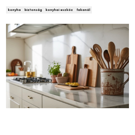
Kert és terasz
HÍRLEVÉL
konyha
biztonság
konyhai eszköz
fakanál