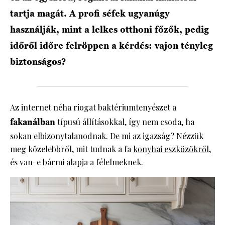
tartja magát. A profi séfek ugyanúgy
használják, mint a lelkes otthoni főzők, pedig
időről időre felröppen a kérdés: vajon tényleg
biztonságos?
Az internet néha riogat baktériumtenyészet a
fakanálban
típusú állításokkal, így nem csoda, ha
sokan elbizonytalanodnak. De mi az igazság? Nézzük
meg közelebbről, mit tudnak a fa
konyhai eszközökről
,
és van-e bármi alapja a félelmeknek.