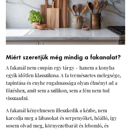
Miért szeretjük még mindig a fakanalat?
A fakanál nem csupán egy tárgy – hanem a konyha
egyik időtlen klasszikusa. A fa természetes melegsége,
tapintása és enyhe rugalmassága olyan élményt ad a
főzéshez, amit sem a szilikon, sem a fém nem tud
visszaadni.
A fakanál kényelmesen illeszkedik a kézbe, nem
karcolja meg a lábasokat és serpenyőket, hőálló, így
sosem olvad meg, környezetbarát és lebomló, és