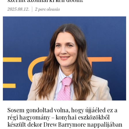
2025.08.12.
2 perc olvasás
Sosem gondoltad volna, hogy újjáéled ez a
régi hagyomány – konyhai eszközökből
készült dekor Drew Barrymore nappalijában