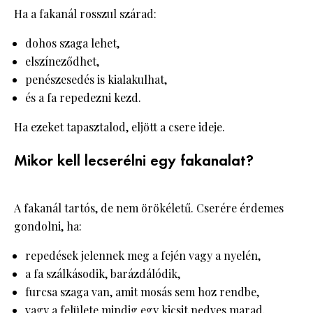
Ha a fakanál rosszul szárad:
dohos szaga lehet,
elszíneződhet,
penészesedés is kialakulhat,
és a fa repedezni kezd.
Ha ezeket tapasztalod, eljött a csere ideje.
Mikor kell lecserélni egy fakanalat?
A fakanál tartós, de nem örökéletű. Cserére érdemes
gondolni, ha:
repedések jelennek meg a fején vagy a nyelén,
a fa szálkásodik, barázdálódik,
furcsa szaga van, amit mosás sem hoz rendbe,
vagy a felülete mindig egy kicsit nedves marad.