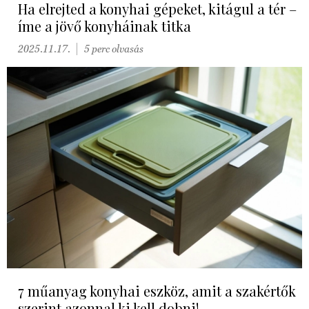
Ha elrejted a konyhai gépeket, kitágul a tér –
íme a jövő konyháinak titka
2025.11.17.
5 perc olvasás
7 műanyag konyhai eszköz, amit a szakértők
szerint azonnal ki kell dobni!