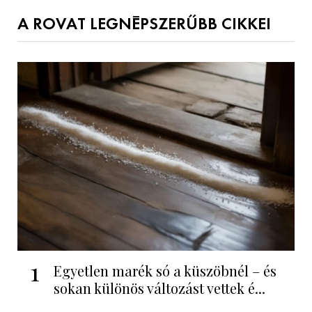
A ROVAT LEGNÉPSZERŰBB CIKKEI
1
Egyetlen marék só a küszöbnél – és
sokan különös változást vettek é...