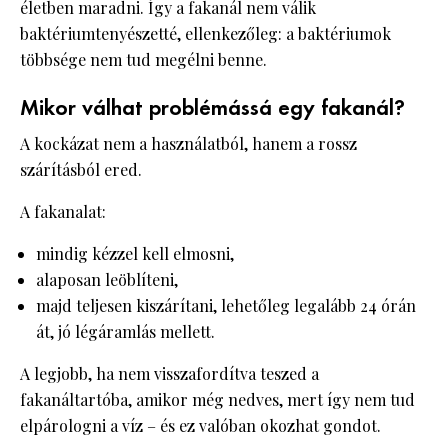
életben maradni. Így a fakanál nem válik
baktériumtenyészetté, ellenkezőleg: a baktériumok
többsége nem tud megélni benne.
Mikor válhat problémássá egy fakanál?
A kockázat nem a használatból, hanem a rossz
szárításból ered.
A fakanalat:
mindig kézzel kell elmosni,
alaposan leöblíteni,
majd teljesen kiszárítani, lehetőleg legalább 24 órán
át, jó légáramlás mellett.
A legjobb, ha nem visszafordítva teszed a
fakanáltartóba, amikor még nedves, mert így nem tud
elpárologni a víz – és ez valóban okozhat gondot.