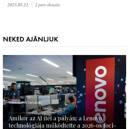
2025.05.21.
2 perc olvasás
NEKED AJÁNLJUK
Támogatott tartalom
Amikor az AI ítél a pályán: a Lenovo
technológiája működtette a 2026-os foci-