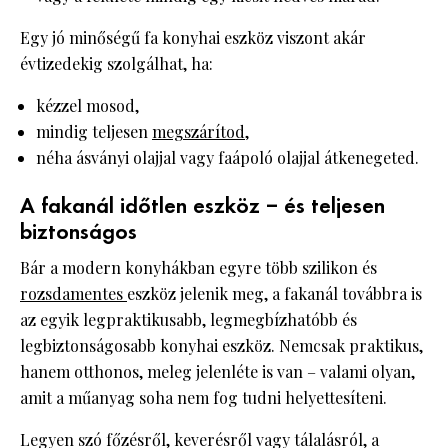
Egy jó minőségű fa konyhai eszköz viszont akár
évtizedekig szolgálhat, ha:
kézzel mosod,
mindig teljesen
megszárítod
,
néha ásványi olajjal vagy faápoló olajjal átkenegeted.
A fakanál időtlen eszköz – és teljesen
biztonságos
Bár a modern konyhákban egyre több szilikon és
rozsdamentes
eszköz jelenik meg, a fakanál továbbra is
az egyik legpraktikusabb, legmegbízhatóbb és
legbiztonságosabb konyhai eszköz. Nemcsak praktikus,
hanem otthonos, meleg jelenléte is van – valami olyan,
amit a műanyag soha nem fog tudni helyettesíteni.
Legyen szó főzésről, keverésről vagy tálalásról, a