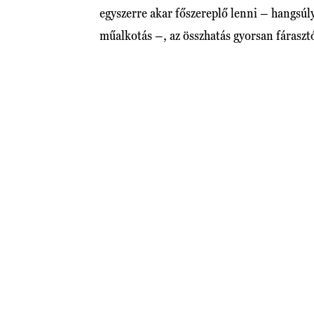
egyszerre akar főszereplő lenni – hangsúly
műalkotás –, az összhatás gyorsan fárasztó