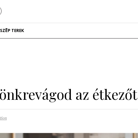
SZÉP TEREK
Szállodák és
vendégházak
Lakások
tönkrevágod az étkezőt
tion