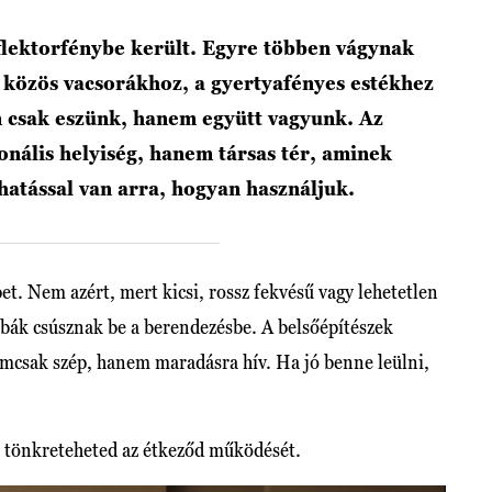
flektorfénybe került. Egyre többen vágynak
a közös vacsorákhoz, a gyertyafényes estékhez
 csak eszünk, hanem együtt vagyunk. Az
nális helyiség, hanem társas tér, aminek
hatással van arra, hogyan használjuk.
pet. Nem azért, mert kicsi, rossz fekvésű vagy lehetetlen
bák csúsznak be a berendezésbe. A belsőépítészek
emcsak szép, hanem maradásra hív. Ha jó benne leülni,
l tönkreteheted az étkeződ működését.