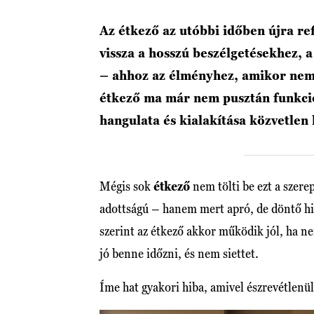
Az étkező az utóbbi időben újra re
vissza a hosszú beszélgetésekhez, 
– ahhoz az élményhez, amikor nem
étkező ma már nem pusztán funkcio
hangulata és kialakítása közvetlen 
Mégis sok
étkező
nem tölti be ezt a szere
adottságú – hanem mert apró, de döntő hi
szerint az étkező akkor működik jól, ha n
jó benne időzni, és nem siettet.
Íme hat gyakori hiba, amivel észrevétlenü