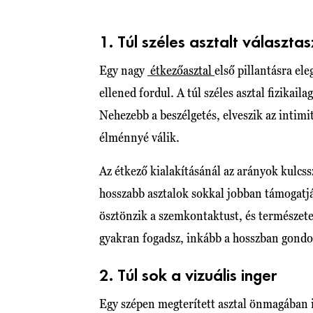
1. Túl széles asztalt választas
Egy nagy
étkezőasztal
első pillantásra e
ellened fordul. A túl széles asztal fizikail
Nehezebb a beszélgetés, elveszik az intimi
élménnyé válik.
Az étkező kialakításánál az arányok kulcss
hosszabb asztalok sokkal jobban támogatjá
ösztönzik a szemkontaktust, és természe
gyakran fogadsz, inkább a hosszban gondo
2. Túl sok a vizuális inger
Egy szépen megterített asztal önmagában 