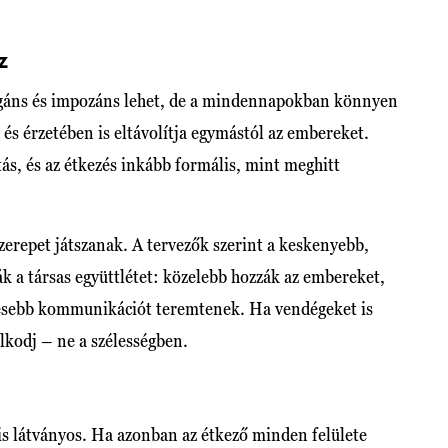
z
legáns és impozáns lehet, de a mindennapokban könnyen
ag és érzetében is eltávolítja egymástól az embereket.
tás, és az étkezés inkább formális, mint meghitt
zerepet játszanak. A tervezők szerint a keskenyebb,
k a társas együttlétet: közelebb hozzák az embereket,
tesebb kommunikációt teremtenek. Ha vendégeket is
lkodj – ne a szélességben.
is látványos. Ha azonban az étkező minden felülete