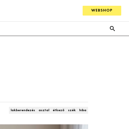
WEBSHOP
lakberendezés
asztal
étkező
szék
hiba