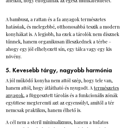
anélkül, hogy elfoglalnák az egész munkafelületet.
A bambusz, a rattan és a fa anyagok természetes
hatásúak, és melegebbé, otthonosabbá teszik a modern
konyhákat is. A legjobb, ha ezek a tárolók nem dísznek
tűnnek, hanem organikusan illeszkednek a térbe –
ahogy egy jól elhelyezett sín, egy tálca vagy egy kis
növény.
5. Kevesebb tárgy, nagyobb harmónia
A jól működő konyha nem attól szép, hogy tele van,
hanem attól, hogy átlátható és nyugodt. A
természetes
anyagok
, a függesztett tárolás és a funkcionális zónák
együttese megteremti azt az egyensúlyt, amitől a tér
nemcsak praktikus, hanem élhető is.
A cél nem a steril minimalizmus, hanem a tudatos