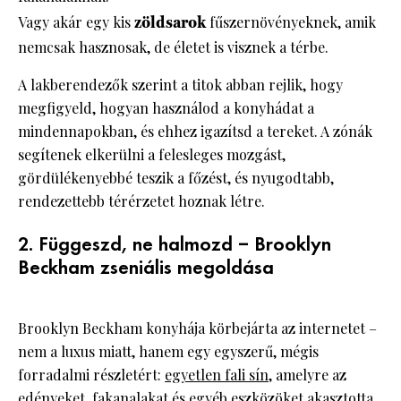
Vagy akár egy kis
zöldsarok
fűszernövényeknek, amik
nemcsak hasznosak, de életet is visznek a térbe.
A lakberendezők szerint a titok abban rejlik, hogy
megfigyeld, hogyan használod a konyhádat a
mindennapokban, és ehhez igazítsd a tereket. A zónák
segítenek elkerülni a felesleges mozgást,
gördülékenyebbé teszik a főzést, és nyugodtabb,
rendezettebb térérzetet hoznak létre.
2. Függeszd, ne halmozd – Brooklyn
Beckham zseniális megoldása
Brooklyn Beckham konyhája körbejárta az internetet –
nem a luxus miatt, hanem egy egyszerű, mégis
forradalmi részletért:
egyetlen fali sín
, amelyre az
edényeket, fakanalakat és egyéb eszközöket akasztotta.