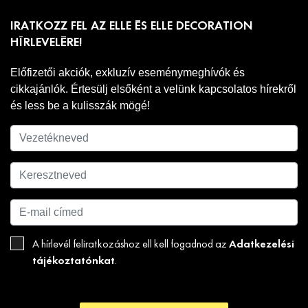
IRATKOZZ FEL AZ ELLE ÉS ELLE DECORATION
HÍRLEVELÉRE!
Előfizetői akciók, exkluzív eseménymeghívók és
cikkajánlók. Értesülj elsőként a velünk kapcsolatos hírekről
és less be a kulisszák mögé!
Adatkezelési
A hírlevél feliratkozáshoz ell kell fogadnod az
tájékoztatónkat
.