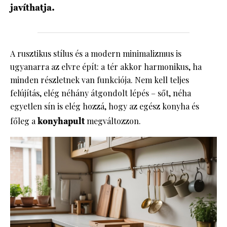
javíthatja.
A rusztikus stílus és a modern minimalizmus is
ugyanarra az elvre épít: a tér akkor harmonikus, ha
minden részletnek van funkciója. Nem kell teljes
felújítás, elég néhány átgondolt lépés – sőt, néha
egyetlen sín is elég hozzá, hogy az egész konyha és
főleg a
konyhapult
megváltozzon.