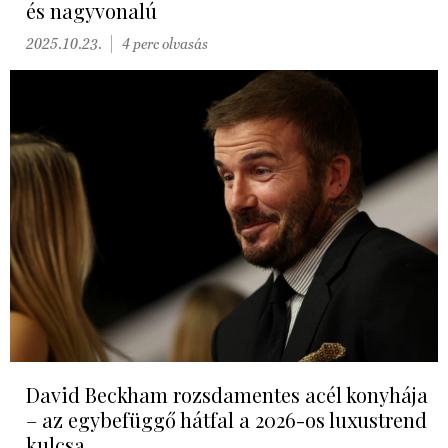
és nagyvonalú
2025.10.23.
4 perc olvasás
David Beckham rozsdamentes acél konyhája
– az egybefüggő hátfal a 2026-os luxustrend
kulcsa