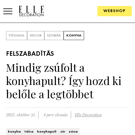
WEBSHOP
ELLE.HU
FŐOLDAL
DECOR
SZOBÁK
KONYHA
HÍREK
FELSZABADÍTÁS
TRENDEK
Mindig zsúfolt a
SZOBÁK
konyhapult? Így hozd ki
Konyha
ÖTLETEK
belőle a legtöbbet
Fürdőszoba
SZÉP TEREK
Nappali
Szállodák és vendégházak
2025. október 31.
4 perc olvasás
Elle Decoration
WEBSHOP
Hálószoba
Lakások
konyha
tálca
konyhapult
sín
zóna