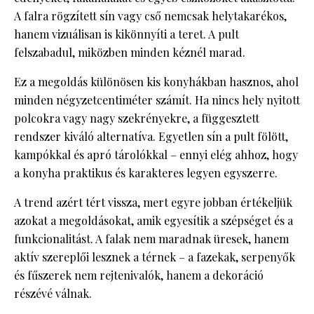
A falra rögzített sín vagy cső nemcsak helytakarékos,
hanem vizuálisan is kikönnyíti a teret. A pult
felszabadul, miközben minden kéznél marad.
Ez a megoldás különösen kis konyhákban hasznos, ahol
minden négyzetcentiméter számít. Ha nincs hely nyitott
polcokra vagy nagy szekrényekre, a függesztett
rendszer kiváló alternatíva. Egyetlen sín a pult fölött,
kampókkal és apró tárolókkal – ennyi elég ahhoz, hogy
a konyha praktikus és karakteres legyen egyszerre.
A trend azért tért vissza, mert egyre jobban értékeljük
azokat a megoldásokat, amik egyesítik a szépséget és a
funkcionalitást. A falak nem maradnak üresek, hanem
aktív szereplői lesznek a térnek – a fazekak, serpenyők
és fűszerek nem rejtenivalók, hanem a dekoráció
részévé válnak.