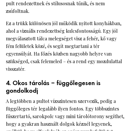
pult rendezettnek és stílusosnak tűnik, és nem
zsúfoltnak.
Ez a trükk különösen jól működik nyitott konyhákban,
ahol a vizuális rendezettség kulcsfontosságú. Egy jól
megválasztott tálca melegséget visz a fehér, kő vagy
fém felületek közé, és segít megtartani a tér
egyensúlyát. Ha főzés közben nagyobb helyre van
szükséged, csak felemeled – és a rend egy mozdulattal
visszatér.
4. Okos tárolás – függőlegesen is
gondolkodj
A legtöbben a pultot vízszintesen szervezik, pedig a
függőleges tér legalább ilyen fontos. Egy többszintes
fűszertartó, sarokpolc vagy mini tárolótorony segíthet,
hogy a gyakran használt dolgok kéznél legyenek,