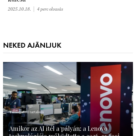
2025.10.18.
4 perc olvasás
NEKED AJÁNLJUK
Támogatott tartalom
Amikor az AI ítél a pályán: a Lenovo
technológiája működtette a 2026-os foci-