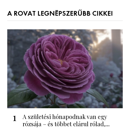
A ROVAT LEGNÉPSZERŰBB CIKKEI
1
A születési hónapodnak van egy
rózsája – és többet elárul rólad,...