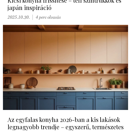
Kicsi konyha frissítése – téli színtrükkök és
japán inspiráció
2025.10.30.
4 perc olvasás
Az egyfalas konyha 2026-ban a kis lakások
legnagyobb trendje – egyszerű, természetes