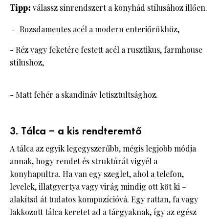
Tipp:
válassz sínrendszert a konyhád stílusához illően.
-
Rozsdamentes acél
a modern enteriőrökhöz,
- Réz vagy feketére festett acél a rusztikus, farmhouse
stílushoz,
- Matt fehér a skandináv letisztultsághoz.
3. Tálca – a kis rendteremtő
A tálca az egyik legegyszerűbb, mégis legjobb módja
annak, hogy rendet és struktúrát vigyél a
konyhapultra. Ha van egy szeglet, ahol a telefon,
levelek, illatgyertya vagy virág mindig ott köt ki –
alakítsd át tudatos kompozícióvá. Egy rattan, fa vagy
lakkozott tálca keretet ad a tárgyaknak, így az egész