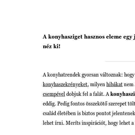
A konyhasziget hasznos eleme egy 
néz ki!
A konyhatrendek gyorsan változnak: hogy
konyhaszekrényeket
, milyen
hibákat
nem s
csempével
dobjuk fel a falát. A
konyhaszi
eddig. Pedig fontos összekötő szerepet tö
család életében is biztos pontot jelentenek
lehet írni. Meríts inspirációt, hogy lehet