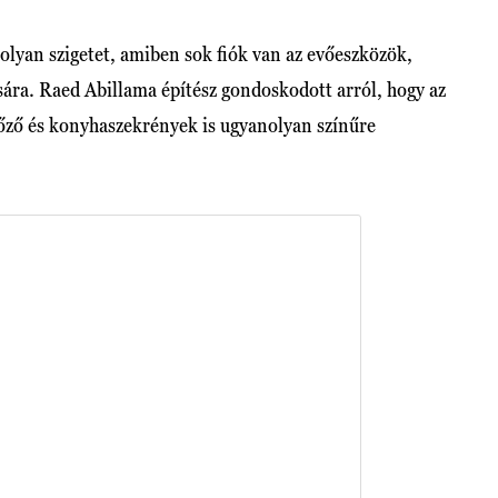
olyan szigetet, amiben sok fiók van az evőeszközök,
ására. Raed Abillama építész gondoskodott arról, hogy az
llőző és konyhaszekrények is ugyanolyan színűre