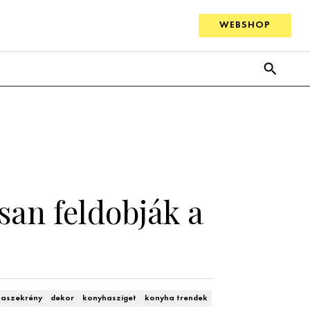
WEBSHOP
san feldobják a
aszekrény
dekor
konyhasziget
konyha trendek