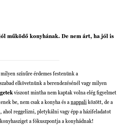
jól működő konyhának. De nem árt, ha jól is
 milyen színűre érdemes festenünk a
zabad elkövetnünk a berendezésénél vagy milyen
getek
viszont mintha nem kaptak volna elég figyelmet
ltenek be, nem csak a konyha és a
nappali
között, de a
, ahol reggelizni, pletykálni vagy épp a házifeladatot
 a konyhasziget a fókuszpontja a konyhádnak!