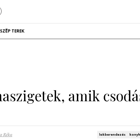
SZÉP TEREK
Szállodák és
vendégházak
Lakások
haszigetek, amik csodá
sz Réka
lakberendezés
konyh