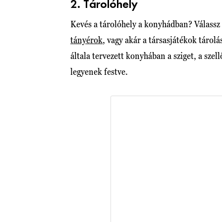
2. Tárolóhely
Kevés a tárolóhely a konyhádban? Válassz 
tányérok
, vagy akár a társasjátékok tárol
általa tervezett konyhában a sziget, a sze
legyenek festve.