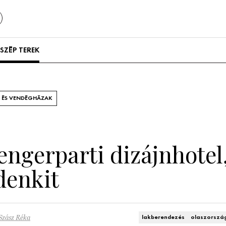
SZÉP TEREK
Szállodák és
vendégházak
 ÉS VENDÉGHÁZAK
Lakások
engerparti dizájnhotel
denkit
Szász Réka
lakberendezés
olaszorszá