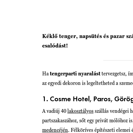
Kéklő tenger, napsütés és pazar sz
csalódást!
Ha
tengerparti nyaralást
tervezgetsz, ím
az egyedi dekoron is legeltetheted a szeme
1. Cosme Hotel, Paros, Görö
A vadiúj 40
lakosztályos
szállás vendégei h
partszakaszához, sőt egy privát mólóhoz i
medencéjén
. Félköríves építészeti elemei