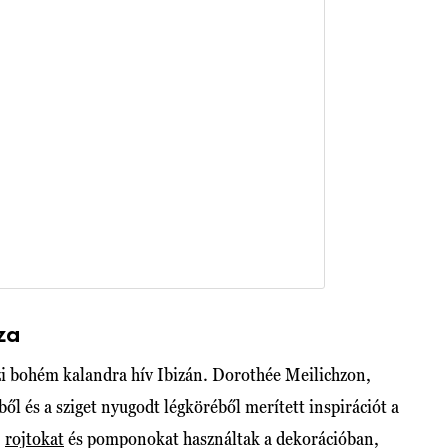
za
azi bohém kalandra hív Ibizán. Dorothée Meilichzon,
ből és a sziget nyugodt légköréből merített inspirációt a
,
rojtokat
és pomponokat használtak a dekorációban,