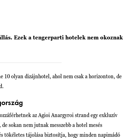
állás. Ezek a tengerparti hotelek nem okoznak
e 10 olyan dizájnhotel, ahol nem csak a horizonton, de
d.
gország
ozzáférhetnek az Agioi Anargyroi strand egy exkluzív
s, de sokan nem jutnak messzebb a hotel mesés
 és tökéletes tájolása biztosítja, hogy minden napimádó