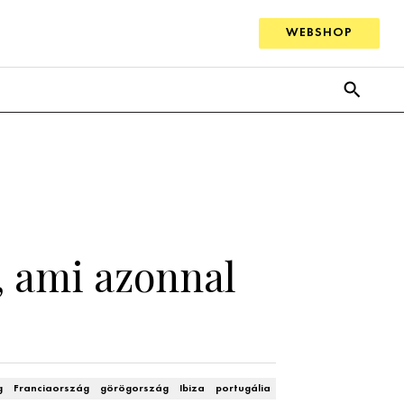
WEBSHOP
, ami azonnal
g
Franciaország
görögország
Ibiza
portugália