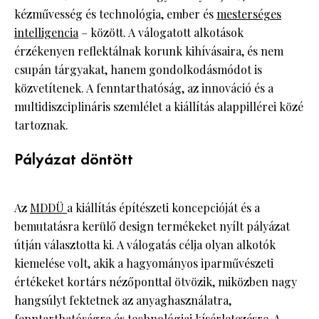
kézművesség és technológia, ember és
mesterséges
intelligencia
– között. A válogatott alkotások
érzékenyen reflektálnak korunk kihívásaira, és nem
csupán tárgyakat, hanem gondolkodásmódot is
közvetítenek. A fenntarthatóság, az innováció és a
multidiszciplináris szemlélet a kiállítás alappillérei közé
tartoznak.
Pályázat döntött
Az
MDDÜ
a kiállítás építészeti koncepcióját és a
bemutatásra kerülő design termékeket nyílt pályázat
útján választotta ki. A válogatás célja olyan alkotók
kiemelése volt, akik a hagyományos iparművészeti
értékeket kortárs nézőponttal ötvözik, miközben nagy
hangsúlyt fektetnek az anyaghasználatra,
fenntarthatóságra és technológiai kísérletezésre. A