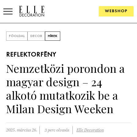
WEBSHOP
ELLE.HU
FŐOLDAL
DECOR
HÍREK
HÍREK
REFLEKTORFÉNY
TRENDEK
Nemzetközi porondon a
SZOBÁK
magyar design – 24
Konyha
ÖTLETEK
alkotó mutatkozik be a
Fürdőszoba
SZÉP TEREK
Milan Design Weeken
Nappali
Szállodák és vendégházak
WEBSHOP
Hálószoba
Lakások
2025. március 26.
3 perc olvasás
Elle Decoration