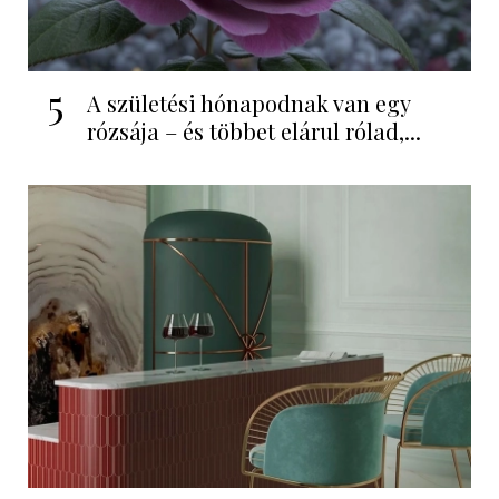
5
A születési hónapodnak van egy
rózsája – és többet elárul rólad,...