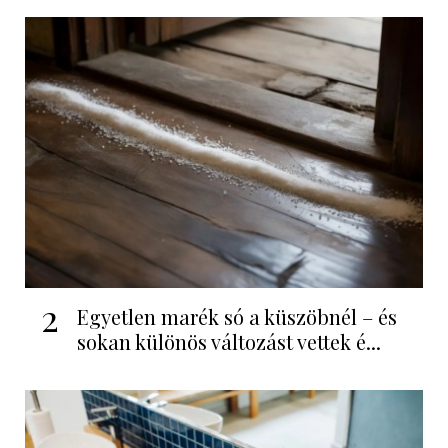
2
Egyetlen marék só a küszöbnél – és
sokan különös változást vettek é...