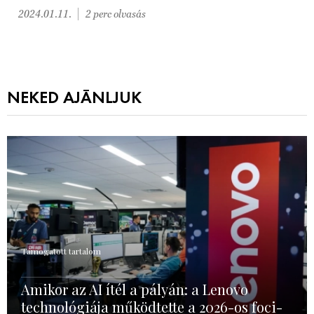
2024.01.11.
2 perc olvasás
NEKED AJÁNLJUK
Támogatott tartalom
Amikor az AI ítél a pályán: a Lenovo
technológiája működtette a 2026-os foci-