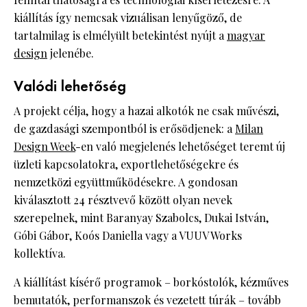
kiállítás így nemcsak vizuálisan lenyűgöző, de
tartalmilag is elmélyült betekintést nyújt a
magyar
design
jelenébe.
Valódi lehetőség
A projekt célja, hogy a hazai alkotók ne csak művészi,
de gazdasági szempontból is erősödjenek: a
Milan
Design Week
-en való megjelenés lehetőséget teremt új
üzleti kapcsolatokra, exportlehetőségekre és
nemzetközi együttműködésekre. A gondosan
kiválasztott 24 résztvevő között olyan nevek
szerepelnek, mint Baranyay Szabolcs, Dukai István,
Góbi Gábor, Koós Daniella vagy a VUUV Works
kollektíva.
A kiállítást kísérő programok – borkóstolók, kézműves
bemutatók, performanszok és vezetett túrák – tovább