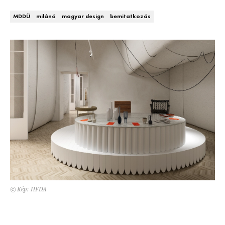
Kert és terasz
HÍRLEVÉL
MDDÜ
milánó
magyar design
bemitatkozás
© Kép: HFDA