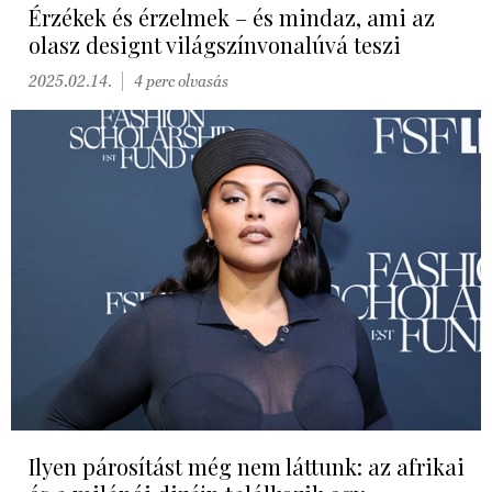
Érzékek és érzelmek – és mindaz, ami az
olasz designt világszínvonalúvá teszi
2025.02.14.
4 perc olvasás
Ilyen párosítást még nem láttunk: az afrikai