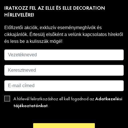
IRATKOZZ FEL AZ ELLE ÉS ELLE DECORATION
HÍRLEVELÉRE!
Előfizetői akciók, exkluzív eseménymeghívók és
cikkajánlók. Értesülj elsőként a velünk kapcsolatos hírekről
és less be a kulisszák mögé!
Adatkezelési
A hírlevél feliratkozáshoz ell kell fogadnod az
tájékoztatónkat
.