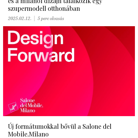
és a milánói dizájn találkozik egy
szupermodell otthonában
2025.02.12.
5 perc olvasás
Új formátumokkal bővül a Salone del
Mobile.Milano