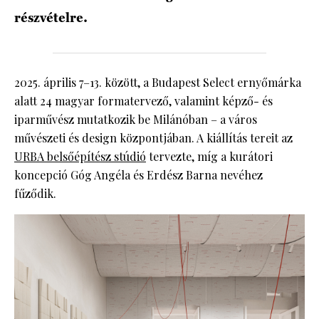
részvételre.
2025. április 7–13. között, a Budapest Select ernyőmárka
alatt 24 magyar formatervező, valamint képző- és
iparművész mutatkozik be Milánóban – a város
művészeti és design központjában. A kiállítás tereit az
URBA belsőépítész stúdió
tervezte, míg a kurátori
koncepció Góg Angéla és Erdész Barna nevéhez
fűződik.