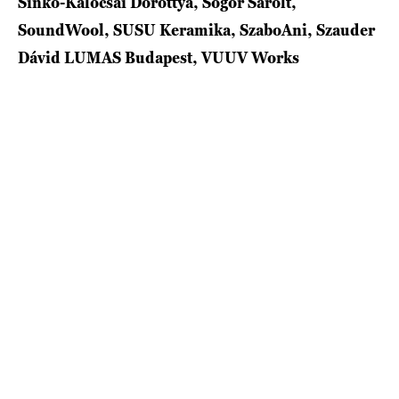
Sinkó-Kalocsai Dorottya, Sógor Sarolt,
SoundWool, SUSU Keramika, SzaboAni, Szauder
Dávid LUMAS Budapest, VUUV Works