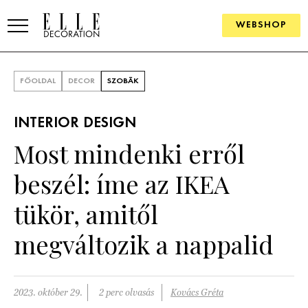
WEBSHOP
ELLE.HU
FŐOLDAL
DECOR
SZOBÁK
HÍREK
INTERIOR DESIGN
TRENDEK
Most mindenki erről
SZOBÁK
beszél: íme az IKEA
Konyha
ÖTLETEK
tükör, amitől
Fürdőszoba
SZÉP TEREK
megváltozik a nappalid
Nappali
Szállodák és vendégházak
WEBSHOP
Hálószoba
Lakások
2023. október 29.
2 perc olvasás
Kovács Gréta