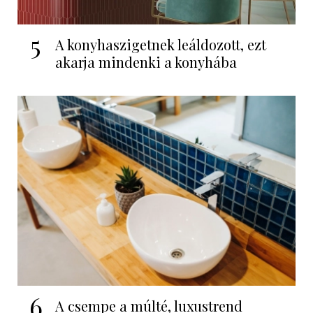
5
A konyhaszigetnek leáldozott, ezt
akarja mindenki a konyhába
6
A csempe a múlté, luxustrend