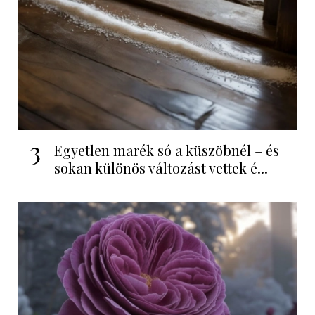
3
Egyetlen marék só a küszöbnél – és
sokan különös változást vettek é...