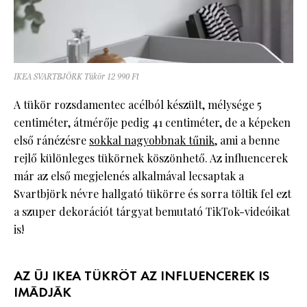
IKEA SVARTBJÖRK Tükör 12 990 Ft
A tükör rozsdamentec acélból készült, mélysége 5
centiméter, átmérője pedig 41 centiméter, de a képeken
első ránézésre
sokkal nagyobbnak tűnik
, ami a benne
rejlő különleges tükörnek köszönhető. Az influencerek
már az első megjelenés alkalmával lecsaptak a
Svartbjörk névre hallgató tükörre és sorra töltik fel ezt
a szuper dekorációt tárgyat bemutató TikTok-videóikat
is!
AZ ÚJ IKEA TÜKRÖT AZ INFLUENCEREK IS
IMÁDJÁK