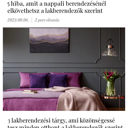
5 hiba, amit a nappali berendezésénél
elkövethetsz a lakberendezők szerint
2023.08.06.
2 perc olvasás
3 lakberendezési tárgy, ami közönségessé
tesz minden otthont a lakberendezők szerint