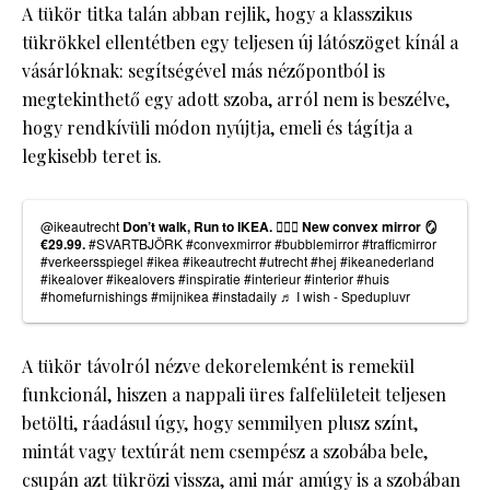
A tükör titka talán abban rejlik, hogy a klasszikus
tükrökkel ellentétben egy teljesen új látószöget kínál a
vásárlóknak: segítségével más nézőpontból is
megtekinthető egy adott szoba, arról nem is beszélve,
hogy rendkívüli módon nyújtja, emeli és tágítja a
legkisebb teret is.
@ikeautrecht
Don’t walk, Run to IKEA. 🏃🏼‍♀️ New convex mirror 🪞
€29.99.
#SVARTBJÖRK
#convexmirror
#bubblemirror
#trafficmirror
#verkeersspiegel
#ikea
#ikeautrecht
#utrecht
#hej
#ikeanederland
#ikealover
#ikealovers
#inspiratie
#interieur
#interior
#huis
#homefurnishings
#mijnikea
#instadaily
♬ I wish - Spedupluvr
A tükör távolról nézve dekorelemként is remekül
funkcionál, hiszen a nappali üres falfelületeit teljesen
betölti, ráadásul úgy, hogy semmilyen plusz színt,
mintát vagy textúrát nem csempész a szobába bele,
csupán azt tükrözi vissza, ami már amúgy is a szobában