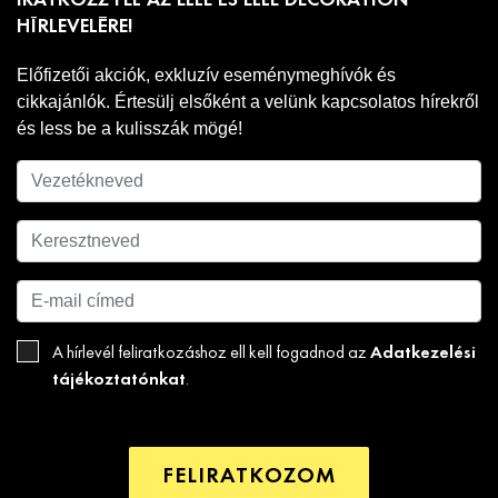
IRATKOZZ FEL AZ ELLE ÉS ELLE DECORATION
HÍRLEVELÉRE!
Előfizetői akciók, exkluzív eseménymeghívók és
cikkajánlók. Értesülj elsőként a velünk kapcsolatos hírekről
és less be a kulisszák mögé!
Adatkezelési
A hírlevél feliratkozáshoz ell kell fogadnod az
tájékoztatónkat
.
FELIRATKOZOM