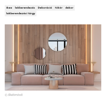
Kert és terasz
HÍRLEVÉL
ikea
lakberendezés
Dekoráció
tükör
dekor
lakberendezési tárgy
© Shutterstock