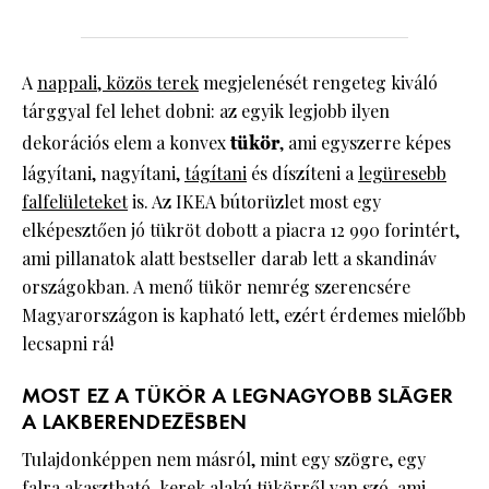
A
nappali, közös terek
megjelenését rengeteg kiváló
tárggyal fel lehet dobni: az egyik legjobb ilyen
dekorációs elem a konvex
tükör
, ami egyszerre képes
lágyítani, nagyítani,
tágítani
és díszíteni a
legüresebb
falfelületeket
is. Az IKEA bútorüzlet most egy
elképesztően jó tükröt dobott a piacra 12 990 forintért,
ami pillanatok alatt bestseller darab lett a skandináv
országokban. A menő tükör nemrég szerencsére
Magyarországon is kapható lett, ezért érdemes mielőbb
lecsapni rá!
MOST EZ A TÜKÖR A LEGNAGYOBB SLÁGER
A LAKBERENDEZÉSBEN
Tulajdonképpen nem másról, mint egy szögre, egy
falra akasztható, kerek alakú tükörről van szó, ami