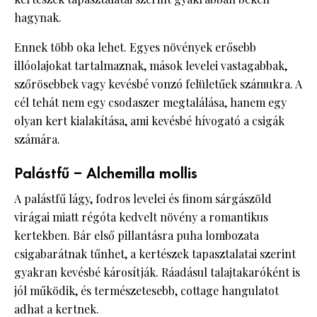
hagynak.
Ennek több oka lehet. Egyes növények erősebb
illóolajokat tartalmaznak, mások levelei vastagabbak,
szőrösebbek vagy kevésbé vonzó felületűek számukra. A
cél tehát nem egy csodaszer megtalálása, hanem egy
olyan kert kialakítása, ami kevésbé hívogató a csigák
számára.
Palástfű – Alchemilla mollis
A palástfű lágy, fodros levelei és finom sárgászöld
virágai miatt régóta kedvelt növény a romantikus
kertekben. Bár első pillantásra puha lombozata
csigabarátnak tűnhet, a kertészek tapasztalatai szerint
gyakran kevésbé károsítják. Ráadásul talajtakaróként is
jól működik, és természetesebb, cottage hangulatot
adhat a kertnek.