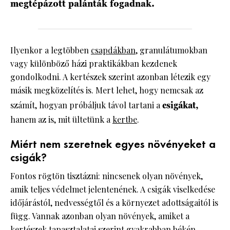
megtépázott palánták fogadnak.
Ilyenkor a legtöbben
csapdákban
, granulátumokban
vagy különböző házi praktikákban kezdenek
gondolkodni. A kertészek szerint azonban létezik egy
másik megközelítés is. Mert lehet, hogy nemcsak az
számít, hogyan próbáljuk távol tartani a
csigákat,
hanem az is, mit ültetünk a
kertbe
.
Miért nem szeretnek egyes növényeket a
csigák?
Fontos rögtön tisztázni: nincsenek olyan növények,
amik teljes védelmet jelentenének. A csigák viselkedése
időjárástól, nedvességtől és a környezet adottságaitól is
függ. Vannak azonban olyan növények, amiket a
kertészek tapasztalatai szerint gyakrabban békén