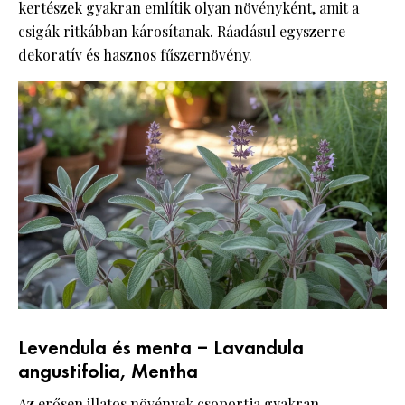
kertészek gyakran említik olyan növényként, amit a
csigák ritkábban károsítanak. Ráadásul egyszerre
dekoratív és hasznos fűszernövény.
Levendula és menta – Lavandula
angustifolia, Mentha
Az erősen illatos növények csoportja gyakran