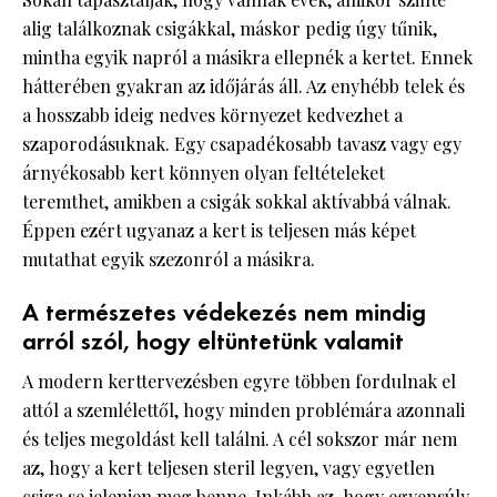
alig találkoznak csigákkal, máskor pedig úgy tűnik,
mintha egyik napról a másikra ellepnék a kertet. Ennek
hátterében gyakran az időjárás áll. Az enyhébb telek és
a hosszabb ideig nedves környezet kedvezhet a
szaporodásuknak. Egy csapadékosabb tavasz vagy egy
árnyékosabb kert könnyen olyan feltételeket
teremthet, amikben a csigák sokkal aktívabbá válnak.
Éppen ezért ugyanaz a kert is teljesen más képet
mutathat egyik szezonról a másikra.
A természetes védekezés nem mindig
arról szól, hogy eltüntetünk valamit
A modern kerttervezésben egyre többen fordulnak el
attól a szemlélettől, hogy minden problémára azonnali
és teljes megoldást kell találni. A cél sokszor már nem
az, hogy a kert teljesen steril legyen, vagy egyetlen
csiga se jelenjen meg benne. Inkább az, hogy egyensúly