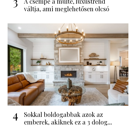
3
A csempe a múlté, luxustrend
váltja, ami meglehetősen olcsó
4
Sokkal boldogabbak azok az
emberek, akiknek ez a 3 dolog...