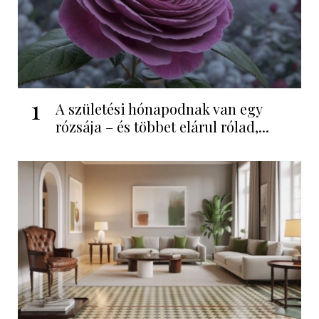
1
A születési hónapodnak van egy
rózsája – és többet elárul rólad,...