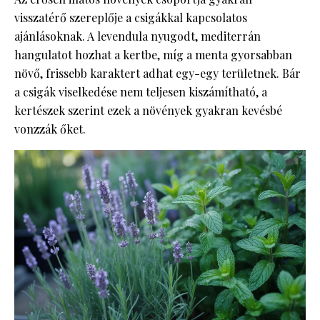
visszatérő szereplője a csigákkal kapcsolatos
ajánlásoknak. A levendula nyugodt, mediterrán
hangulatot hozhat a kertbe, míg a menta gyorsabban
növő, frissebb karaktert adhat egy-egy területnek. Bár
a csigák viselkedése nem teljesen kiszámítható, a
kertészek szerint ezek a növények gyakran kevésbé
vonzzák őket.