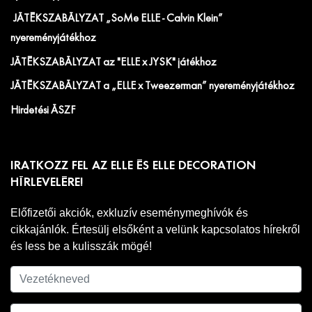
JÁTÉKSZABÁLYZAT „SoMe ELLE - Calvin Klein”
nyereményjátékhoz
JÁTÉKSZABÁLYZAT az "ELLE x JYSK" játékhoz
JÁTÉKSZABÁLYZAT a „ELLE x Tweezerman” nyereményjátékhoz
Hirdetési ÁSZF
IRATKOZZ FEL AZ ELLE ÉS ELLE DECORATION
HÍRLEVELÉRE!
Előfizetői akciók, exkluzív eseménymeghívók és
cikkajánlók. Értesülj elsőként a velünk kapcsolatos hírekről
és less be a kulisszák mögé!