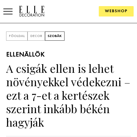
WEBSHOP
ELLE.HU
FŐOLDAL
DECOR
SZOBÁK
HÍREK
ELLENÁLLÓK
TRENDEK
A csigák ellen is lehet
SZOBÁK
növényekkel védekezni –
Konyha
ÖTLETEK
ezt a 7-et a kertészek
Fürdőszoba
SZÉP TEREK
szerint inkább békén
Nappali
Szállodák és vendégházak
WEBSHOP
hagyják
Hálószoba
Lakások