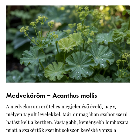
Medveköröm – Acanthus mollis
A medveköröm erőteljes megjelenésű évelő, nagy,
mélyen tagolt levelekkel. Már önmagában szoborszerű
hatást kelt a kertben. Vastagabb, keményebb lombozata
miatt a szakértők szerint sokszor kevésbé vonzó a