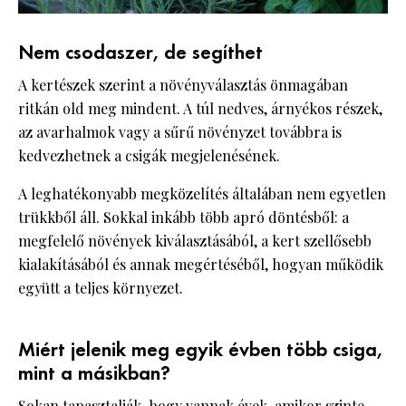
Nem csodaszer, de segíthet
A kertészek szerint a növényválasztás önmagában
ritkán old meg mindent. A túl nedves, árnyékos részek,
az avarhalmok vagy a sűrű növényzet továbbra is
kedvezhetnek a csigák megjelenésének.
A leghatékonyabb megközelítés általában nem egyetlen
trükkből áll. Sokkal inkább több apró döntésből: a
megfelelő növények kiválasztásából, a kert szellősebb
kialakításából és annak megértéséből, hogyan működik
együtt a teljes környezet.
Miért jelenik meg egyik évben több csiga,
mint a másikban?
Sokan tapasztalják, hogy vannak évek, amikor szinte