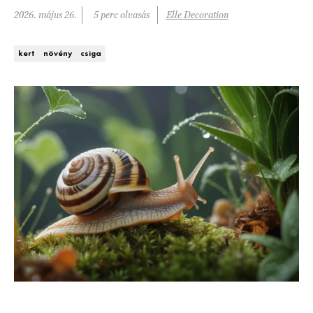
Kert és terasz
2026. május 26.
5 perc olvasás
Elle Decoration
HÍRLEVÉL
kert
növény
csiga