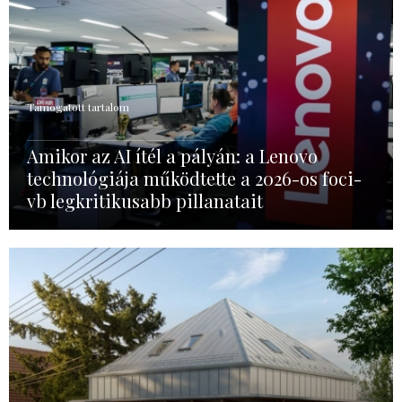
Támogatott tartalom
Amikor az AI ítél a pályán: a Lenovo
technológiája működtette a 2026-os foci-
vb legkritikusabb pillanatait