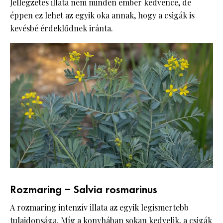
Jellegzetes illata nem minden ember kedvence, de
éppen ez lehet az egyik oka annak, hogy a csigák is
kevésbé érdeklődnek iránta.
Rozmaring – Salvia rosmarinus
A rozmaring intenzív illata az egyik legismertebb
tulajdonsága. Míg a konyhában sokan kedvelik, a csigák