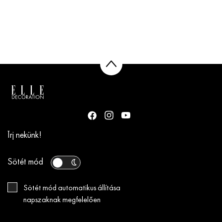
Írj nekünk!
Sötét mód
Sötét mód automatikus állítása
napszaknak megfelelően