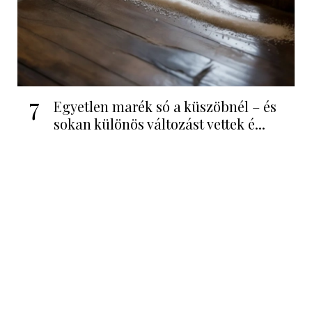
7
Egyetlen marék só a küszöbnél – és
sokan különös változást vettek é...