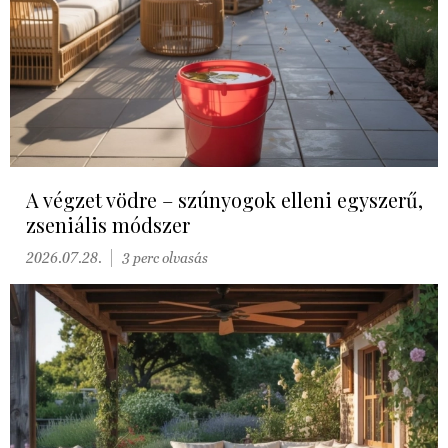
A végzet vödre – szúnyogok elleni egyszerű,
zseniális módszer
2026.07.28.
3 perc olvasás