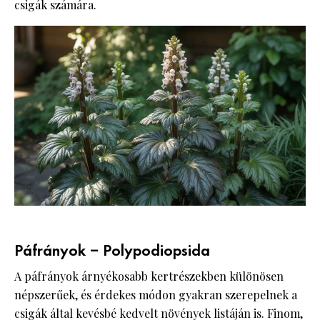
csigák számára.
Páfrányok – Polypodiopsida
A páfrányok árnyékosabb kertrészekben különösen
népszerűek, és érdekes módon gyakran szerepelnek a
csigák által kevésbé kedvelt növények listáján is. Finom,