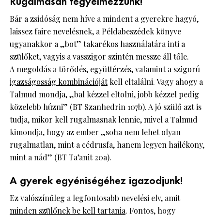
Rugalmasan fegyelmezzünk!
Bár a zsidóság nem híve a mindent a gyerekre hagyó,
laissez faire nevelésnek, a Példabeszédek könyve
ugyanakkor a „bot” takarékos használatára inti a
szülőket, vagyis a vasszigor szintén messze áll tőle.
A megoldás a törődés, együttérzés, valamint a szigorú
igazságosság kombinációját
kell eltalálni. Vagy ahogy a
Talmud mondja, „bal kézzel eltolni, jobb kézzel pedig
közelebb húzni” (BT Szanhedrin 107b). A jó szülő azt is
tudja, mikor kell rugalmasnak lennie, mivel a Talmud
kimondja, hogy az ember „soha nem lehet olyan
rugalmatlan, mint a cédrusfa, hanem legyen hajlékony,
mint a nád” (BT Ta’anit 20a).
A gyerek egyéniségéhez igazodjunk!
Ez valószínűleg a legfontosabb nevelési elv, amit
minden szülőnek be kell tartania
. Fontos, hogy