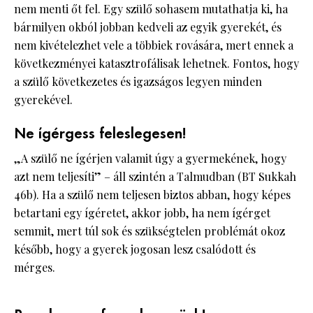
nem menti őt fel. Egy szülő sohasem mutathatja ki, ha
bármilyen okból jobban kedveli az egyik gyerekét, és
nem kivételezhet vele a többiek rovására, mert ennek a
következményei katasztrofálisak lehetnek. Fontos, hogy
a szülő következetes és igazságos legyen minden
gyerekével.
Ne ígérgess feleslegesen!
„A szülő ne ígérjen valamit úgy a gyermekének, hogy
azt nem teljesíti” – áll szintén a Talmudban (BT Sukkah
46b). Ha a szülő nem teljesen biztos abban, hogy képes
betartani egy ígéretet, akkor jobb, ha nem ígérget
semmit, mert túl sok és szükségtelen problémát okoz
később, hogy a gyerek jogosan lesz csalódott és
mérges.