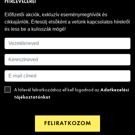
HÍRLEVELÉRE!
Előfizetői akciók, exkluzív eseménymeghívók és
cikkajánlók. Értesülj elsőként a velünk kapcsolatos hírekről
és less be a kulisszák mögé!
Adatkezelési
A hírlevél feliratkozáshoz ell kell fogadnod az
tájékoztatónkat
.
FELIRATKOZOM