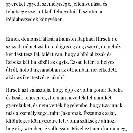
gyereket egyedi személyisége,
jellemvonásai és
tehetsége
szerint kell felnevelni áll szintén a
Példabeszédek könyvében.
Ennek demonstrálására Samson Raphael Hirsch 19.
századi német zsidó teológus egy egyszerű, de nehéz
kérdést tesz fel. Miért van, hogy a bibliai Izsák és
Rebeka két fia közül az egyik, Ézsau letért a helyes
útról, holott ugyanabban az otthonban nevelkedett,
akár az ikertestvére Jákob?
Hirsch azt válaszolja, hogy épp ez volt a gond: Rebeka
és Izsák teljesen egyformán nevelték fel mindkét
gyereküket, és nem vették figyelembe, hogy Ézsaunak
más a személyisége, mint Jákobnak. Ézsaunak saját,
különleges környezetre lett volna szüksége ahhoz,
hogy igaz emberré válhasson. Mivel ezt nem kapta meg,