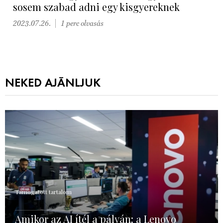
sosem szabad adni egy kisgyereknek
2023.07.26.
1 perc olvasás
NEKED AJÁNLJUK
Támogatott tartalom
Amikor az AI ítél a pályán: a Lenovo