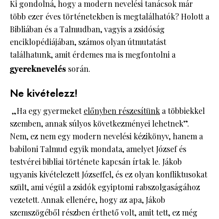
Ki gondolná, hogy a modern nevelési tanácsok már
több ezer éves történetekben is megtalálhatók? Holott a
Bibliában és a Talmudban, vagyis a zsidóság
enciklopédiájában, számos olyan útmutatást
találhatunk, amit érdemes ma is megfontolni a
gyereknevelés
során.
Ne kivételezz!
„Ha egy gyermeket
előnyben részesítünk
a többiekkel
szemben, annak súlyos következményei lehetnek”.
Nem, ez nem egy modern nevelési kézikönyv, hanem a
babiloni Talmud egyik mondata, amelyet József és
testvérei bibliai története kapcsán írtak le. Jákob
ugyanis kivételezett Józseffel, és ez olyan konfliktusokat
szült, ami végül a zsidók egyiptomi rabszolgaságához
vezetett. Annak ellenére, hogy az apa, Jákob
szemszögéből részben érthető volt, amit tett, ez még