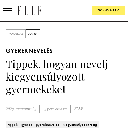
WEBSHOP
DIVAT
FŐOLDAL
ANYA
ELLE DIGITAL
GYEREKNEVELÉS
GOURMET AWARDS
Tippek, hogyan nevelj
SZÉPSÉG
kiegyensúlyozott
KULTÚRA
gyermekeket
PSZICHÉ
2023. augusztus 23.
3 perc olvasás
ELLE
ÉLETMÓD
PÁRKAPCSOLAT
tippek
gyerek
gyereknevelés
kiegyensúlyozottság