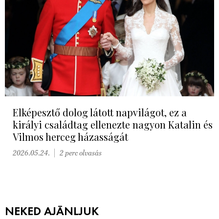
Elképesztő dolog látott napvilágot, ez a
királyi családtag ellenezte nagyon Katalin és
Vilmos herceg házasságát
2026.05.24.
2 perc olvasás
NEKED AJÁNLJUK