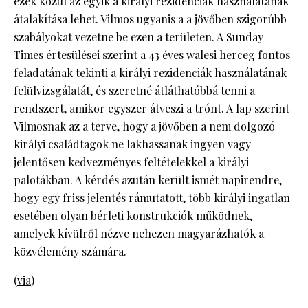
ezek közül az egyik a királyi rezidenciák használatának
átalakítása lehet. Vilmos ugyanis a a jövőben szigorúbb
szabályokat vezetne be ezen a területen. A Sunday
Times értesülései szerint a 43 éves walesi herceg fontos
feladatának tekinti a királyi rezidenciák használatának
felülvizsgálatát, és szeretné átláthatóbbá tenni a
rendszert, amikor egyszer átveszi a trónt. A lap szerint
Vilmosnak az a terve, hogy a jövőben a nem dolgozó
királyi családtagok ne lakhassanak ingyen vagy
jelentősen kedvezményes feltételekkel a királyi
palotákban. A kérdés azután került ismét napirendre,
hogy egy friss jelentés rámutatott, több
királyi ingatlan
esetében olyan bérleti konstrukciók működnek,
amelyek kívülről nézve nehezen magyarázhatók a
közvélemény számára.
(
via
)