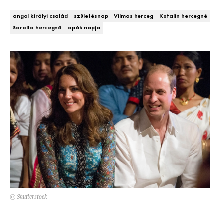
DECOR
angol királyi család
születésnap
Vilmos herceg
Katalin hercegné
Sarolta hercegnő
apák napja
Hírek
HOROSZKÓP
Trendek
SZTÁRHÍREK
Szobák
BUSINESS
Ötletek
ANYA
Szép terek
AWARDS
BEAUTY AWARDS
EVENT
© Shutterstock
WEBSHOP