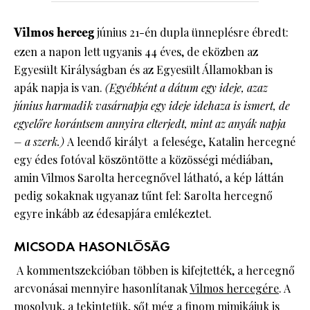
Vilmos herceg
június 21-én dupla ünneplésre ébredt:
ezen a napon lett ugyanis 44 éves, de eközben az
Egyesült Királyságban és az Egyesült Államokban is
apák napja is van.
(Egyébként a dátum egy ideje, azaz
június harmadik vasárnapja egy ideje idehaza is ismert, de
egyelőre korántsem annyira elterjedt, mint az anyák napja
– a szerk.)
A leendő királyt a felesége, Katalin hercegné
egy édes fotóval köszöntötte a közösségi médiában,
amin Vilmos Sarolta hercegnővel látható, a kép láttán
pedig sokaknak ugyanaz tűnt fel: Sarolta hercegnő
egyre inkább az édesapjára emlékeztet.
MICSODA HASONLÓSÁG
A kommentszekcióban többen is kifejtették, a hercegnő
arcvonásai mennyire hasonlítanak
Vilmos hercegére
. A
mosolyuk, a tekintetük, sőt még a finom mimikájuk is