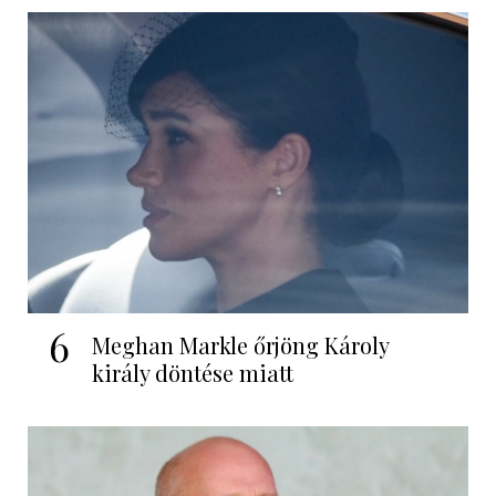
6
Meghan Markle őrjöng Károly
király döntése miatt