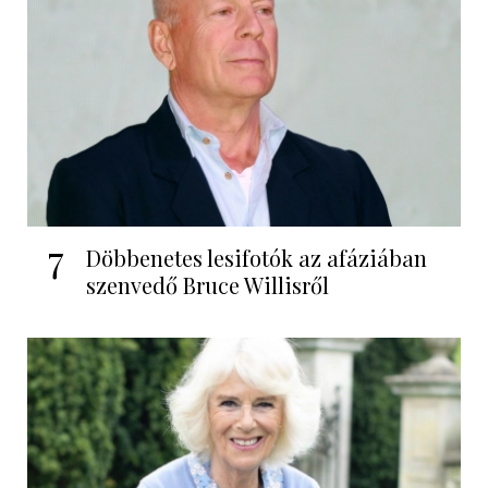
7
Döbbenetes lesifotók az afáziában
szenvedő Bruce Willisről