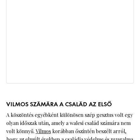
VILMOS SZÁMÁRA A CSALÁD AZ ELSŐ
A köszöntés egyébként különösen szép gesztus volt egy
olyan időszak után, amely a walesi család számára nem
volt könnyű.
Vilmos
korábban őszintén beszélt arról,
hogy az elmúlt években a családja védelme és nyugalma