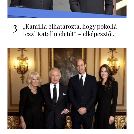
3
„Kamilla elhatározta, hogy pokollá
teszi Katalin életét” – elképesztő...