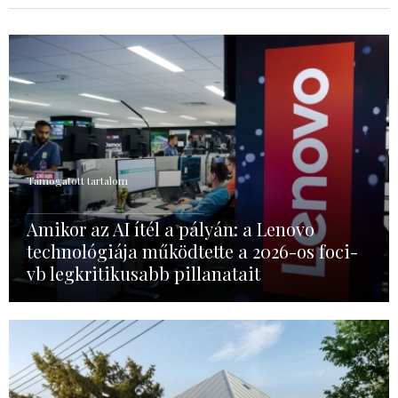
Támogatott tartalom
Amikor az AI ítél a pályán: a Lenovo
technológiája működtette a 2026-os foci-
vb legkritikusabb pillanatait