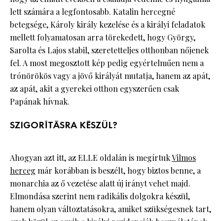
lett számára a legfontosabb. Katalin hercegné
betegsége, Károly király kezelése és a királyi feladatok
mellett folyamatosan arra törekedett, hogy György,
Sarolta és Lajos stabil, szeretetteljes otthonban nőjenek
fel. A most megosztott kép pedig egyértelműen nem a
trónörökös vagy a jövő királyát mutatja, hanem az apát,
az apát, akit a gyerekei otthon egyszerűen csak
Papának hívnak.
SZIGORÍTÁSRA KÉSZÜL?
Ahogyan azt itt, az ELLE oldalán is megírtuk
Vilmos
herceg
már korábban is beszélt, hogy biztos benne, a
monarchia az ő vezetése alatt új irányt vehet majd.
Elmondása szerint nem radikális dolgokra készül,
hanem olyan változtatásokra, amiket szükségesnek tart,