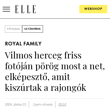
WEBSHOP
DIVAT
FŐOLDAL
SZTÁRHÍREK
ELLE DIGITAL
ROYAL FAMILY
GOURMET AWARDS
Vilmos herceg friss
SZÉPSÉG
fotóján pörög most a net,
KULTÚRA
elképesztő, amit
PSZICHÉ
kiszúrtak a rajongók
ÉLETMÓD
2026. június 21.
3 perc olvasás
ELLE
PÁRKAPCSOLAT