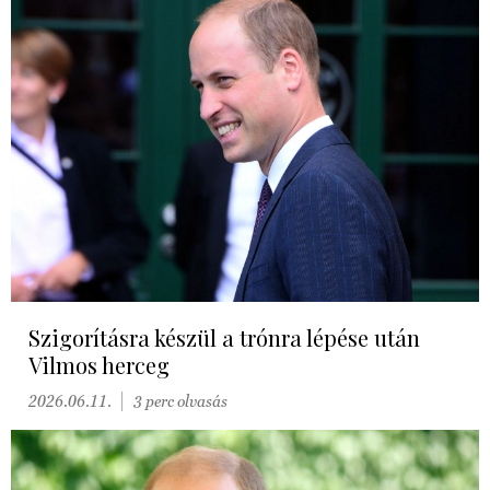
Szigorításra készül a trónra lépése után
Vilmos herceg
2026.06.11.
3 perc olvasás