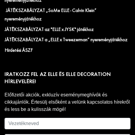
nyereményjátékhoz
JÁTÉKSZABÁLYZAT „SoMe ELLE - Calvin Klein”
nyereményjátékhoz
JÁTÉKSZABÁLYZAT az "ELLE x JYSK" játékhoz
JÁTÉKSZABÁLYZAT a „ELLE x Tweezerman” nyereményjátékhoz
Hirdetési ÁSZF
IRATKOZZ FEL AZ ELLE ÉS ELLE DECORATION
HÍRLEVELÉRE!
Előfizetői akciók, exkluzív eseménymeghívók és
cikkajánlók. Értesülj elsőként a velünk kapcsolatos hírekről
és less be a kulisszák mögé!