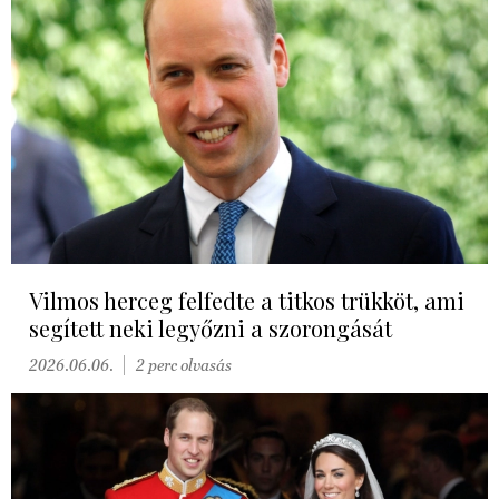
Vilmos herceg felfedte a titkos trükköt, ami
segített neki legyőzni a szorongását
2026.06.06.
2 perc olvasás