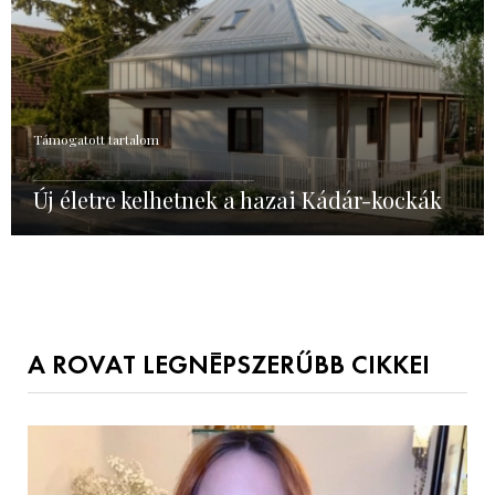
Támogatott tartalom
Új életre kelhetnek a hazai Kádár-kockák
A ROVAT LEGNÉPSZERŰBB CIKKEI