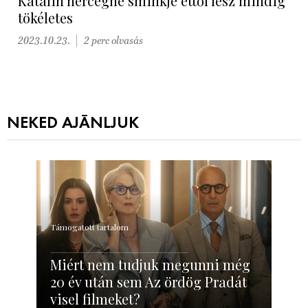
Katalin hercegné sminkje ettől lesz mindig
tökéletes
2023.10.23.
2 perc olvasás
NEKED AJÁNLJUK
Támogatott tartalom
Miért nem tudjuk megunni még
20 év után sem Az ördög Pradát
visel filmeket?