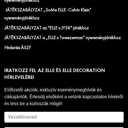
nyereményjátékhoz
JÁTÉKSZABÁLYZAT „SoMe ELLE - Calvin Klein”
nyereményjátékhoz
JÁTÉKSZABÁLYZAT az "ELLE x JYSK" játékhoz
JÁTÉKSZABÁLYZAT a „ELLE x Tweezerman” nyereményjátékhoz
Hirdetési ÁSZF
IRATKOZZ FEL AZ ELLE ÉS ELLE DECORATION
HÍRLEVELÉRE!
Előfizetői akciók, exkluzív eseménymeghívók és
cikkajánlók. Értesülj elsőként a velünk kapcsolatos hírekről
és less be a kulisszák mögé!