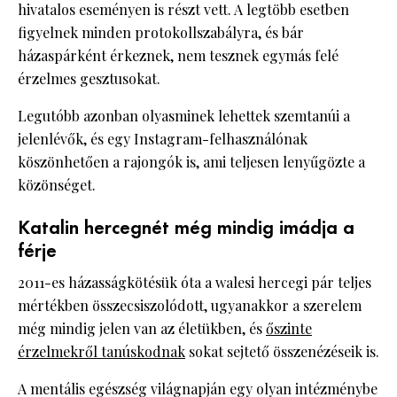
hivatalos eseményen is részt vett. A legtöbb esetben
figyelnek minden protokollszabályra, és bár
házaspárként érkeznek, nem tesznek egymás felé
érzelmes gesztusokat.
Legutóbb azonban olyasminek lehettek szemtanúi a
jelenlévők, és egy Instagram-felhasználónak
köszönhetően a rajongók is, ami teljesen lenyűgözte a
közönséget.
Katalin hercegnét még mindig imádja a
férje
2011-es házasságkötésük óta a walesi hercegi pár teljes
mértékben összecsiszolódott, ugyanakkor a szerelem
még mindig jelen van az életükben, és
őszinte
érzelmekről tanúskodnak
sokat sejtető összenézéseik is.
A mentális egészség világnapján egy olyan intézménybe