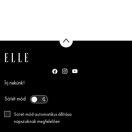
Írj nekünk!
Sötét mód
Sötét mód automatikus állítása
napszaknak megfelelően