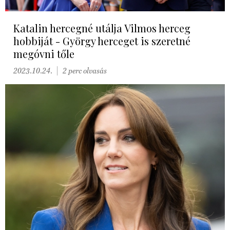
Katalin hercegné utálja Vilmos herceg
hobbiját - György herceget is szeretné
megóvni tőle
2023.10.24.
2 perc olvasás