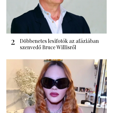
2
Döbbenetes lesifotók az afáziában
szenvedő Bruce Willisről