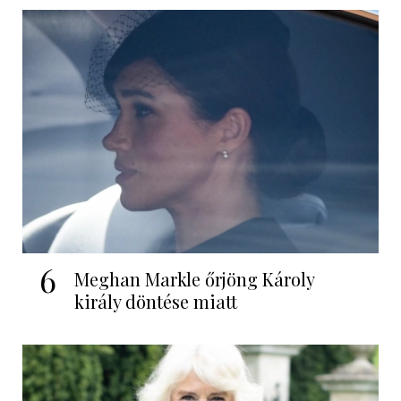
6
Meghan Markle őrjöng Károly
király döntése miatt