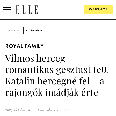
WEBSHOP
DIVAT
FŐOLDAL
SZTÁRHÍREK
ELLE DIGITAL
ROYAL FAMILY
GOURMET AWARDS
Vilmos herceg
SZÉPSÉG
romantikus gesztust tett
KULTÚRA
Katalin hercegné fel – a
PSZICHÉ
rajongók imádják érte
ÉLETMÓD
2023. október 24.
1 perc olvasás
ELLE
PÁRKAPCSOLAT