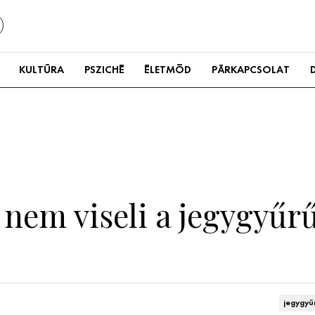
KULTÚRA
PSZICHÉ
ÉLETMÓD
PÁRKAPCSOLAT
 nem viseli a jegygyűr
jegygyű