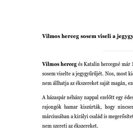
Vilmos herceg sosem viseli a jegyg
Vilmos herceg
és Katalin hercegné már 1
sosem viselte a jegygyűrűjét. Nos, most ki
nem állhatja az ékszereket saját magán, ez
A házaspár néhány nappal ezelőtt egy édes
rajongók hamar kiszúrták, hogy nincs
márciusában a királyi család is megerősíte
nem szereti az ékszereket.