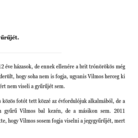
yűrűjét.
2 éve házasok, de ennek ellenére a brit trónörökös még
derült, hogy soha nem is fogja, ugyanis Vilmos herceg ki
ért nem viseli a gyűrűjét sem.
 közös fotót tett közzé az évfordulójuk alkalmából, de a
en gyűrű Vilmos bal kezén, de a másikon sem. 2011
tte, hogy Vilmos sosem fogja viselni a jegygyűrűjét, mert