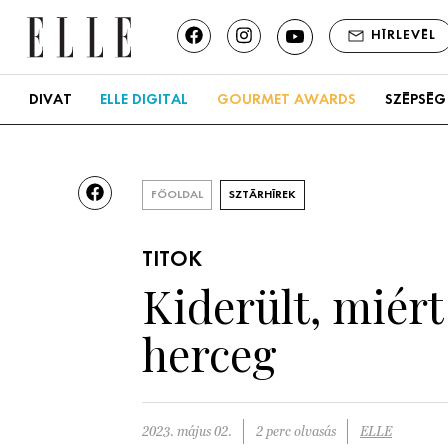
HÍRLEVÉL
DIVAT
ELLE DIGITAL
GOURMET AWARDS
SZÉPSÉG
FŐOLDAL
SZTÁRHÍREK
TITOK
Kiderült, miért
herceg
2023. május 02.
2 perc olvasás
ELLE