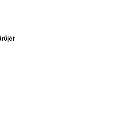
rűjét