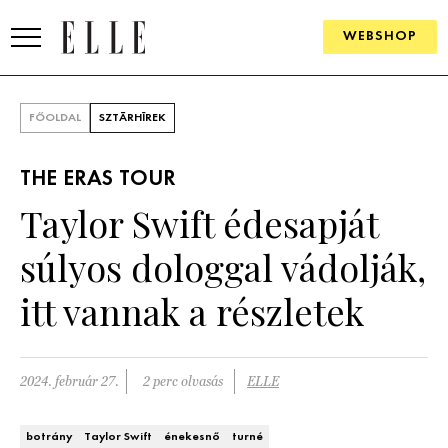
WEBSHOP
DIVAT
FŐOLDAL
SZTÁRHÍREK
ELLE DIGITAL
THE ERAS TOUR
GOURMET AWARDS
Taylor Swift édesapját
SZÉPSÉG
súlyos dologgal vádolják,
KULTÚRA
itt vannak a részletek
PSZICHÉ
2024. február 27.
2 perc olvasás
ELLE
ÉLETMÓD
PÁRKAPCSOLAT
botrány
Taylor Swift
énekesnő
turné