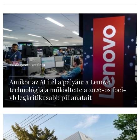
Támogatott tartalom
Amikor az AI ítél a pályán: a Lenovo
technológiája működtette a 2026-os foci-
vb legkritikusabb pillanatait