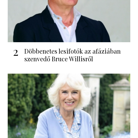
2
Döbbenetes lesifotók az afáziában
szenvedő Bruce Willisről