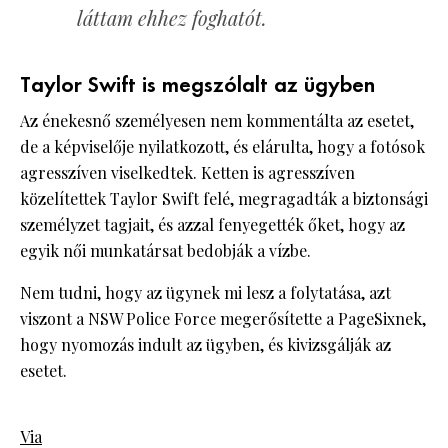
láttam ehhez foghatót.
Taylor Swift is megszólalt az ügyben
Az énekesnő személyesen nem kommentálta az esetet,
de a képviselője nyilatkozott, és elárulta, hogy a fotósok
agresszíven viselkedtek. Ketten is agresszíven
közelítettek Taylor Swift felé, megragadták a biztonsági
személyzet tagjait, és azzal fenyegették őket, hogy az
egyik női munkatársat bedobják a vízbe.
Nem tudni, hogy az ügynek mi lesz a folytatása, azt
viszont a NSW Police Force megerősítette a PageSixnek,
hogy nyomozás indult az ügyben, és kivizsgálják az
esetet.
Via