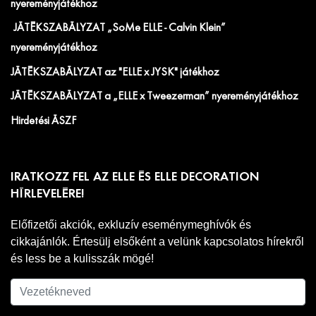
nyereményjátékhoz
JÁTÉKSZABÁLYZAT „SoMe ELLE - Calvin Klein”
nyereményjátékhoz
JÁTÉKSZABÁLYZAT az "ELLE x JYSK" játékhoz
JÁTÉKSZABÁLYZAT a „ELLE x Tweezerman” nyereményjátékhoz
Hirdetési ÁSZF
IRATKOZZ FEL AZ ELLE ÉS ELLE DECORATION
HÍRLEVELÉRE!
Előfizetői akciók, exkluzív eseménymeghívók és
cikkajánlók. Értesülj elsőként a velünk kapcsolatos hírekről
és less be a kulisszák mögé!