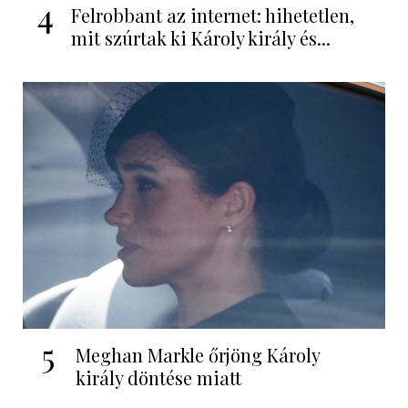
4
Felrobbant az internet: hihetetlen,
mit szúrtak ki Károly király és...
5
Meghan Markle őrjöng Károly
király döntése miatt