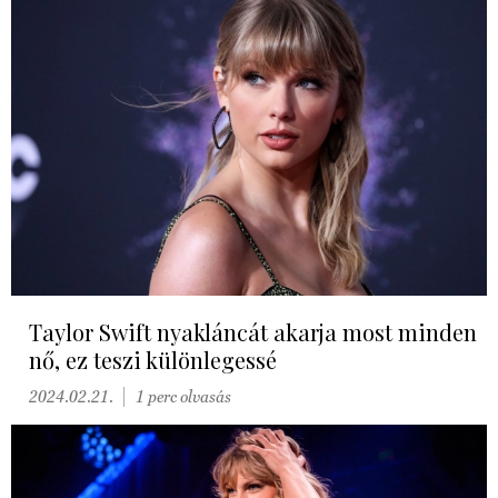
Taylor Swift nyakláncát akarja most minden
nő, ez teszi különlegessé
2024.02.21.
1 perc olvasás