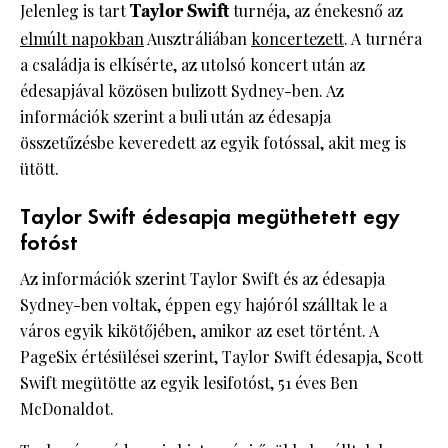
Jelenleg is tart
Taylor Swift
turnéja, az énekesnő az
elmúlt napokban
Ausztráliában
koncertezett
. A turnéra
a családja is elkísérte, az utolsó koncert után az
édesapjával közösen bulizott Sydney-ben. Az
információk szerint a buli után az édesapja
összetűzésbe keveredett az egyik fotóssal, akit meg is
ütött.
Taylor Swift édesapja megüthetett egy
fotóst
Az információk szerint Taylor Swift és az édesapja
Sydney-ben voltak, éppen egy hajóról szálltak le a
város egyik kikötőjében, amikor az eset történt. A
PageSix értésülései szerint, Taylor Swift édesapja, Scott
Swift megütötte az egyik lesifotóst, 51 éves Ben
McDonaldot.