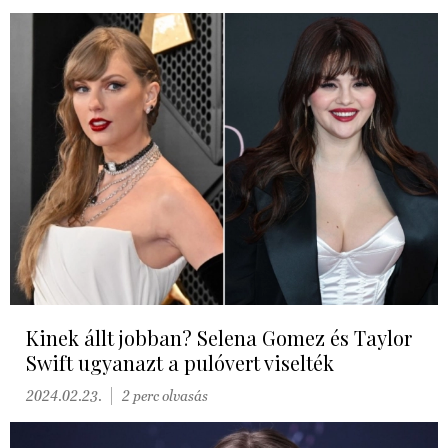
Kinek állt jobban? Selena Gomez és Taylor
Swift ugyanazt a pulóvert viselték
2024.02.23.
2 perc olvasás