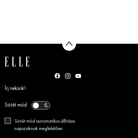
Írj nekünk!
Sötét mód
Sötét mód automatikus állítása
napszaknak megfelelően