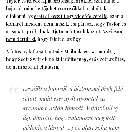
Taylor és az édesapja biztonsági őrökkel szálltak le a
hajóról, mindkettőjüket esernyőkkel próbálták
eltakarni. Az
esetről készült egy videófelvétel is
, ezen a
konkrét incidens nem látszik, csupán az, hogy Taylor és
a csapata próbálnak átjutni a fotósok között. Az viszont
nem derült ki
, hogy fajult el az ügy.
A fotós nyilatkozott a Daily Mailnek, és azt mondta,
hogy Scott Swift ok nélkül ütötte meg, erős volt az ütés,
de nem szorult ellátásra.
Leszállt a hajóról, a biztonsági őrök felé
sétált, majd esernyőt nyomtak az
arcunkba, aztán támadt. Valószínűleg
úgy döntött, hogy valamiért meg kell
védenie a lányát. 23 év alatt soha nem