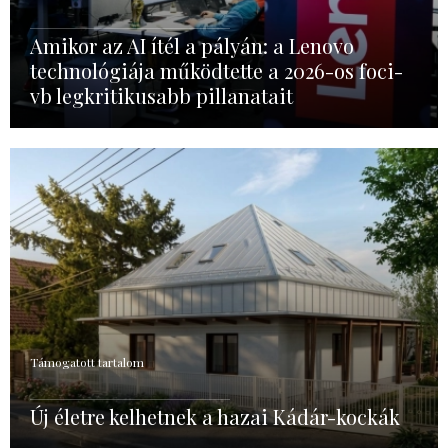
Amikor az AI ítél a pályán: a Lenovo
technológiája működtette a 2026-os foci-
vb legkritikusabb pillanatait
Támogatott tartalom
Új életre kelhetnek a hazai Kádár-kockák