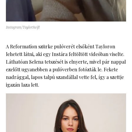
Instagram/TaylorSwift
A Reformation szürke pulóverét elsőként Tayloron
lehetett látni, aki egy Instára feltöltött videóban viselte.
Láthatóan Selena tetszését is elnyerte, mivel pár nappal
ezelőtt ugyanebben a pulóverben fotózták le. Fekete
nadrággal, lapos talpú szandállal vette fel, így a szettje
igazán laza lett.