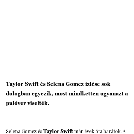
HÍRLEVÉL
Taylor Swift és Selena Gomez ízlése sok
dologban egyezik, most mindketten ugyanazt a
pulóver viselték.
Selena Gomez és
Taylor Swift
már évek óta barátok. A