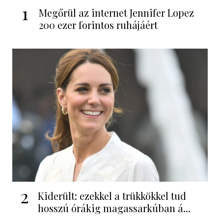
1
Megőrül az internet Jennifer Lopez
200 ezer forintos ruhájáért
2
Kiderült: ezekkel a trükkökkel tud
hosszú órákig magassarkúban á...