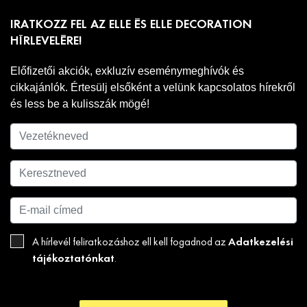
IRATKOZZ FEL AZ ELLE ÉS ELLE DECORATION
HÍRLEVELÉRE!
Előfizetői akciók, exkluzív eseménymeghívók és
cikkajánlók. Értesülj elsőként a velünk kapcsolatos hírekről
és less be a kulisszák mögé!
Adatkezelési
A hírlevél feliratkozáshoz ell kell fogadnod az
tájékoztatónkat
.