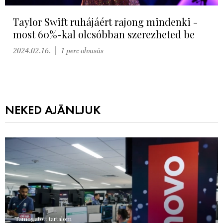
Taylor Swift ruhájáért rajong mindenki -
most 60%-kal olcsóbban szerezheted be
2024.02.16.
1 perc olvasás
NEKED AJÁNLJUK
Támogatott tartalom