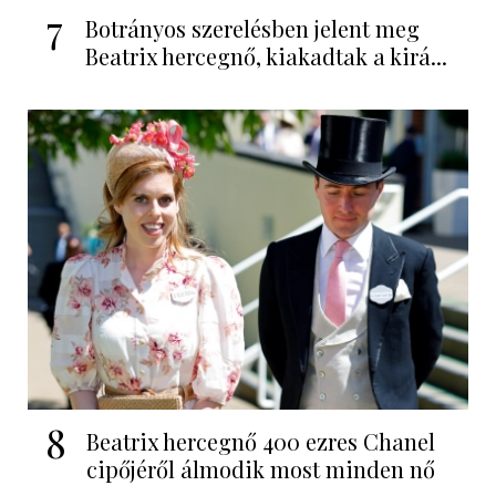
7
Botrányos szerelésben jelent meg
Beatrix hercegnő, kiakadtak a kirá...
8
Beatrix hercegnő 400 ezres Chanel
cipőjéről álmodik most minden nő