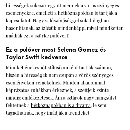
hírességek sokszor együtt mennek a vörös szőnyeges
eseményekre, emellett a hétköznapokban is tartják a
kapcsolatot. Nagy valószínűséggel sok dologban
hasonlítanak, az ízlésük mindenképp, mivel mindketten
imádják ezt a szürke pulóvert!
Ez a pulóver most Selena Gomez és
Taylor Swift kedvence
Mindkét énekesnőt
stílusikonként tartják számon
,
hiszen a hírességek nem csupán a vörös szőnyeges
eseményeken remekelnek. Minden alkalommal
káprázatos ruhákban érkeznek, a szettjeik szinte
mindig emlékezetesek. Ám a sztárok nagy hangsúlyt
fektetnek a
hétköznapokban is a divatra
, le sem
tagadhatnák, hogy imádják a trendeket.