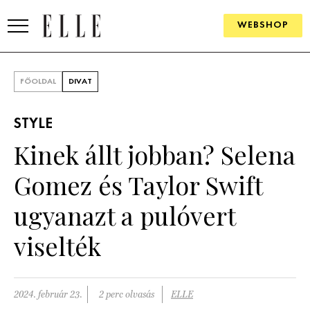
WEBSHOP
DIVAT
FŐOLDAL
DIVAT
ELLE DIGITAL
STYLE
GOURMET AWARDS
Kinek állt jobban? Selena
SZÉPSÉG
Gomez és Taylor Swift
KULTÚRA
ugyanazt a pulóvert
PSZICHÉ
viselték
ÉLETMÓD
2024. február 23.
2 perc olvasás
ELLE
PÁRKAPCSOLAT