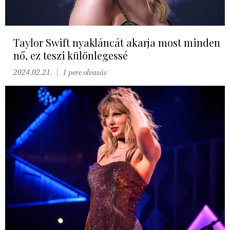
Taylor Swift nyakláncát akarja most minden
nő, ez teszi különlegessé
2024.02.21.
1 perc olvasás