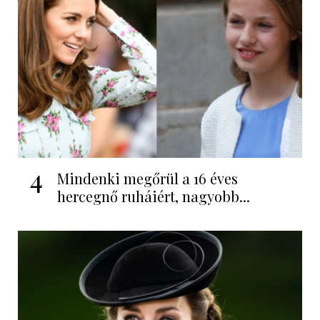
4
Mindenki megőrül a 16 éves
hercegnő ruháiért, nagyobb...