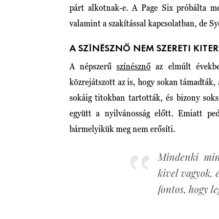
párt alkotnak-e. A Page Six próbálta me
valamint a szakítással kapcsolatban, de 
A SZÍNÉSZNŐ NEM SZERETI KITE
A népszerű
színésznő
az elmúlt évekbe
közrejátszott az is, hogy sokan támadták, 
sokáig titokban tartották, és bizony so
együtt a nyilvánosság előtt. Emiatt pe
bármelyikük meg nem erősíti.
Mindenki min
kivel vagyok, 
fontos, hogy l