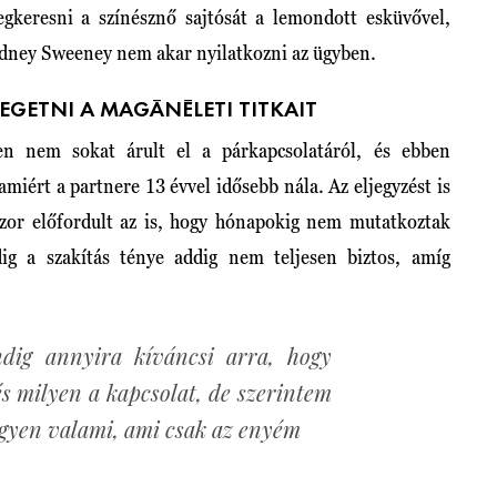
gkeresni a színésznő sajtósát a lemondott esküvővel,
Sydney Sweeney nem akar nyilatkozni az ügyben.
REGETNI A MAGÁNÉLETI TITKAIT
n nem sokat árult el a párkapcsolatáról, és ebben
amiért a partnere 13 évvel idősebb nála. Az eljegyzést is
kszor előfordult az is, hogy hónapokig nem mutatkoztak
dig a szakítás ténye addig nem teljesen biztos, amíg
dig annyira kíváncsi arra, hogy
és milyen a kapcsolat, de szerintem
egyen valami, ami csak az enyém