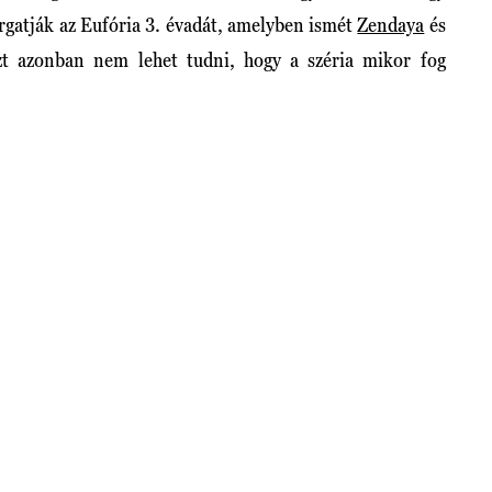
rgatják az Eufória 3. évadát, amelyben ismét
Zendaya
és
zt azonban nem lehet tudni, hogy a széria mikor fog