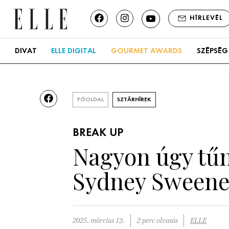
HÍRLEVÉL
DIVAT
ELLE DIGITAL
GOURMET AWARDS
SZÉPSÉG
FŐOLDAL
SZTÁRHÍREK
BREAK UP
Nagyon úgy tűni
Sydney Sweene
2025. március 13.
2 perc olvasás
ELLE