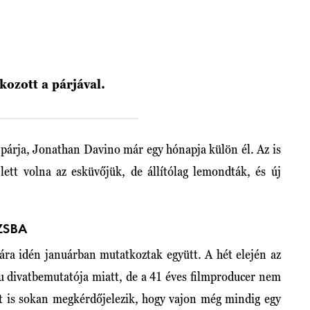
ozott a párjával.
 párja, Jonathan Davino már egy hónapja külön él. Az is
lett volna az esküvőjük, de állítólag lemondták, és új
ZSBA
jára idén januárban mutatkoztak együtt. A hét elején az
iu divatbemutatója miatt, de a 41 éves filmproducer nem
att is sokan megkérdőjelezik, hogy vajon még mindig egy