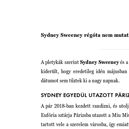
Sydney Sweeney régóta nem mutatk
A pletykák szerint
Sydney Sweeney
és a
kiderült, hogy eredetileg idén májusban 
dátumot sem tűztek ki a nagy napnak.
SYDNEY EGYEDÜL UTAZOTT PÁRI
A pár 2018-ban kezdett randizni, és utol
Eufória sztárja Párizsba utazott a Miu M
tartott vele a szerelem városba, így emi