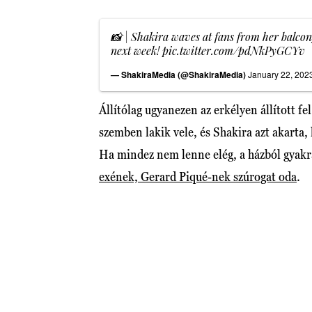
📸 | Shakira waves at fans from her balco
next week!
pic.twitter.com/pdNkPyGCYv
— ShakiraMedia (@ShakiraMedia)
January 22, 202
Állítólag ugyanezen az erkélyen állított f
szemben lakik vele, és Shakira azt akarta
Ha mindez nem lenne elég, a házból gyakra
exének, Gerard Piqué-nek szúrogat oda
.