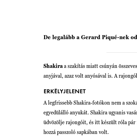
De legalább a Gerard Piqué-nek od
Shakira
a szakítás miatt csúnyán összeves
anyjával, azaz volt anyósával is. A rajon
ERKÉLYJELENET
A legfrissebb Shakira-fotókon nem a szoká
egyedülálló anyukát. Shakira ugyanis vasá
üdvözölje rajongóit, és itt készült róla p
hozzá passzoló sapkában volt.