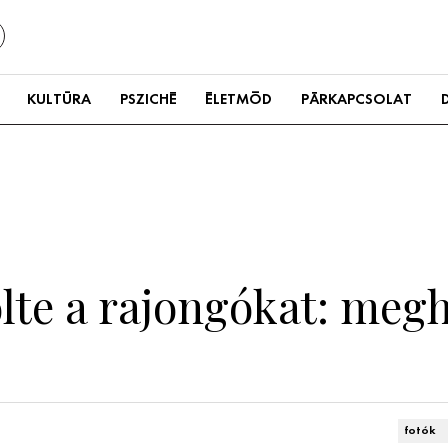
KULTÚRA
PSZICHÉ
ÉLETMÓD
PÁRKAPCSOLAT
lte a rajongókat: meg
fotók