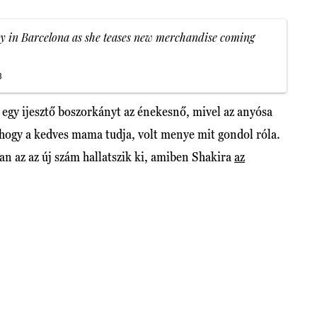
ny in Barcelona as she teases new merchandise coming
3
el egy ijesztő boszorkányt az énekesnő, mivel az anyósa
, hogy a kedves mama tudja, volt menye mit gondol róla.
n az az új szám hallatszik ki, amiben Shakira
az