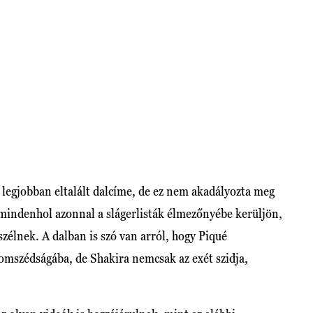
legjobban eltalált dalcíme, de ez nem akadályozta meg
l mindenhol azonnal a slágerlisták élmezőnyébe kerüljön,
szélnek. A dalban is szó van arról, hogy Piqué
zomszédságába, de Shakira nemcsak az exét szidja,