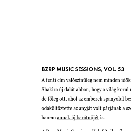
BZRP MUSIC SESSIONS, VOL. 53
A fenti cím valószínűleg nem minden idők 
Shakira új dalát abban, hogy a világ körü
de főleg ott, ahol az emberek spanyolul be
odaköltöztette az anyját volt párjának a s
hanem
annak új barátnőjét
is.