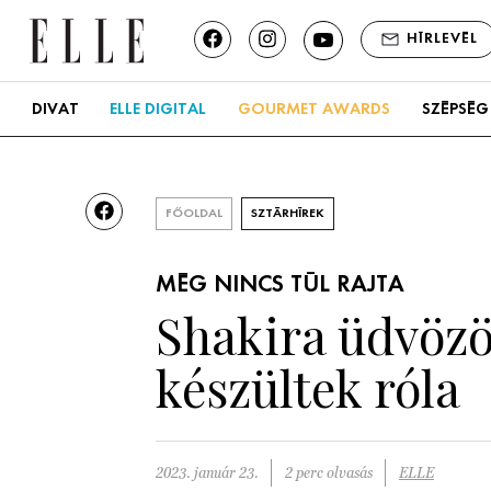
HÍRLEVÉL
DIVAT
ELLE DIGITAL
GOURMET AWARDS
SZÉPSÉG
FŐOLDAL
SZTÁRHÍREK
MÉG NINCS TÚL RAJTA
Shakira üdvözö
készültek róla
2023. január 23.
2 perc olvasás
ELLE