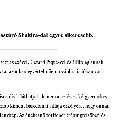
aszúró Shakira-dal egyre sikeresebb.
zett az exével, Gerard Piqué-vel és állítólag annak
gókkal azonban egyértelműen továbbra is jóban van.
sos dívát láthatjuk, hanem a 45 éves, kétgyermekes,
rnap kiment barcelonai villája erkélyére, hogy onnan
ár fénykép. Az énekesnő törtfehér tréningfelsőben és