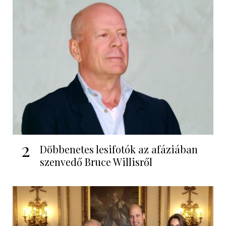
2
Döbbenetes lesifotók az afáziában
szenvedő Bruce Willisről