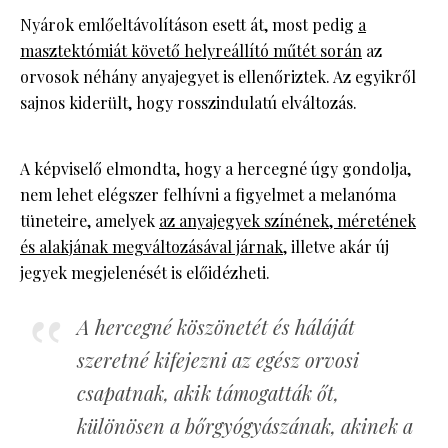
Nyárok emlőeltávolításon esett át, most pedig
a
masztektómiát követő helyreállító műtét során
az
orvosok néhány anyajegyet is ellenőriztek. Az egyikről
sajnos kiderült, hogy rosszindulatú elváltozás.
A képviselő elmondta, hogy a hercegné úgy gondolja,
nem lehet elégszer felhívni a figyelmet a melanóma
tüneteire, amelyek
az anyajegyek színének, méretének
és alakjának megváltozásával járnak
, illetve akár új
jegyek megjelenését is előidézheti.
A hercegné köszönetét és háláját
szeretné kifejezni az egész orvosi
csapatnak, akik támogatták őt,
különösen a bőrgyógyászának, akinek a