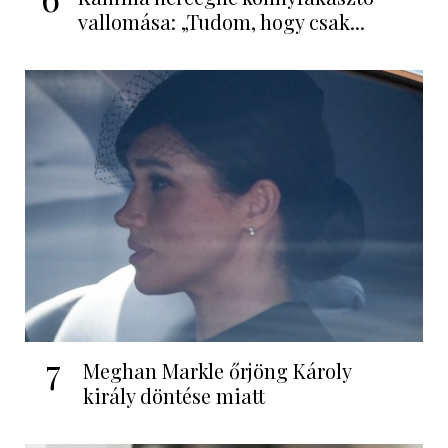
vallomása: „Tudom, hogy csak...
7
Meghan Markle őrjöng Károly
király döntése miatt