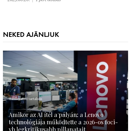
NEKED AJÁNLJUK
Támogatott tartalom
Amikor az AI ítél a pályán: a Lenovo
technológiája működtette a 2026-os foci-
vb legkritikusabb pillanatait