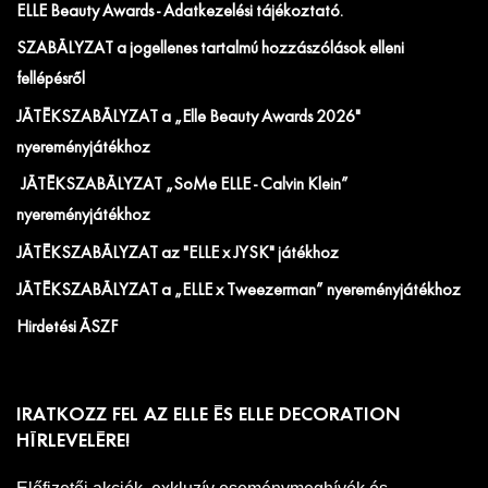
ELLE Beauty Awards - Adatkezelési tájékoztató.
SZABÁLYZAT a jogellenes tartalmú hozzászólások elleni
fellépésről
JÁTÉKSZABÁLYZAT a „Elle Beauty Awards 2026"
nyereményjátékhoz
JÁTÉKSZABÁLYZAT „SoMe ELLE - Calvin Klein”
nyereményjátékhoz
JÁTÉKSZABÁLYZAT az "ELLE x JYSK" játékhoz
JÁTÉKSZABÁLYZAT a „ELLE x Tweezerman” nyereményjátékhoz
Hirdetési ÁSZF
IRATKOZZ FEL AZ ELLE ÉS ELLE DECORATION
HÍRLEVELÉRE!