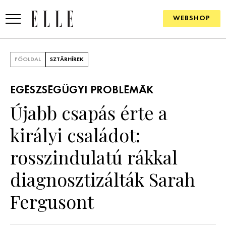
WEBSHOP
DIVAT
FŐOLDAL
SZTÁRHÍREK
ELLE DIGITAL
EGÉSZSÉGÜGYI PROBLÉMÁK
GOURMET AWARDS
Újabb csapás érte a
SZÉPSÉG
királyi családot:
KULTÚRA
rosszindulatú rákkal
PSZICHÉ
diagnosztizálták Sarah
Fergusont
ÉLETMÓD
PÁRKAPCSOLAT