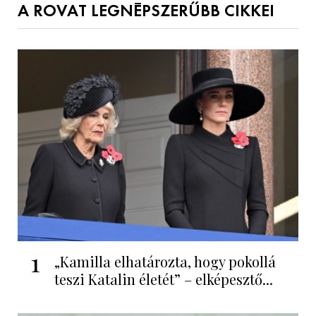
A ROVAT LEGNÉPSZERŰBB CIKKEI
1
„Kamilla elhatározta, hogy pokollá
teszi Katalin életét” – elképesztő...