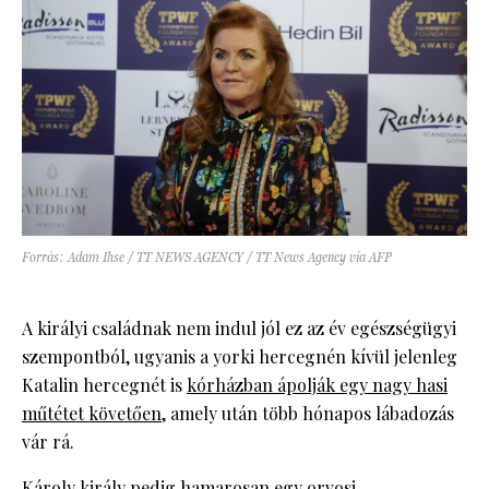
Forrás: Adam Ihse / TT NEWS AGENCY / TT News Agency via AFP
A királyi családnak nem indul jól ez az év egészségügyi
szempontból, ugyanis a yorki hercegnén kívül jelenleg
Katalin hercegnét is
kórházban ápolják egy nagy hasi
műtétet követően
, amely után több hónapos lábadozás
vár rá.
Károly király pedig hamarosan
egy orvosi