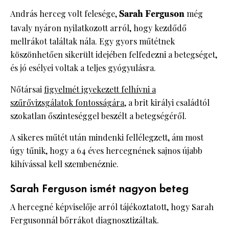
András herceg volt felesége,
Sarah Ferguson
még
tavaly nyáron nyilatkozott arról, hogy kezdődő
mellrákot találtak nála. Egy gyors műtétnek
köszönhetően sikerült idejében felfedezni a betegséget,
és jó esélyei voltak a teljes gyógyulásra.
Nőtársai
figyelmét igyekezett felhívni a
szűrővizsgálatok fontosságára
, a brit királyi családtól
szokatlan őszinteséggel beszélt a betegségéről.
A sikeres műtét után mindenki fellélegzett, ám most
úgy tűnik, hogy a 64 éves hercegnének sajnos újabb
kihívással kell szembenéznie.
Sarah Ferguson ismét nagyon beteg
A hercegné képviselője arról tájékoztatott, hogy Sarah
Fergusonnál bőrrákot diagnosztizáltak.