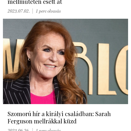
mellműtéten esett át
2023.07.02.
1 perc olvasás
Szomorú hír a királyi családban: Sarah
Ferguson mellrákkal küzd
2023.06.26.
1 perc olvasás