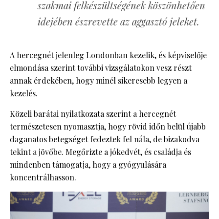
szakmai felkészültségének köszönhetően
idejében észrevette az aggasztó jeleket.
A hercegnét jelenleg Londonban kezelik, és képviselője
elmondása szerint további vizsgálatokon vesz részt
annak érdekében, hogy minél sikeresebb legyen a
kezelés.
Közeli barátai nyilatkozata szerint a hercegnét
természetesen nyomasztja, hogy rövid időn belül újabb
daganatos betegséget fedeztek fel nála, de bizakodva
tekint a jövőbe. Megőrizte a jókedvét, és családja és
mindenben támogatja, hogy a gyógyulására
koncentrálhasson.