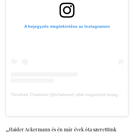
A bejegyzés megtekintése az Instagramon
Timothée Chalamet (@tchalamet) által megosztott bejegyzés
„Haider Ackermann és én már évek óta szerettünk