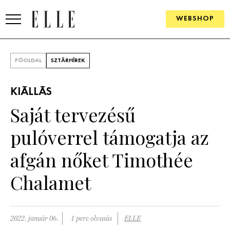
WEBSHOP
DIVAT
FŐOLDAL
SZTÁRHÍREK
ELLE DIGITAL
KIÁLLÁS
GOURMET AWARDS
Saját tervezésű
SZÉPSÉG
pulóverrel támogatja az
KULTÚRA
afgán nőket Timothée
PSZICHÉ
Chalamet
ÉLETMÓD
2022. január 06.
1 perc olvasás
ELLE
PÁRKAPCSOLAT