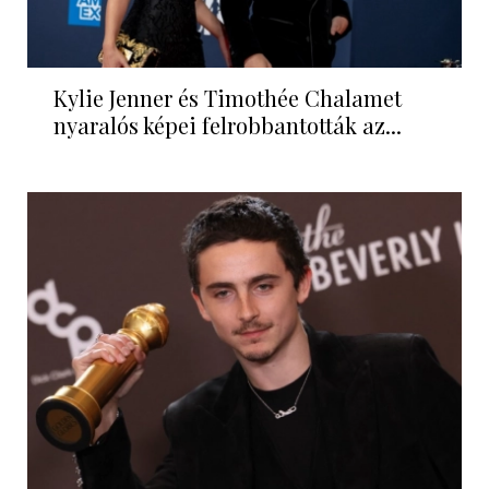
Kylie Jenner és Timothée Chalamet
nyaralós képei felrobbantották az...