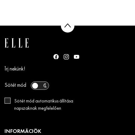
Írj nekünk!
Sötét mód
Sötét mód automatikus állítása
napszaknak megfelelően
INFORMÁCIÓK