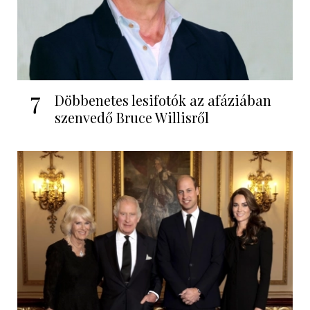
7
Döbbenetes lesifotók az afáziában
szenvedő Bruce Willisről