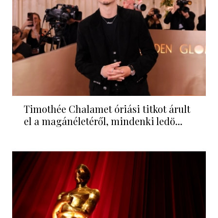
Timothée Chalamet óriási titkot árult
el a magánéletéről, mindenki ledö...