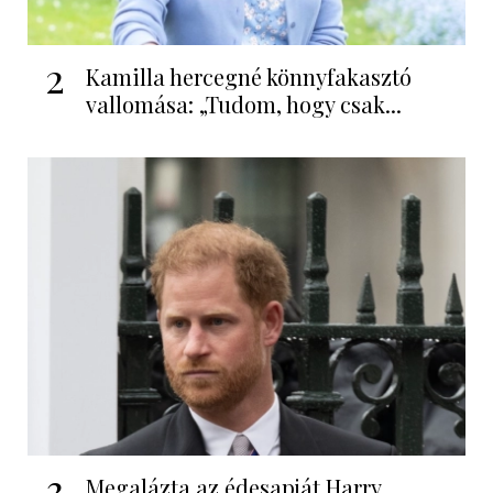
2
Kamilla hercegné könnyfakasztó
vallomása: „Tudom, hogy csak...
3
Megalázta az édesapját Harry