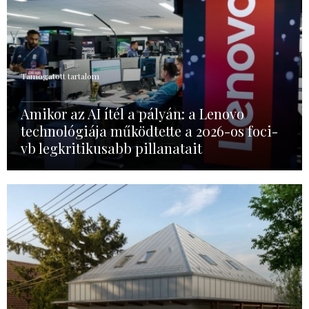
Támogatott tartalom
Amikor az AI ítél a pályán: a Lenovo
technológiája működtette a 2026-os foci-
vb legkritikusabb pillanatait