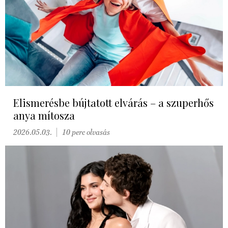
Elismerésbe bújtatott elvárás – a szuperhős
anya mítosza
2026.05.03.
10 perc olvasás