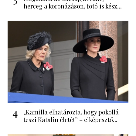
herceg a koronázáson, fotó is kész...
4
„Kamilla elhatározta, hogy pokollá
teszi Katalin életét” – elképesztő...