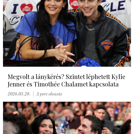
Megvolt a lánykérés? Szintet léphetett Kylie
Jenner és Timothée Chalamet kapcsolata
2026.05.28.
3 perc olvasás