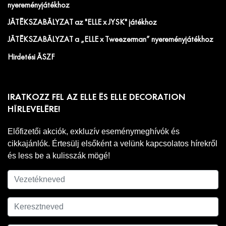
nyereményjátékhoz
JÁTÉKSZABÁLYZAT az "ELLE x JYSK" játékhoz
JÁTÉKSZABÁLYZAT a „ELLE x Tweezerman” nyereményjátékhoz
Hirdetési ÁSZF
IRATKOZZ FEL AZ ELLE ÉS ELLE DECORATION
HÍRLEVELÉRE!
Előfizetői akciók, exkluzív eseménymeghívók és
cikkajánlók. Értesülj elsőként a velünk kapcsolatos hírekről
és less be a kulisszák mögé!