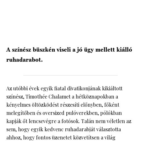
A színész büszkén viseli a jó ügy mellett kiálló
ruhadarabot.
Az utóbbi évek egyik fiatal divatikonjának kikiáltott
színész, Timothée Chalamet a hétköznapokban a
kényelmes öltözködést részesíti előnyben, főként
melegítőben és oversized pulóverekben, pólókban
kapják őt lencsevégre a fotósok. Talán nem véletlen az
sem, hogy egyik kedvenc ruhadarabját választotta
ahhoz, hogy fontos üzenetet közvetítsen a világ