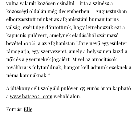
volna valamit közösen csinálni – írta a színész a
közösségi oldalán még decemberben. – Augusztusban
elborzasztott minket az afganisztáni humanitárius
válság, ezért úgy döntöttünk, hogy létrehozzuk ezt a
kapucnis pulóvert, amelynek eladásából származó
bevétel 100%-a az Afghanistan Libre nevű egyesületet
támogatja, egy szervezetet, amely a helyszínen küzd a
nők és a gyermekek jogaiért. Mivel az atrocitások
továbbra is folytatódnak, hangot kell adnunk ezeknek a
néma katonáknak.”
A jótékony célt szolgáló pulóver 175 eurós áron kapható
a
www.hatc2021.com
weboldalon.
Forrás:
Elle