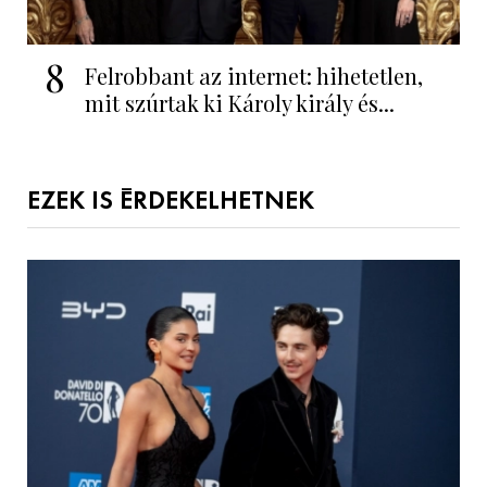
8
Felrobbant az internet: hihetetlen,
mit szúrtak ki Károly király és...
EZEK IS ÉRDEKELHETNEK