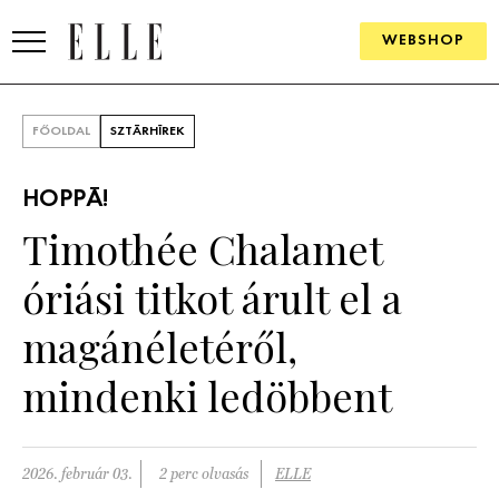
WEBSHOP
DIVAT
FŐOLDAL
SZTÁRHÍREK
ELLE DIGITAL
HOPPÁ!
GOURMET AWARDS
Timothée Chalamet
SZÉPSÉG
óriási titkot árult el a
KULTÚRA
magánéletéről,
PSZICHÉ
mindenki ledöbbent
ÉLETMÓD
2026. február 03.
2 perc olvasás
ELLE
PÁRKAPCSOLAT