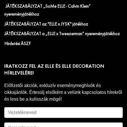
JÁTÉKSZABÁLYZAT „SoMe ELLE - Calvin Klein”
nyereményjátékhoz
JÁTÉKSZABÁLYZAT az "ELLE x JYSK" játékhoz
JÁTÉKSZABÁLYZAT a „ELLE x Tweezerman” nyereményjátékhoz
Hirdetési ÁSZF
IRATKOZZ FEL AZ ELLE ÉS ELLE DECORATION
HÍRLEVELÉRE!
Előfizetői akciók, exkluzív eseménymeghívók és
cikkajánlók. Értesülj elsőként a velünk kapcsolatos hírekről
és less be a kulisszák mögé!