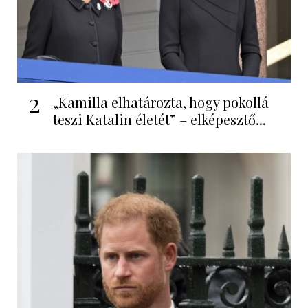
2
„Kamilla elhatározta, hogy pokollá
teszi Katalin életét” – elképesztő...