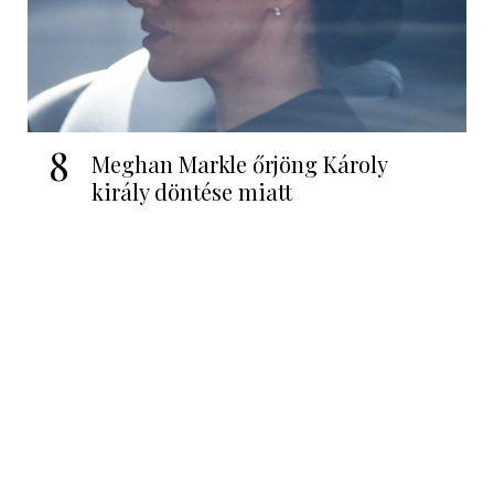
8
Meghan Markle őrjöng Károly
király döntése miatt