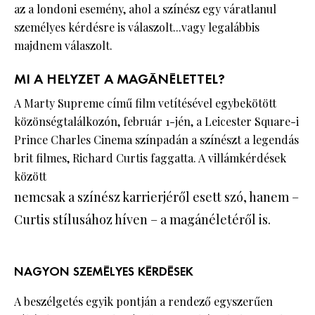
az a londoni esemény, ahol a színész egy váratlanul
személyes kérdésre is válaszolt...vagy legalábbis
majdnem válaszolt.
MI A HELYZET A MAGÁNÉLETTEL?
A Marty Supreme című film vetítésével egybekötött
közönségtalálkozón, február 1-jén, a Leicester Square-i
Prince Charles Cinema színpadán a színészt a legendás
brit filmes, Richard Curtis faggatta. A villámkérdések
között
nemcsak a színész karrierjéről esett szó, hanem –
Curtis stílusához híven – a magánéletéről is.
NAGYON SZEMÉLYES KÉRDÉSEK
A beszélgetés egyik pontján a rendező egyszerűen