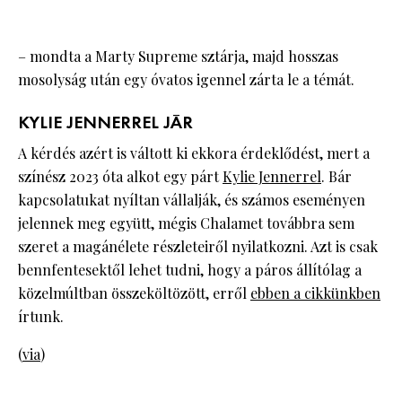
– mondta a Marty Supreme sztárja, majd hosszas
mosolyság után egy óvatos igennel zárta le a témát.
KYLIE JENNERREL JÁR
A kérdés azért is váltott ki ekkora érdeklődést, mert a
színész 2023 óta alkot egy párt
Kylie Jennerrel
. Bár
kapcsolatukat nyíltan vállalják, és számos eseményen
jelennek meg együtt, mégis Chalamet továbbra sem
szeret a magánélete részleteiről nyilatkozni. Azt is csak
bennfentesektől lehet tudni, hogy a páros állítólag a
közelmúltban összeköltözött, erről
ebben a cikkünkben
írtunk.
(
via
)