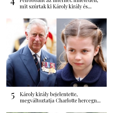
4
mit szúrtak ki Károly király és...
5
Károly király bejelentette,
megváltoztatja Charlotte hercegn...