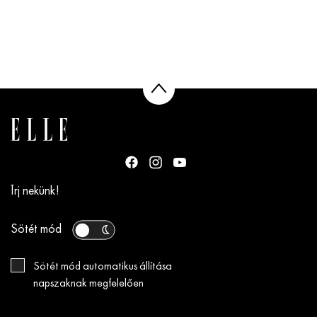
Írj nekünk!
Sötét mód
Sötét mód automatikus állítása
napszaknak megfelelően