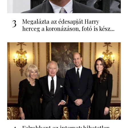
3
Megalázta az édesapját Harry
herceg a koronázáson, fotó is kész...
Felrobbant az internet: hihetetlen,