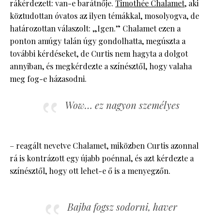
rákérdezett: van-e barátnője.
Timothée Chalamet
, aki
köztudottan óvatos az ilyen témákkal, mosolyogva, de
határozottan válaszolt: „Igen.” Chalamet ezen a
ponton amúgy talán úgy gondolhatta, megúszta a
további kérdéseket, de Curtis nem hagyta a dolgot
annyiban, és megkérdezte a színésztől, hogy valaha
meg fog-e házasodni.
Wow… ez nagyon személyes
– reagált nevetve Chalamet, miközben Curtis azonnal
rá is kontrázott egy újabb poénnal, és azt kérdezte a
színésztől, hogy ott lehet-e ő is a menyegzőn.
Bajba fogsz sodorni, haver