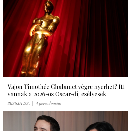
Vajon Timothée Chalamet végre nyerhet? Itt
vannak a 2026-os Oscar-díj esélyesek
2026.01.22.
4 perc olvasás