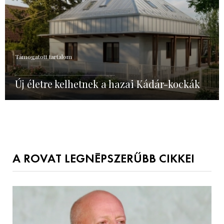
Támogatott tartalom
Új életre kelhetnek a hazai Kádár-kockák
A ROVAT LEGNÉPSZERŰBB CIKKEI