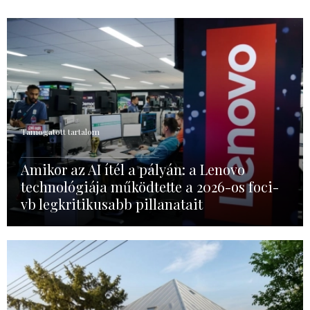
Támogatott tartalom
Amikor az AI ítél a pályán: a Lenovo
technológiája működtette a 2026-os foci-
vb legkritikusabb pillanatait