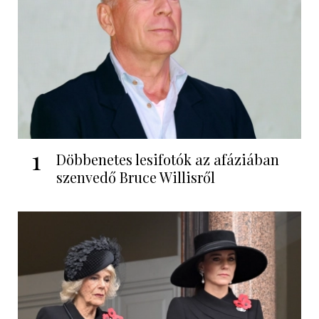
1
Döbbenetes lesifotók az afáziában
szenvedő Bruce Willisről