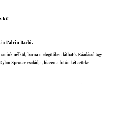
z ki!
alán
Palvin Barbi.
n smink nélkül, barna melegítőben látható. Ráadásul úgy
 Dylan Sprouse családja, hiszen a fotón két szürke