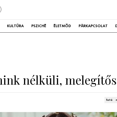
KULTÚRA
PSZICHÉ
ÉLETMÓD
PÁRKAPCSOLAT
ink nélküli, melegítős 
fotó