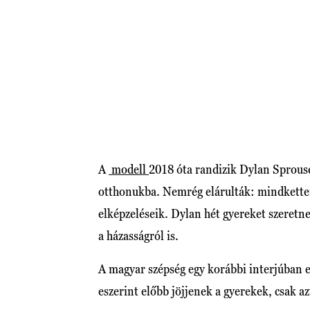
A
modell
2018 óta randizik Dylan Sprouse-
otthonukba. Nemrég elárulták: mindketten
elképzeléseik. Dylan hét gyereket szeretn
a házasságról is.
A magyar szépség egy korábbi interjúban el
eszerint előbb jöjjenek a gyerekek, csak a