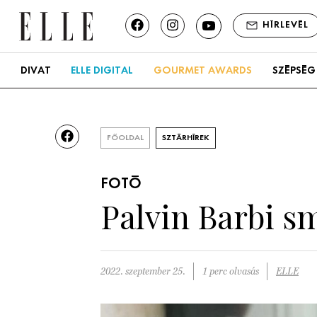
HÍRLEVÉL
DIVAT
ELLE DIGITAL
GOURMET AWARDS
SZÉPSÉG
FŐOLDAL
SZTÁRHÍREK
FOTÓ
Palvin Barbi sm
2022. szeptember 25.
1 perc olvasás
ELLE