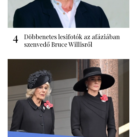
4
Döbbenetes lesifotók az afáziában
szenvedő Bruce Willisről