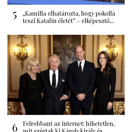
5
„Kamilla elhatározta, hogy pokollá
teszi Katalin életét” – elképesztő...
Felrobbant az internet: hihetetlen,
6
mit szúrtak ki Károly király és