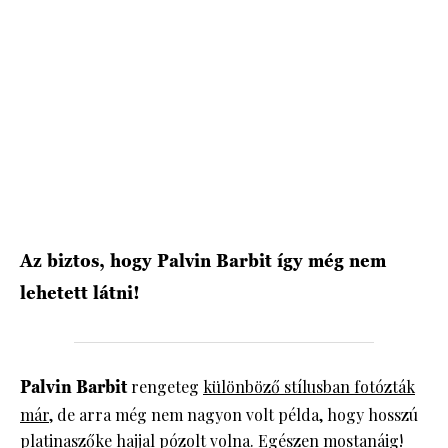
HÍRLEVÉL
Az biztos, hogy Palvin Barbit így még nem
lehetett látni!
Palvin Barbit
rengeteg
különböző stílusban fotózták
már
, de arra még nem nagyon volt példa, hogy hosszú
platinaszőke hajjal pózolt volna. Egészen mostanáig!