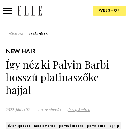
WEBSHOP
DIVAT
FŐOLDAL
SZTÁRHÍREK
ELLE DIGITAL
NEW HAIR
GOURMET AWARDS
Így néz ki Palvin Barbi
SZÉPSÉG
hosszú platinaszőke
KULTÚRA
hajjal
PSZICHÉ
2022. július 02.
1 perc olvasás
Jeney Andrea
ÉLETMÓD
PÁRKAPCSOLAT
dylan sprouse
miss america
palvin barbara
palvin barbi
új klip