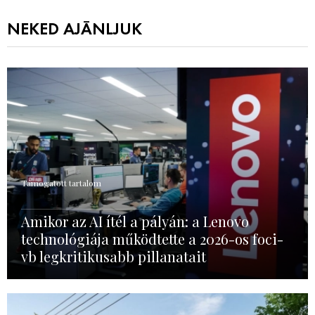
NEKED AJÁNLJUK
Támogatott tartalom
Amikor az AI ítél a pályán: a Lenovo
technológiája működtette a 2026-os foci-
vb legkritikusabb pillanatait