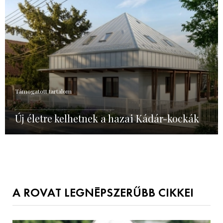
Támogatott tartalom
Új életre kelhetnek a hazai Kádár-kockák
A ROVAT LEGNÉPSZERŰBB CIKKEI