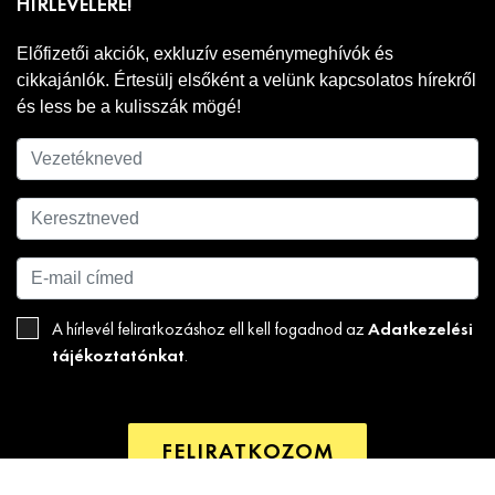
HÍRLEVELÉRE!
Előfizetői akciók, exkluzív eseménymeghívók és
cikkajánlók. Értesülj elsőként a velünk kapcsolatos hírekről
és less be a kulisszák mögé!
Adatkezelési
A hírlevél feliratkozáshoz ell kell fogadnod az
tájékoztatónkat
.
FELIRATKOZOM