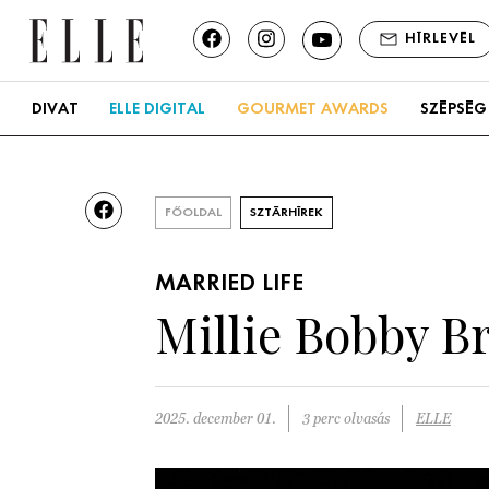
HÍRLEVÉL
DIVAT
ELLE DIGITAL
GOURMET AWARDS
SZÉPSÉG
FŐOLDAL
SZTÁRHÍREK
MARRIED LIFE
Millie Bobby Br
2025. december 01.
3 perc olvasás
ELLE