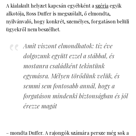
A kialakult helyzet kapcsán egyébként a
széria
egyik
alkotója, Ross Duffer is megszólalt, ő elmondta,
nyilvánvaló, hogy konkrét, személyes, forgatáson belüli
ügyekről nem beszélhet.
Amit viszont elmondhatok: tíz éve
dolgozunk együtt ezzel a stábbal, és
mostanra családként tekintünk
egymásra. Mélyen törődünk velük, és
semmi sem fontosabb annál, hogy a
forgatáson mindenki biztonságban és jól
érezze magát
– mondta Duffer. A rajongók számára persze még sok a