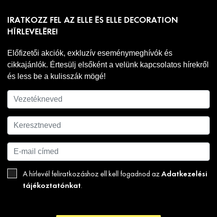
IRATKOZZ FEL AZ ELLE ÉS ELLE DECORATION
HÍRLEVELÉRE!
Előfizetői akciók, exkluzív eseménymeghívók és
cikkajánlók. Értesülj elsőként a velünk kapcsolatos hírekről
és less be a kulisszák mögé!
Adatkezelési
A hírlevél feliratkozáshoz ell kell fogadnod az
tájékoztatónkat
.