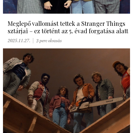
Meglepő vallomást tettek a Stranger Things
sztárjai – ez történt az 5. évad forgatása alatt
2025.11.27.
3 perc olvasás