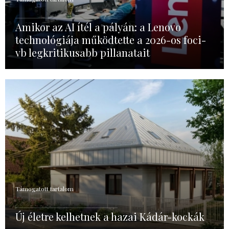
Amikor az AI ítél a pályán: a Lenovo
technológiája működtette a 2026-os foci-
vb legkritikusabb pillanatait
Támogatott tartalom
Új életre kelhetnek a hazai Kádár-kockák