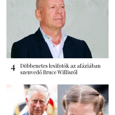
4
Döbbenetes lesifotók az afáziában
szenvedő Bruce Willisről