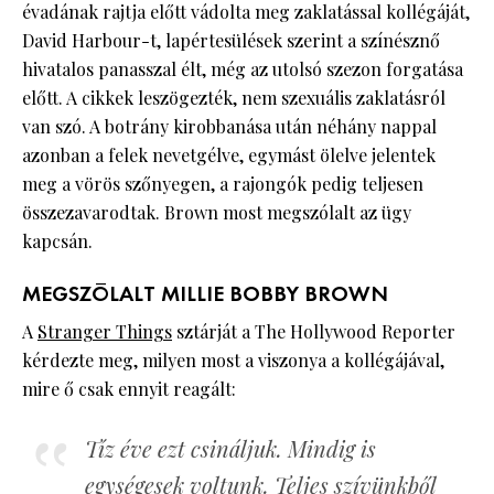
évadának rajtja előtt vádolta meg zaklatással kollégáját,
David Harbour-t, lapértesülések szerint a színésznő
hivatalos panasszal élt, még az utolsó szezon forgatása
előtt. A cikkek leszögezték, nem szexuális zaklatásról
van szó. A botrány kirobbanása után néhány nappal
azonban a felek nevetgélve, egymást ölelve jelentek
meg a vörös szőnyegen, a rajongók pedig teljesen
összezavarodtak. Brown most megszólalt az ügy
kapcsán.
MEGSZÓLALT MILLIE BOBBY BROWN
A
Stranger Things
sztárját a The Hollywood Reporter
kérdezte meg, milyen most a viszonya a kollégájával,
mire ő csak ennyit reagált:
Tíz éve ezt csináljuk. Mindig is
egységesek voltunk. Teljes szívünkből