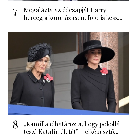
7
Megalázta az édesapját Harry
herceg a koronázáson, fotó is kész...
8
„Kamilla elhatározta, hogy pokollá
teszi Katalin életét” – elképesztő...