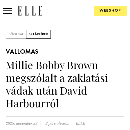
WEBSHOP
DIVAT
FŐOLDAL
SZTÁRHÍREK
ELLE DIGITAL
VALLOMÁS
GOURMET AWARDS
Millie Bobby Brown
SZÉPSÉG
megszólalt a zaklatási
KULTÚRA
vádak után David
PSZICHÉ
Harbourról
ÉLETMÓD
2025. november 28.
2 perc olvasás
ELLE
PÁRKAPCSOLAT