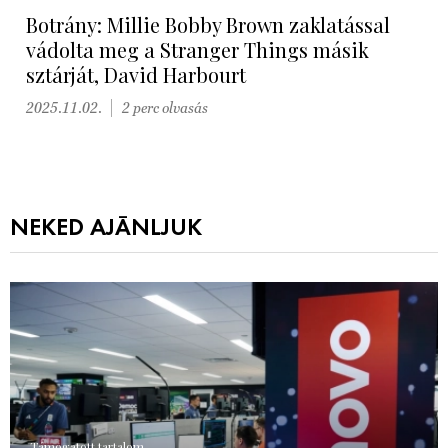
Botrány: Millie Bobby Brown zaklatással
vádolta meg a Stranger Things másik
sztárját, David Harbourt
2025.11.02.
2 perc olvasás
NEKED AJÁNLJUK
Támogatott tartalom