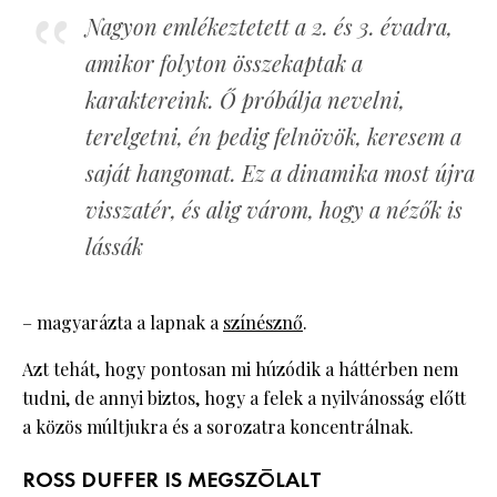
Nagyon emlékeztetett a 2. és 3. évadra,
amikor folyton összekaptak a
karaktereink. Ő próbálja nevelni,
terelgetni, én pedig felnövök, keresem a
saját hangomat. Ez a dinamika most újra
visszatér, és alig várom, hogy a nézők is
lássák
– magyarázta a lapnak a
színésznő
.
Azt tehát, hogy pontosan mi húzódik a háttérben nem
tudni, de annyi biztos, hogy a felek a nyilvánosság előtt
a közös múltjukra és a sorozatra koncentrálnak.
ROSS DUFFER IS MEGSZÓLALT