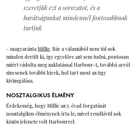
szeretjük ezt a sorozatot, és a
barátságunkat mindennél fontosabbnak
tartjuk
– magyarázta
Millie
. Bár a válaszából nem túl sok
minden derült ki, így egyelőre azt sem tudni, pontosan
miért vádolta meg zaklatással Harbour-t, továbbá arról
sincsenek további hírek, hol tart most az ügy
kivizsgálása.
NOSZTALGIKUS ÉLMÉNY
Érdekesség, hogy Millie az 5. évad forgatását
nosztalgikus élménynek írta le, mivel rendkívül sok
közös jelenete volt Harbourrel.