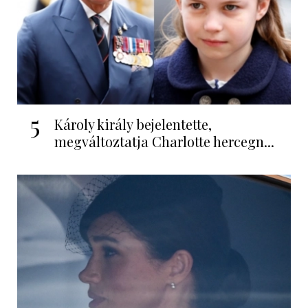
5
Károly király bejelentette,
megváltoztatja Charlotte hercegn...