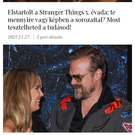
Elstartolt a Stranger Things 5. évada: te
mennyire vagy képben a sorozattal? Most
tesztelheted a tudásod!
2025.11.27.
2 perc olvasás