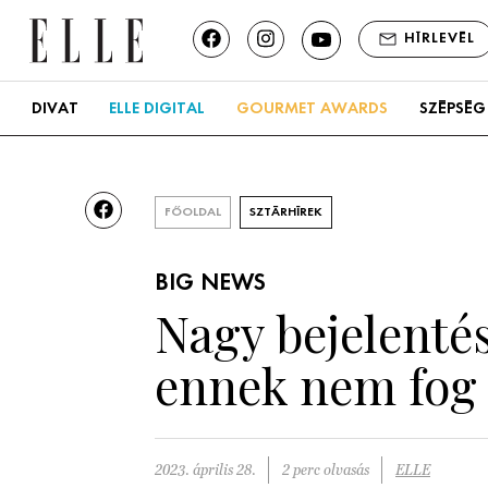
HÍRLEVÉL
DIVAT
ELLE DIGITAL
GOURMET AWARDS
SZÉPSÉG
FŐOLDAL
SZTÁRHÍREK
BIG NEWS
Nagy bejelentés
ennek nem fog 
2023. április 28.
2 perc olvasás
ELLE