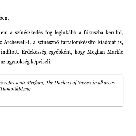
ben.
nem a színészkedés fog leginkább a fókuszba kerülni,
rchewell-t, a színésznő tartalomkészítő kiadóját is,
t indított. Érdekesség egyébként, hogy Meghan Markle
 az ügynökség képviseli.
represents Meghan, The Duchess of Sussex in all areas.
om/Ham9AkpEmq