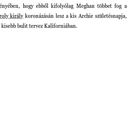
vényében, hogy ebből kifolyólag Meghan többet fog a
roly király
koronázásán lesz a kis Archie születésnapja,
kisebb bulit tervez Kaliforniában.