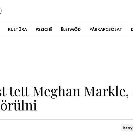
KULTÚRA
PSZICHÉ
ÉLETMÓD
PÁRKAPCSOLAT
t tett Meghan Markle, a
örülni
harry