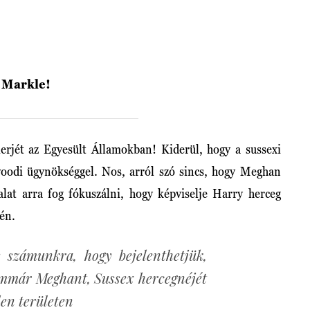
 Markle!
ierjét az Egyesült Államokban! Kiderül, hogy a sussexi
oodi ügynökséggel. Nos, arról szó sincs, hogy Meghan
lalat arra fog fókuszálni, hogy képviselje Harry herceg
tén.
és számunkra, hogy bejelenthetjük,
mmár Meghant, Sussex hercegnéjét
en területen