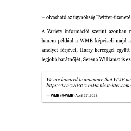
– olvasható az ügynökség Twitter-üzeneté
A Variety információi szerint azonban 
hanem például a WME képviseli majd az A
amelyet férjével, Harry herceggel együt
legjobb barátnőjét, Serena Williamst is ez
We are honored to announce that WME now 
https://t.co/xHPxCxVoMa
pic.twitter.c
— WME (@WME)
April 27, 2023