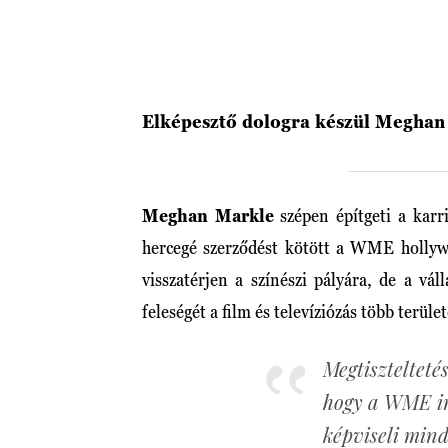
Elképesztő dologra készül Meghan
Meghan Markle
szépen építgeti a karr
hercegé szerződést kötött a WME hollyw
visszatérjen a színészi pályára, de a vál
feleségét a film és televíziózás több terüle
Megtiszteltet
hogy a WME i
képviseli mind