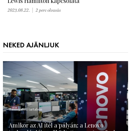
Lewis Hamilton kapcsolata
2023.08.22.
2 perc olvasás
NEKED AJÁNLJUK
Támogatott tartalom
Amikor az AI ítél a pályán: a Lenovo