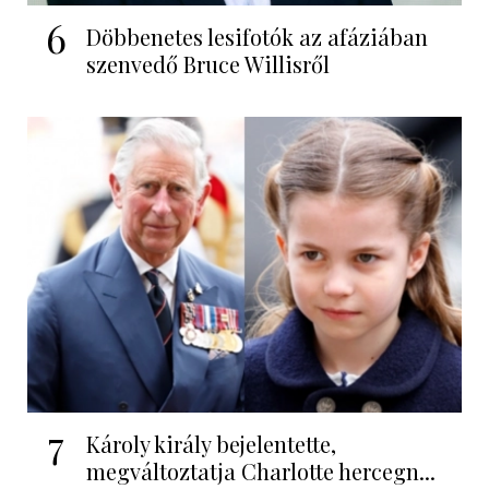
6
Döbbenetes lesifotók az afáziában
szenvedő Bruce Willisről
7
Károly király bejelentette,
megváltoztatja Charlotte hercegn...