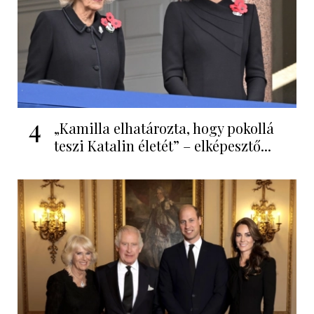
4
„Kamilla elhatározta, hogy pokollá
teszi Katalin életét” – elképesztő...