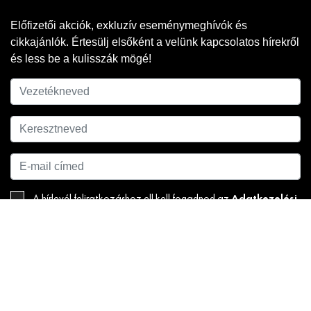
Előfizetői akciók, exkluzív eseménymeghívók és
cikkajánlók. Értesülj elsőként a velünk kapcsolatos hírekről
és less be a kulisszák mögé!
Adatkezelési
A hírlevél feliratkozáshoz ell kell fogadnod az
tájékoztatónkat
.
FELIRATKOZOM