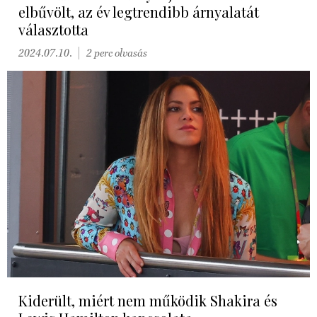
elbűvölt, az év legtrendibb árnyalatát
választotta
2024.07.10.
2 perc olvasás
Kiderült, miért nem működik Shakira és