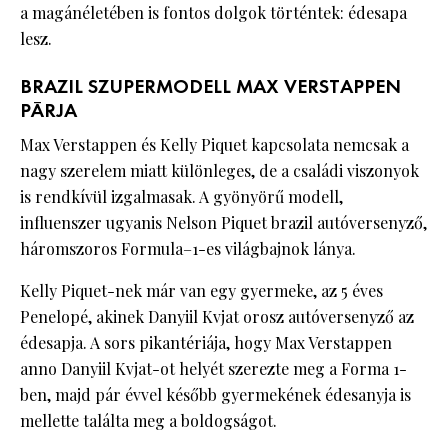
a magánéletében is fontos dolgok történtek: édesapa
lesz.
BRAZIL SZUPERMODELL MAX VERSTAPPEN
PÁRJA
Max Verstappen és Kelly Piquet kapcsolata nemcsak a
nagy szerelem miatt különleges, de a családi viszonyok
is rendkívül izgalmasak. A gyönyörű modell,
influenszer ugyanis Nelson Piquet brazil autóversenyző,
háromszoros Formula–1-es világbajnok lánya.
Kelly Piquet-nek már van egy gyermeke, az 5 éves
Penelopé, akinek Danyiil Kvjat orosz autóversenyző az
édesapja. A sors pikantériája, hogy Max Verstappen
anno Danyiil Kvjat-ot helyét szerezte meg a Forma 1-
ben, majd pár évvel később gyermekének édesanyja is
mellette találta meg a boldogságot.