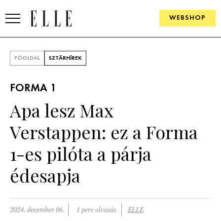
WEBSHOP
DIVAT
FŐOLDAL
SZTÁRHÍREK
ELLE DIGITAL
FORMA 1
GOURMET AWARDS
Apa lesz Max
SZÉPSÉG
Verstappen: ez a Forma
KULTÚRA
1-es pilóta a párja
PSZICHÉ
édesapja
ÉLETMÓD
2024. december 06.
1 perc olvasás
ELLE
PÁRKAPCSOLAT