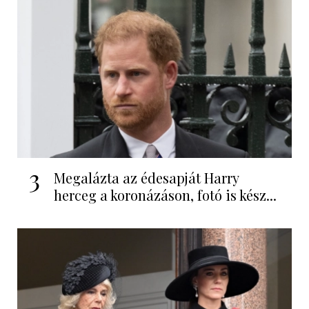
3
Megalázta az édesapját Harry
herceg a koronázáson, fotó is kész...