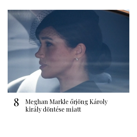
8
Meghan Markle őrjöng Károly
király döntése miatt