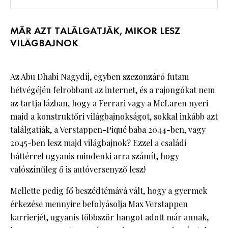
MÁR AZT TALÁLGATJÁK, MIKOR LESZ
VILÁGBAJNOK
Az Abu Dhabi Nagydíj, egyben szezonzáró futam
hétvégéjén felrobbant az internet, és a rajongókat nem
az tartja lázban, hogy a Ferrari vagy a McLaren nyeri
majd a konstruktőri világbajnokságot, sokkal inkább azt
találgatják, a Verstappen-Piqué baba 2044-ben, vagy
2045-ben lesz majd világbajnok? Ezzel a családi
háttérrel ugyanis mindenki arra számít, hogy
valószínűleg ő is autóversenyző lesz!
Mellette pedig fő beszédtémává vált, hogy a gyermek
érkezése mennyire befolyásolja Max Verstappen
karrierjét, ugyanis többször hangot adott már annak,